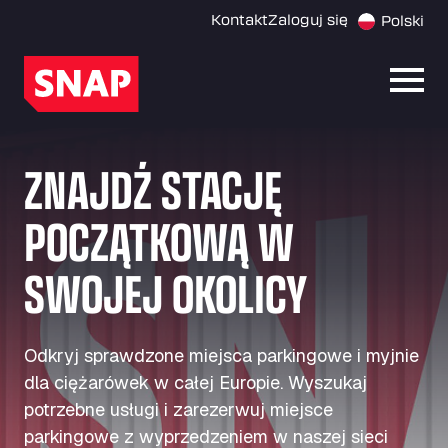
Kontakt
Zaloguj się
Polski
Otwó
ZNAJDŹ STACJĘ
POCZĄTKOWĄ W
SWOJEJ OKOLICY
Odkryj sprawdzone miejsca parkingowe i myjnie
dla ciężarówek w całej Europie. Wyszukaj
potrzebne usługi i zarezerwuj miejsce
parkingowe z wyprzedzeniem w naszej sieci