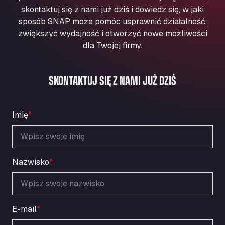
Aqua Ariva GmbH
skontaktuj się z nami już dziś i dowiedz się, w jaki
sposób SNAP może pomóc usprawnić działalność,
Marie-Curie-Straße 24, 68219
Aral Autohof Bockel
zwiększyć wydajność i otworzyć nowe możliwości
dla Twojej firmy.
An der Autobahn 1, 27404
ARAL Autohof Bockenem
Oppelner Str. 1, 31167
SKONTAKTUJ SIĘ Z NAMI JUŻ DZIŚ
ARAL Autohof Merklingen
Nellinger Str. 24, 89188
ARAL Autohof Preis
Imię
*
Schellweilerstraße 1, 66871
ARAL Tankstelle - XXL Truckwash.de
GmbH
Nazwisko
*
Obernburger Str. 127, 63811
Ardleigh South Services
a120 westbound, CO77SL
Area 47 Hermanos Rico
E-mail
*
Autovia A4 km 47, 28300