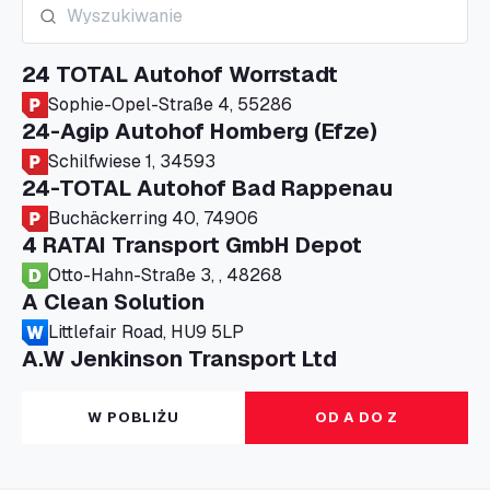
24 TOTAL Autohof Worrstadt
Sophie-Opel-Straße 4, 55286
24-Agip Autohof Homberg (Efze)
Schilfwiese 1, 34593
24-TOTAL Autohof Bad Rappenau
Buchäckerring 40, 74906
4 RATAI Transport GmbH Depot
Otto-Hahn-Straße 3, , 48268
A Clean Solution
Littlefair Road, HU9 5LP
A.W Jenkinson Transport Ltd
Progress House, ME11 5GA
A+G Nettetal - Depot Parking
W POBLIŻU
OD A DO Z
Am Panneschopp 7, 41334
A1 Truckstop Colsterworth Ltd