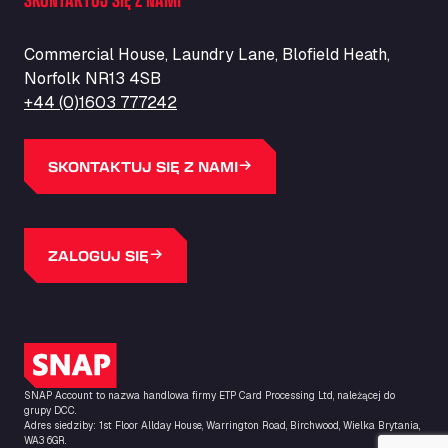
ZI de la Vallée du Bois EST, 62450
Barneys Diner
Commercial House, Laundry Lane, Blofield Heath,
A18 Melton Ross Road, DN38 6LB
Norfolk NR13 4SB
Bars Logistics Ltd
+44 (0)1603 777242
Elm Farm Depot, CO6 1HU
Bartrums Haulage & Storage
A140, Langton Green, IP23 7HS
SKONTAKTUJ SIĘ Z NAMI
Basiq Truck Cleaning Amsterdam
Bolstoen 9, 1046 AS
Basiq Truck Cleaning Echt
ZALOGUJ SIĘ
Fahrenheitweg 20, 6101 WR
Basiq Truck Cleaning Hoogeveen
A.G. Bellstraat 35A, 7903 AD
Bathgate Truck & Car Wash
Logo SNAP
16 Inchmuir Road, EH48 2EP
Batim Truckstop
SNAP Account to nazwa handlowa firmy ETP Card Processing Ltd, należącej do
grupy DCC.
Lar Bck Z 7 Mennen, 8930
Adres siedziby: 1st Floor Allday House, Warrington Road, Birchwood, Wielka Brytania,
WA3 6GR.