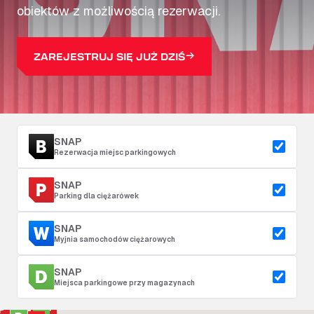
obiektów z możliwością rezerwacji.
ZAREJESTRUJ SIĘ JUŻ DZIŚ
SNAP
Rezerwacja miejsc parkingowych
SNAP
Parking dla ciężarówek
SNAP
Myjnia samochodów ciężarowych
SNAP
Miejsca parkingowe przy magazynach