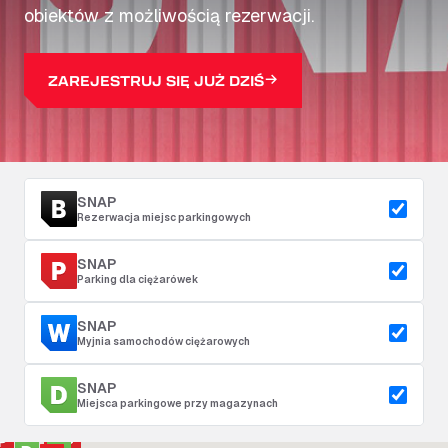
obiektów z możliwością rezerwacji.
ZAREJESTRUJ SIĘ JUŻ DZIŚ
SNAP
Rezerwacja miejsc parkingowych
SNAP
Parking dla ciężarówek
SNAP
Myjnia samochodów ciężarowych
SNAP
Miejsca parkingowe przy magazynach