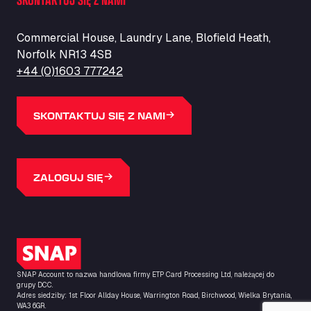
ZI de la Vallée du Bois EST, 62450
Barneys Diner
Commercial House, Laundry Lane, Blofield Heath,
A18 Melton Ross Road, DN38 6LB
Norfolk NR13 4SB
Bars Logistics Ltd
+44 (0)1603 777242
Elm Farm Depot, CO6 1HU
Bartrums Haulage & Storage
A140, Langton Green, IP23 7HS
SKONTAKTUJ SIĘ Z NAMI
Basiq Truck Cleaning Amsterdam
Bolstoen 9, 1046 AS
Basiq Truck Cleaning Echt
ZALOGUJ SIĘ
Fahrenheitweg 20, 6101 WR
Basiq Truck Cleaning Hoogeveen
A.G. Bellstraat 35A, 7903 AD
Bathgate Truck & Car Wash
Logo SNAP
16 Inchmuir Road, EH48 2EP
Batim Truckstop
SNAP Account to nazwa handlowa firmy ETP Card Processing Ltd, należącej do
grupy DCC.
Lar Bck Z 7 Mennen, 8930
Adres siedziby: 1st Floor Allday House, Warrington Road, Birchwood, Wielka Brytania,
WA3 6GR.