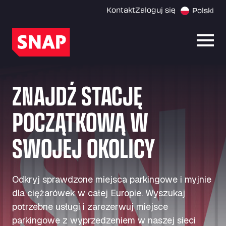
Kontakt
Zaloguj się
Polski
Otwó
ZNAJDŹ STACJĘ
POCZĄTKOWĄ W
SWOJEJ OKOLICY
Odkryj sprawdzone miejsca parkingowe i myjnie
dla ciężarówek w całej Europie. Wyszukaj
potrzebne usługi i zarezerwuj miejsce
parkingowe z wyprzedzeniem w naszej sieci