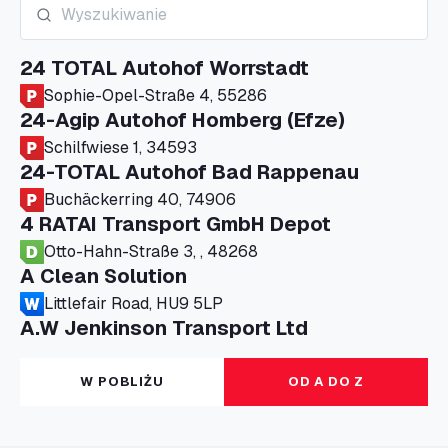
24 TOTAL Autohof Worrstadt
Sophie-Opel-Straße 4, 55286
24-Agip Autohof Homberg (Efze)
Schilfwiese 1, 34593
24-TOTAL Autohof Bad Rappenau
Buchäckerring 40, 74906
4 RATAI Transport GmbH Depot
Otto-Hahn-Straße 3, , 48268
A Clean Solution
Littlefair Road, HU9 5LP
A.W Jenkinson Transport Ltd
Progress House, ME11 5GA
A+G Nettetal - Depot Parking
W POBLIŻU
OD A DO Z
Am Panneschopp 7, 41334
A1 Truckstop Colsterworth Ltd