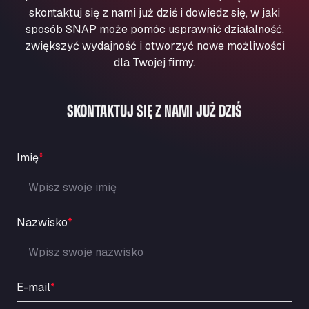
Aqua Ariva GmbH
skontaktuj się z nami już dziś i dowiedz się, w jaki
sposób SNAP może pomóc usprawnić działalność,
Marie-Curie-Straße 24, 68219
Aral Autohof Bockel
zwiększyć wydajność i otworzyć nowe możliwości
dla Twojej firmy.
An der Autobahn 1, 27404
ARAL Autohof Bockenem
Oppelner Str. 1, 31167
SKONTAKTUJ SIĘ Z NAMI JUŻ DZIŚ
ARAL Autohof Merklingen
Nellinger Str. 24, 89188
ARAL Autohof Preis
Imię
*
Schellweilerstraße 1, 66871
ARAL Tankstelle - XXL Truckwash.de
GmbH
Nazwisko
*
Obernburger Str. 127, 63811
Ardleigh South Services
a120 westbound, CO77SL
Area 47 Hermanos Rico
E-mail
*
Autovia A4 km 47, 28300