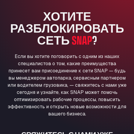
Anglia Motel
ХОТИТЕ
Washway Road, PE12 8LT
Anpol Sp. z o.o.
РАЗБЛОКИРОВАТЬ
Ul. Torunska 147, 85884
Aqua Ariva GmbH
СЕТЬ
SNAP
?
Marie-Curie-Straße 24, 68219
Aral Autohof Bockel
Если вы хотите поговорить с одним из наших
An der Autobahn 1, 27404
специалистов о том, какие преимущества
ARAL Autohof Bockenem
принесет вам присоединение к сети SNAP — будь
Oppelner Str. 1, 31167
вы менеджером автопарка, сервисным партнером
ARAL Autohof Merklingen
или водителем грузовика, — свяжитесь с нами уже
Nellinger Str. 24, 89188
сегодня и узнайте, как SNAP может помочь
ARAL Autohof Preis
оптимизировать рабочие процессы, повысить
Schellweilerstraße 1, 66871
эффективность и открыть новые возможности для
ARAL Tankstelle - XXL Truckwash.de
вашего бизнеса.
GmbH
Obernburger Str. 127, 63811