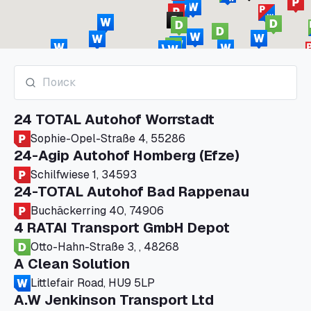
24 TOTAL Autohof Worrstadt
Sophie-Opel-Straße 4, 55286
24-Agip Autohof Homberg (Efze)
Schilfwiese 1, 34593
24-TOTAL Autohof Bad Rappenau
Buchäckerring 40, 74906
4 RATAI Transport GmbH Depot
Otto-Hahn-Straße 3, , 48268
A Clean Solution
Littlefair Road, HU9 5LP
A.W Jenkinson Transport Ltd