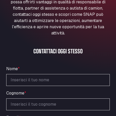
possa offrirti vantaggi in qualità di responsabile di
Marie-Curie-Straße 24, 68219
flotta, partner di assistenza o autista di camion,
Aral Autohof Bockel
contattaci oggi stesso e scopri come SNAP può
An der Autobahn 1, 27404
aiutarti a ottimizzare le operazioni, aumentare
ARAL Autohof Bockenem
l'efficienza e aprire nuove opportunità per la tua
Oppelner Str. 1, 31167
attività.
ARAL Autohof Merklingen
Nellinger Str. 24, 89188
CONTATTACI OGGI STESSO
ARAL Autohof Preis
Schellweilerstraße 1, 66871
ARAL Tankstelle - XXL Truckwash.de
Nome
*
GmbH
Obernburger Str. 127, 63811
Ardleigh South Services
a120 westbound, CO77SL
Cognome
*
Area 47 Hermanos Rico
Autovia A4 km 47, 28300
Area de Servicio Agetrans