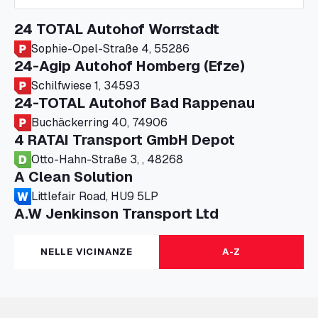
24 TOTAL Autohof Worrstadt
Sophie-Opel-Straße 4, 55286
24-Agip Autohof Homberg (Efze)
Schilfwiese 1, 34593
24-TOTAL Autohof Bad Rappenau
Buchäckerring 40, 74906
4 RATAI Transport GmbH Depot
Otto-Hahn-Straße 3, , 48268
A Clean Solution
Littlefair Road, HU9 5LP
A.W Jenkinson Transport Ltd
Progress House, ME11 5GA
A+G Nettetal - Depot Parking
NELLE VICINANZE
A-Z
Am Panneschopp 7, 41334
A1 Truckstop Colsterworth Ltd
A151, Bourne Road, NG33 5JN