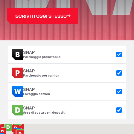
ISCRIVITI OGGI STESSO
SNAP
Parcheggio prenotabile
SNAP
Parcheggio per camion
SNAP
Lavaggio camion
SNAP
Aree di sosta per i depositi