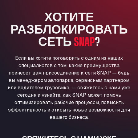
Anglia Motel
ХОТИТЕ
Washway Road, PE12 8LT
Anpol Sp. z o.o.
РАЗБЛОКИРОВАТЬ
Ul. Torunska 147, 85884
Aqua Ariva GmbH
СЕТЬ
SNAP
?
Marie-Curie-Straße 24, 68219
Aral Autohof Bockel
Если вы хотите поговорить с одним из наших
An der Autobahn 1, 27404
специалистов о том, какие преимущества
ARAL Autohof Bockenem
принесет вам присоединение к сети SNAP — будь
Oppelner Str. 1, 31167
вы менеджером автопарка, сервисным партнером
ARAL Autohof Merklingen
или водителем грузовика, — свяжитесь с нами уже
Nellinger Str. 24, 89188
сегодня и узнайте, как SNAP может помочь
ARAL Autohof Preis
оптимизировать рабочие процессы, повысить
Schellweilerstraße 1, 66871
эффективность и открыть новые возможности для
ARAL Tankstelle - XXL Truckwash.de
вашего бизнеса.
GmbH
Obernburger Str. 127, 63811