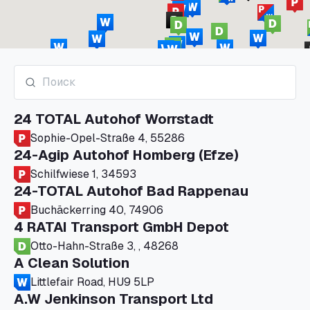
24 TOTAL Autohof Worrstadt
Sophie-Opel-Straße 4, 55286
24-Agip Autohof Homberg (Efze)
Schilfwiese 1, 34593
24-TOTAL Autohof Bad Rappenau
Buchäckerring 40, 74906
4 RATAI Transport GmbH Depot
Otto-Hahn-Straße 3, , 48268
A Clean Solution
Littlefair Road, HU9 5LP
A.W Jenkinson Transport Ltd