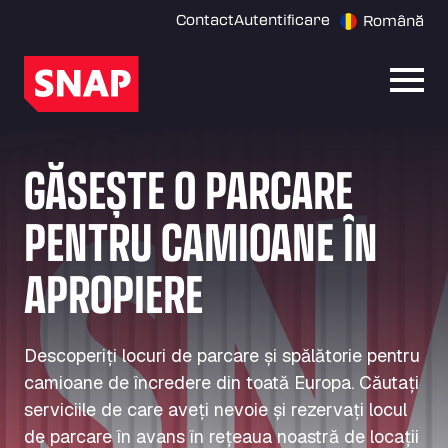
Contact
Autentificare
Română
Desch
GĂSEȘTE O PARCARE
PENTRU CAMIOANE ÎN
APROPIERE
Descoperiți locuri de parcare și spălătorie pentru
camioane de încredere din toată Europa. Căutați
serviciile de care aveți nevoie și rezervați locul
de parcare în avans în rețeaua noastră de locații