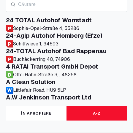
24 TOTAL Autohof Worrstadt
Sophie-Opel-Straße 4, 55286
24-Agip Autohof Homberg (Efze)
Schilfwiese 1, 34593
24-TOTAL Autohof Bad Rappenau
Buchäckerring 40, 74906
4 RATAI Transport GmbH Depot
Otto-Hahn-Straße 3, , 48268
A Clean Solution
Littlefair Road, HU9 5LP
A.W Jenkinson Transport Ltd
Progress House, ME11 5GA
A+G Nettetal - Depot Parking
ÎN APROPIERE
A-Z
Am Panneschopp 7, 41334
A1 Truckstop Colsterworth Ltd