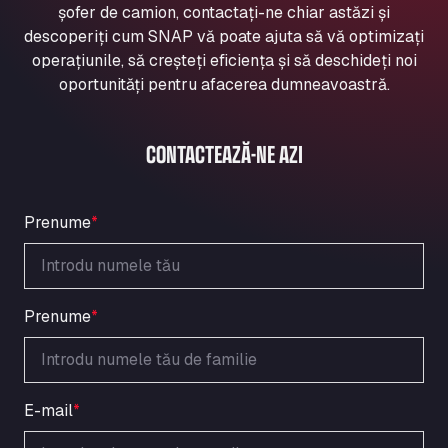
șofer de camion, contactați-ne chiar astăzi și
Aqua Ariva GmbH
descoperiți cum SNAP vă poate ajuta să vă optimizați
Marie-Curie-Straße 24, 68219
operațiunile, să creșteți eficiența și să deschideți noi
Aral Autohof Bockel
oportunități pentru afacerea dumneavoastră.
An der Autobahn 1, 27404
ARAL Autohof Bockenem
Oppelner Str. 1, 31167
CONTACTEAZĂ-NE AZI
ARAL Autohof Merklingen
Nellinger Str. 24, 89188
ARAL Autohof Preis
Prenume
*
Schellweilerstraße 1, 66871
ARAL Tankstelle - XXL Truckwash.de
GmbH
Prenume
*
Obernburger Str. 127, 63811
Ardleigh South Services
a120 westbound, CO77SL
Area 47 Hermanos Rico
E-mail
*
Autovia A4 km 47, 28300