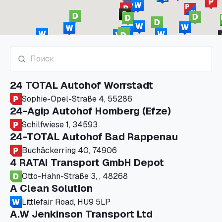
24 TOTAL Autohof Worrstadt
Sophie-Opel-Straße 4, 55286
24-Agip Autohof Homberg (Efze)
Schilfwiese 1, 34593
24-TOTAL Autohof Bad Rappenau
Buchäckerring 40, 74906
4 RATAI Transport GmbH Depot
Otto-Hahn-Straße 3, , 48268
A Clean Solution
Littlefair Road, HU9 5LP
A.W Jenkinson Transport Ltd