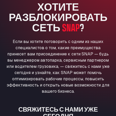
ХОТИТЕ
Anglia Motel
Washway Road, PE12 8LT
РАЗБЛОКИРОВАТЬ
Anpol Sp. z o.o.
СЕТЬ
SNAP
?
Ul. Torunska 147, 85884
Aqua Ariva GmbH
Marie-Curie-Straße 24, 68219
Если вы хотите поговорить с одним из наших
Aral Autohof Bockel
специалистов о том, какие преимущества
An der Autobahn 1, 27404
принесет вам присоединение к сети SNAP — будь
ARAL Autohof Bockenem
вы менеджером автопарка, сервисным партнером
Oppelner Str. 1, 31167
или водителем грузовика, — свяжитесь с нами уже
ARAL Autohof Merklingen
сегодня и узнайте, как SNAP может помочь
Nellinger Str. 24, 89188
оптимизировать рабочие процессы, повысить
ARAL Autohof Preis
эффективность и открыть новые возможности для
вашего бизнеса.
Schellweilerstraße 1, 66871
ARAL Tankstelle - XXL Truckwash.de
GmbH
СВЯЖИТЕСЬ С НАМИ УЖЕ
Obernburger Str. 127, 63811
СЕГОДНЯ