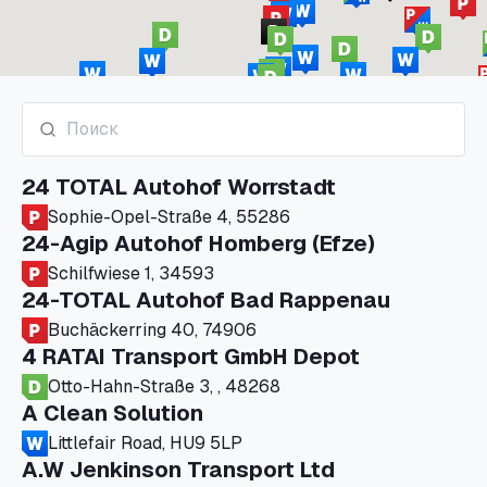
24 TOTAL Autohof Worrstadt
Sophie-Opel-Straße 4, 55286
24-Agip Autohof Homberg (Efze)
Schilfwiese 1, 34593
24-TOTAL Autohof Bad Rappenau
Buchäckerring 40, 74906
4 RATAI Transport GmbH Depot
Otto-Hahn-Straße 3, , 48268
A Clean Solution
Littlefair Road, HU9 5LP
A.W Jenkinson Transport Ltd