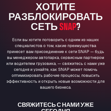
ХОТИТЕ
Anglia Motel
Washway Road, PE12 8LT
РАЗБЛОКИРОВАТЬ
Anpol Sp. z o.o.
СЕТЬ
SNAP
?
Ul. Torunska 147, 85884
Aqua Ariva GmbH
Marie-Curie-Straße 24, 68219
Если вы хотите поговорить с одним из наших
Aral Autohof Bockel
специалистов о том, какие преимущества
An der Autobahn 1, 27404
принесет вам присоединение к сети SNAP — будь
ARAL Autohof Bockenem
вы менеджером автопарка, сервисным партнером
Oppelner Str. 1, 31167
или водителем грузовика, — свяжитесь с нами уже
ARAL Autohof Merklingen
сегодня и узнайте, как SNAP может помочь
Nellinger Str. 24, 89188
оптимизировать рабочие процессы, повысить
ARAL Autohof Preis
эффективность и открыть новые возможности для
вашего бизнеса.
Schellweilerstraße 1, 66871
ARAL Tankstelle - XXL Truckwash.de
GmbH
СВЯЖИТЕСЬ С НАМИ УЖЕ
Obernburger Str. 127, 63811
СЕГОДНЯ