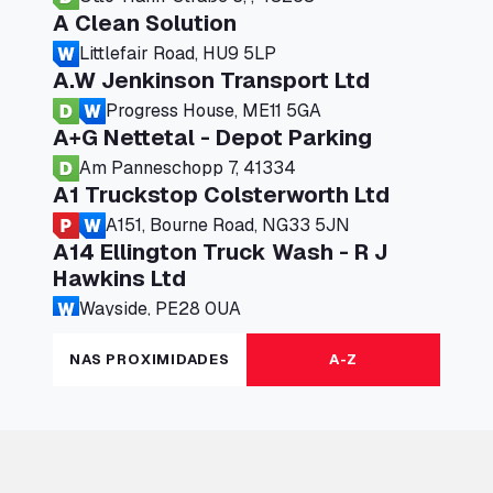
A Clean Solution
Littlefair Road, HU9 5LP
A.W Jenkinson Transport Ltd
Progress House, ME11 5GA
A+G Nettetal - Depot Parking
Am Panneschopp 7, 41334
A1 Truckstop Colsterworth Ltd
A151, Bourne Road, NG33 5JN
A14 Ellington Truck Wash - R J
Hawkins Ltd
Wayside, PE28 0UA
A19 Northbound Services (Exelby)
NAS PROXIMIDADES
A-Z
Ingleby Arncliffe, DL6 3JT
A19 Services North (Ron Perry)
A19 Services North, TS27 3HH
A19 Services South (Ron Perry)
A19 Services South, TS27 3HH