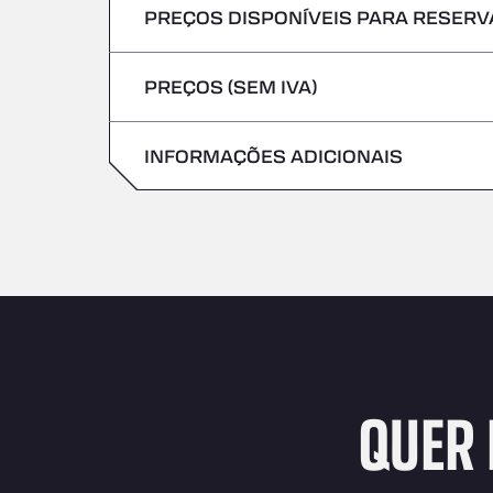
PREÇOS DISPONÍVEIS PARA RESERVA
Não são aceites veículos com mercadoria
Sexta-feira
Quinta-feira
PREÇOS (SEM IVA)
Sábado
Sexta-feira
Domingo
INFORMAÇÕES ADICIONAIS
Sábado
Domingo
QUER 