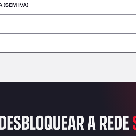
 (SEM IVA)
s perigosas/ADR
–
–
–
–
–
–
–
DESBLOQUEAR A REDE