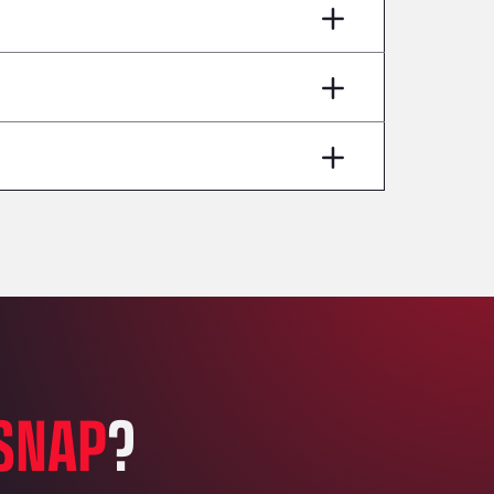
AP7 Salida 2, C/ Bassegoda, 4, 17700
Andamur Pamplona
A-15 Salida Imarcoain, 31119
Andamur San Roman II
Aut A1 Exit 385, 01207
Anglia Motel
Washway Road, PE12 8LT
Anpol Sp. z o.o.
Ul. Torunska 147, 85884
Aqua Ariva GmbH
Marie-Curie-Straße 24, 68219
Aral Autohof Bockel
An der Autobahn 1, 27404
ARAL Autohof Bockenem
SNAP
?
Oppelner Str. 1, 31167
ARAL Autohof Merklingen
Nellinger Str. 24, 89188