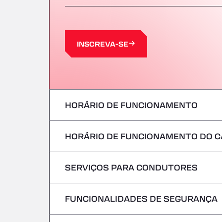
INSCREVA-SE
HORÁRIO DE FUNCIONAMENTO
HORÁRIO DE FUNCIONAMENTO DO C
Segunda-feira
terça-feira
SERVIÇOS PARA CONDUTORES
Segunda-feira
Quarta-feira
terça-feira
FUNCIONALIDADES DE SEGURANÇA
Sem veículos frigoríficos
Quinta-feira
Quarta-feira