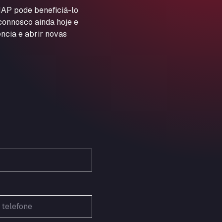
ARAL Autohof Preis
AP pode beneficiá-lo
 connosco ainda hoje e
Schellweilerstraße 1, 66871
ARAL Tankstelle - XXL
ncia e abrir novas
Truckwash.de GmbH
Obernburger Str. 127, 63811
Ardleigh South Services
a120 westbound, CO77SL
Area 47 Hermanos Rico
Autovia A4 km 47, 28300
Area de Servicio Agetrans
Autovia del Mediterraneo , 30850
Area Servicio Galp Las Bovedas
Autovia 5 KM 405, 7, 06006
Area Servidiesel S L
Calle Migjorn No 6, 12539
Arluno Truck Village
Via per Turbigo 69, 20004