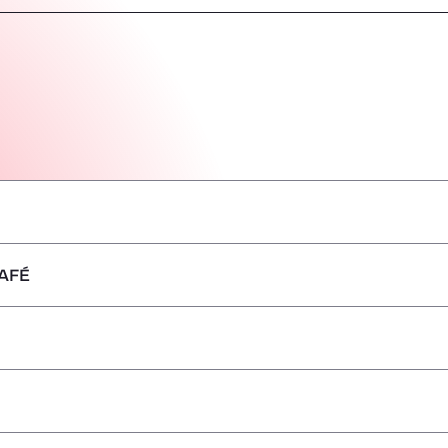
AFÉ
–
–
–
–
–
–
–