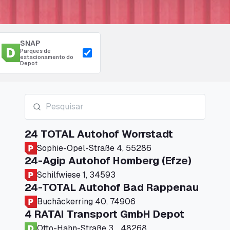
SNAP
Parques de
estacionamento do
Depot
24 TOTAL Autohof Worrstadt
Sophie-Opel-Straße 4, 55286
24-Agip Autohof Homberg (Efze)
Schilfwiese 1, 34593
24-TOTAL Autohof Bad Rappenau
Buchäckerring 40, 74906
4 RATAI Transport GmbH Depot
Otto-Hahn-Straße 3, , 48268