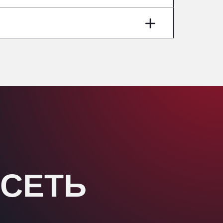
Washway Road, PE12 8LT
Anpol Sp. z o.o.
Ul. Torunska 147, 85884
Aqua Ariva GmbH
Marie-Curie-Straße 24, 68219
Aral Autohof Bockel
An der Autobahn 1, 27404
ARAL Autohof Bockenem
Oppelner Str. 1, 31167
ARAL Autohof Merklingen
Nellinger Str. 24, 89188
ARAL Autohof Preis
Schellweilerstraße 1, 66871
 СЕТЬ
ARAL Tankstelle - XXL
Truckwash.de GmbH
Obernburger Str. 127, 63811
Ardleigh South Services