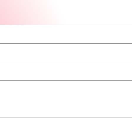
–
–
–
–
–
–
–
принимаются
–
–
–