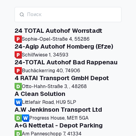
24 TOTAL Autohof Worrstadt
Sophie-Opel-Straße 4, 55286
24-Agip Autohof Homberg (Efze)
Schilfwiese 1, 34593
24-TOTAL Autohof Bad Rappenau
Buchäckerring 40, 74906
4 RATAI Transport GmbH Depot
Otto-Hahn-Straße 3, , 48268
A Clean Solution
Littlefair Road, HU9 5LP
A.W Jenkinson Transport Ltd
Progress House, ME11 5GA
A+G Nettetal - Depot Parking
Am Panneschopp 7, 41334