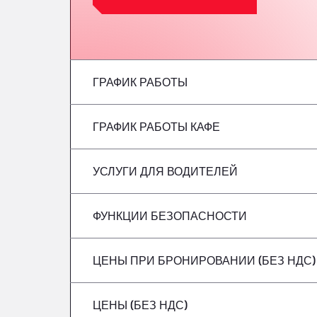
ГРАФИК РАБОТЫ
ГРАФИК РАБОТЫ КАФЕ
понедельник
вторник
УСЛУГИ ДЛЯ ВОДИТЕЛЕЙ
понедельник
среда
вторник
ФУНКЦИИ БЕЗОПАСНОСТИ
Без рефрижераторов
четверг
среда
ЦЕНЫ ПРИ БРОНИРОВАНИИ (БЕЗ НДС)
Опасные грузовые автомобили/ADR не 
Пятница
четверг
ЦЕНЫ (БЕЗ НДС)
суббота