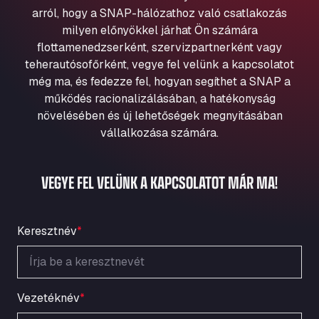
Aqua Ariva GmbH
arról, hogy a SNAP-hálózathoz való csatlakozás
milyen előnyökkel járhat Ön számára
Marie-Curie-Straße 24, 68219
Aral Autohof Bockel
flottamenedzserként, szervizpartnerként vagy
teherautósofőrként, vegye fel velünk a kapcsolatot
An der Autobahn 1, 27404
még ma, és fedezze fel, hogyan segíthet a SNAP a
ARAL Autohof Bockenem
működés racionalizálásában, a hatékonyság
Oppelner Str. 1, 31167
növelésében és új lehetőségek megnyitásában
ARAL Autohof Merklingen
vállalkozása számára.
Nellinger Str. 24, 89188
ARAL Autohof Preis
VEGYE FEL VELÜNK A KAPCSOLATOT MÁR MA!
Schellweilerstraße 1, 66871
ARAL Tankstelle - XXL Truckwash.de
GmbH
Keresztnév
*
Obernburger Str. 127, 63811
Ardleigh South Services
a120 westbound, CO77SL
Area 47 Hermanos Rico
Vezetéknév
*
Autovia A4 km 47, 28300