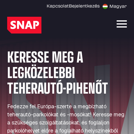
Kapcsolat
Bejelentkezés
Magyar
Menü
KERESSE MEG A
LEGKÖZELEBBI
TEHERAUTÓ-PIHENŐT
Fedezze fel Európa-szerte a megbízható
teherautó-parkolókat és -mosókat! Keresse meg
a szükséges szolgáltatásokat, és foglaljon
parkolóhelyet előre a foglalható helyszínekből