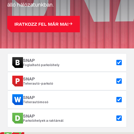
álló hálózatunkban.
IRATKOZZ FEL MÁR MA!
SNAP
Foglalható parkolóhely
SNAP
Teherautó-parkoló
SNAP
Teherautómosó
SNAP
Parkolóhelyek a raktárnál