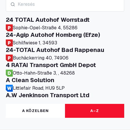
24 TOTAL Autohof Worrstadt
Sophie-Opel-Straße 4, 55286
24-Agip Autohof Homberg (Efze)
Schilfwiese 1, 34593
24-TOTAL Autohof Bad Rappenau
Buchäckerring 40, 74906
4 RATAI Transport GmbH Depot
Otto-Hahn-Straße 3, , 48268
A Clean Solution
Littlefair Road, HU9 5LP
A.W Jenkinson Transport Ltd
Progress House, ME11 5GA
A+G Nettetal - Depot Parking
A KÖZELBEN
A–Z
Am Panneschopp 7, 41334
A1 Truckstop Colsterworth Ltd