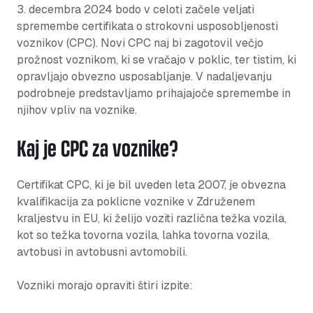
3. decembra 2024 bodo v celoti začele veljati
spremembe certifikata o strokovni usposobljenosti
voznikov (CPC). Novi CPC naj bi zagotovil večjo
prožnost voznikom, ki se vračajo v poklic, ter tistim, ki
opravljajo obvezno usposabljanje. V nadaljevanju
podrobneje predstavljamo prihajajoče spremembe in
njihov vpliv na voznike.
Kaj je CPC za voznike?
Certifikat CPC, ki je bil uveden leta 2007, je obvezna
kvalifikacija za poklicne voznike v Združenem
kraljestvu in EU, ki želijo voziti različna težka vozila,
kot so težka tovorna vozila, lahka tovorna vozila,
avtobusi in avtobusni avtomobili.
Vozniki morajo opraviti štiri izpite: