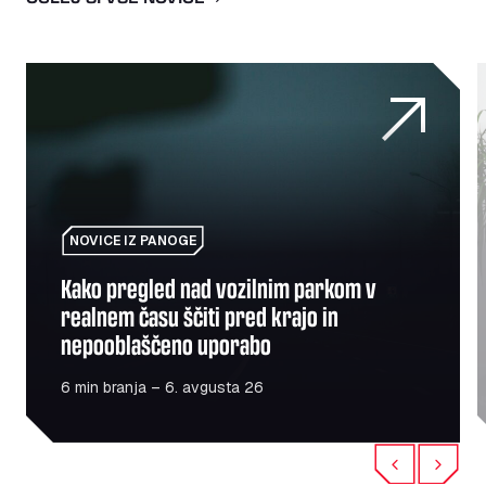
 sektor mobilnosti
Kako pregled nad vozilnim parkom v realnem času ščiti 
O
NOVICE IZ PANOGE
Kako pregled nad vozilnim parkom v
realnem času ščiti pred krajo in
nepooblaščeno uporabo
6 min branja – 6. avgusta 26
Previous
Next