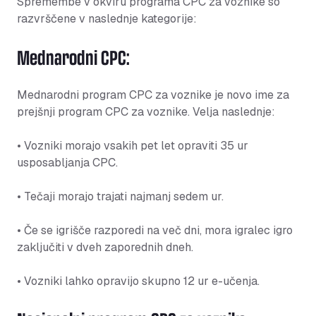
Spremembe v okviru programa CPC za voznike so
razvrščene v naslednje kategorije:
Mednarodni CPC:
Mednarodni program CPC za voznike je novo ime za
prejšnji program CPC za voznike. Velja naslednje:
• Vozniki morajo vsakih pet let opraviti 35 ur
usposabljanja CPC.
• Tečaji morajo trajati najmanj sedem ur.
• Če se igrišče razporedi na več dni, mora igralec igro
zaključiti v dveh zaporednih dneh.
• Vozniki lahko opravijo skupno 12 ur e-učenja.