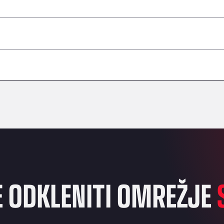
–
–
–
–
–
–
–
E ODKLENITI OMREŽJE