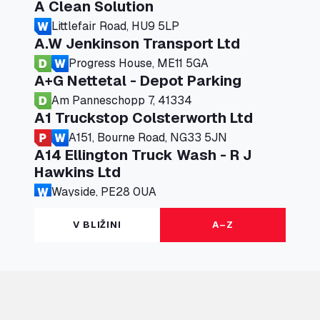
A Clean Solution
Littlefair Road, HU9 5LP
A.W Jenkinson Transport Ltd
Progress House, ME11 5GA
A+G Nettetal - Depot Parking
Am Panneschopp 7, 41334
A1 Truckstop Colsterworth Ltd
A151, Bourne Road, NG33 5JN
A14 Ellington Truck Wash - R J
Hawkins Ltd
Wayside, PE28 0UA
A19 Northbound Services (Exelby)
V BLIŽINI
A–Z
Ingleby Arncliffe, DL6 3JT
A19 Services North (Ron Perry)
A19 Services North, TS27 3HH
A19 Services South (Ron Perry)
A19 Services South, TS27 3HH