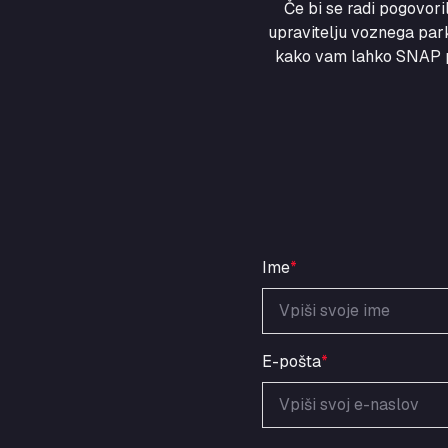
Če bi se radi pogovor
upravitelju voznega park
kako vam lahko SNAP po
Ime
*
E-pošta
*