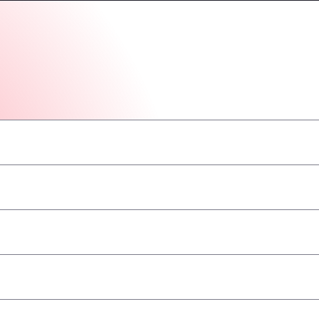
–
–
–
–
–
–
–