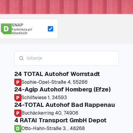
SNAP
Parkirišča pri
skladiščih
24 TOTAL Autohof Worrstadt
Sophie-Opel-Straße 4, 55286
24-Agip Autohof Homberg (Efze)
Schilfwiese 1, 34593
24-TOTAL Autohof Bad Rappenau
Buchäckerring 40, 74906
4 RATAI Transport GmbH Depot
Otto-Hahn-Straße 3, , 48268