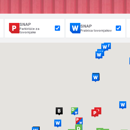
SNAP
SNAP
Parkirišče za
Pralnica tovornjakov
tovornjake