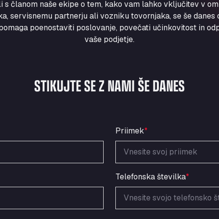
ili s članom naše ekipe o tem, kako vam lahko vključitev v om
a, servisnemu partnerju ali vozniku tovornjaka, se še danes ob
maga poenostaviti poslovanje, povečati učinkovitost in odpr
vaše podjetje.
STIKUJTE SE Z NAMI ŠE DANES
Priimek
*
Telefonska številka
*