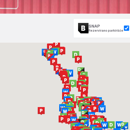
SNAP
Rezervirano parkirišče