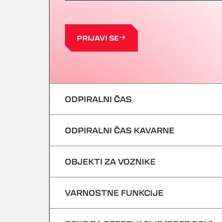
PRIJAVI SE
ODPIRALNI ČAS
ODPIRALNI ČAS KAVARNE
ponedeljek
torek
OBJEKTI ZA VOZNIKE
ponedeljek
sreda
torek
VARNOSTNE FUNKCIJE
Brez hladilnih vozil
četrtek
sreda