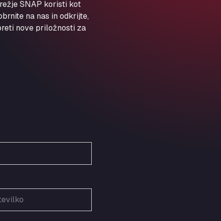
ARAL Autohof Preis
režje SNAP koristi kot
rnite na nas in odkrijte,
Schellweilerstraße 1, 66871
ARAL Tankstelle - XXL
eti nove priložnosti za
Truckwash.de GmbH
Obernburger Str. 127, 63811
Ardleigh South Services
a120 westbound, CO77SL
Area 47 Hermanos Rico
Autovia A4 km 47, 28300
Area de Servicio Agetrans
Autovia del Mediterraneo , 30850
Area Servicio Galp Las Bovedas
Autovia 5 KM 405, 7, 06006
Area Servidiesel S L
Calle Migjorn No 6, 12539
Arluno Truck Village
Via per Turbigo 69, 20004
Asapjobs