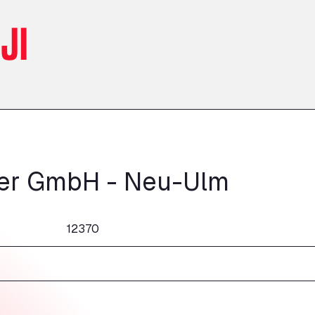
JI
ter GmbH - Neu-Ulm
12370