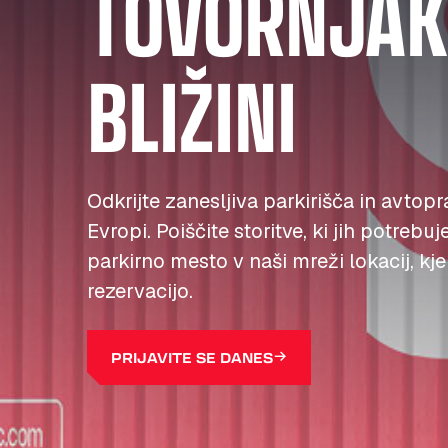
TOVORNJAKE
BLIŽINI
Odkrijte zanesljiva parkirišča in avtopr
Evropi. Poiščite storitve, ki jih potrebuj
parkirno mesto v naši mreži lokacij, kj
rezervacijo.
PRIJAVITE SE DANES