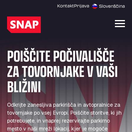
Kontakt
Prijava
Slovenščina
Odpri
POIŠČITE POČIVALIŠČE
ZA TOVORNJAKE V VAŠI
BLIŽINI
Odkrijte zanesljiva parkirišča in avtopralnice za
tovornjake po vsej Evropi. Poiščite storitve, ki jih
potrebujete, in vnaprej rezervirajte parkirno
mesto v naši mreži lokacij, kjer je mogoče