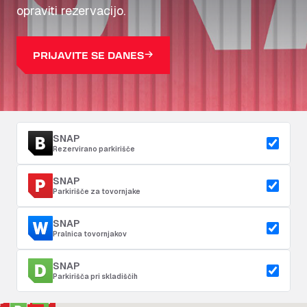
opraviti rezervacijo.
PRIJAVITE SE DANES
SNAP
Rezervirano parkirišče
SNAP
Parkirišče za tovornjake
SNAP
Pralnica tovornjakov
SNAP
Parkirišča pri skladiščih