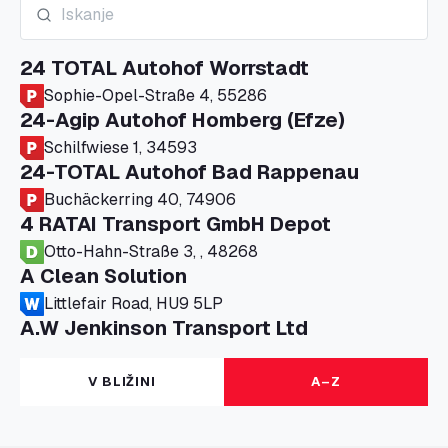
24 TOTAL Autohof Worrstadt
Sophie-Opel-Straße 4, 55286
24-Agip Autohof Homberg (Efze)
Schilfwiese 1, 34593
24-TOTAL Autohof Bad Rappenau
Buchäckerring 40, 74906
4 RATAI Transport GmbH Depot
Otto-Hahn-Straße 3, , 48268
A Clean Solution
Littlefair Road, HU9 5LP
A.W Jenkinson Transport Ltd
Progress House, ME11 5GA
A+G Nettetal - Depot Parking
V BLIŽINI
A–Z
Am Panneschopp 7, 41334
A1 Truckstop Colsterworth Ltd