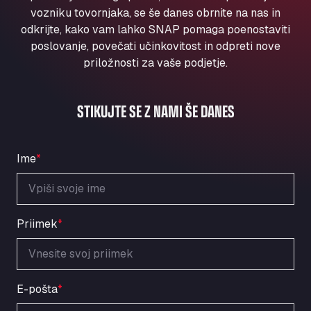
Aqua Ariva GmbH
vozniku tovornjaka, se še danes obrnite na nas in
odkrijte, kako vam lahko SNAP pomaga poenostaviti
Marie-Curie-Straße 24, 68219
Aral Autohof Bockel
poslovanje, povečati učinkovitost in odpreti nove
priložnosti za vaše podjetje.
An der Autobahn 1, 27404
ARAL Autohof Bockenem
Oppelner Str. 1, 31167
STIKUJTE SE Z NAMI ŠE DANES
ARAL Autohof Merklingen
Nellinger Str. 24, 89188
ARAL Autohof Preis
Ime
*
Schellweilerstraße 1, 66871
ARAL Tankstelle - XXL Truckwash.de
GmbH
Priimek
*
Obernburger Str. 127, 63811
Ardleigh South Services
a120 westbound, CO77SL
Area 47 Hermanos Rico
E-pošta
*
Autovia A4 km 47, 28300