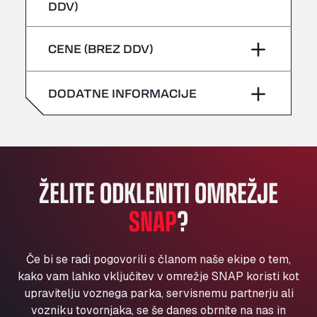
četrtek
–
DDV)
Bühlwiesenweg 15, 72221
sobota
–
All 4 Trucks
petek
–
CENE (BREZ DDV)
Klaverbladstaat 21, 3560
nedelja
–
American Truck Wash
sobota
–
Av. des Etats-Unis 90, 6041
DODATNE INFORMACIJE
nedelja
–
Andamur Guarroman
Aut. A4 Salida 288 Pol. Ind. del Guadiel, 23210
Andamur La Junquera
AP7 Salida 2, C/ Bassegoda, 4, 17700
Andamur Pamplona
ŽELITE ODKLENITI OMREŽJE
A-15 Salida Imarcoain, 31119
SNAP
?
Andamur San Roman II
Aut A1 Exit 385, 01207
Anglia Motel
Če bi se radi pogovorili s članom naše ekipe o tem,
Washway Road, PE12 8LT
kako vam lahko vključitev v omrežje SNAP koristi kot
Anpol Sp. z o.o.
upravitelju voznega parka, servisnemu partnerju ali
vozniku tovornjaka, se še danes obrnite na nas in
Ul. Torunska 147, 85884