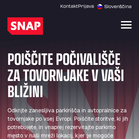
Kontakt
Prijava
Slovenščina
Odpri
POIŠČITE POČIVALIŠČE
ZA TOVORNJAKE V VAŠI
BLIŽINI
Odkrijte zanesljiva parkirišča in avtopralnice za
tovornjake po vsej Evropi. Poiščite storitve, ki jih
potrebujete, in vnaprej rezervirajte parkirno
mesto v naši mreži lokacij, kjer je mogoče