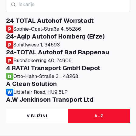
24 TOTAL Autohof Worrstadt
Sophie-Opel-Straße 4, 55286
24-Agip Autohof Homberg (Efze)
Schilfwiese 1, 34593
24-TOTAL Autohof Bad Rappenau
Buchäckerring 40, 74906
4 RATAI Transport GmbH Depot
Otto-Hahn-Straße 3, , 48268
A Clean Solution
Littlefair Road, HU9 5LP
A.W Jenkinson Transport Ltd
Progress House, ME11 5GA
A+G Nettetal - Depot Parking
V BLIŽINI
A–Z
Am Panneschopp 7, 41334
A1 Truckstop Colsterworth Ltd