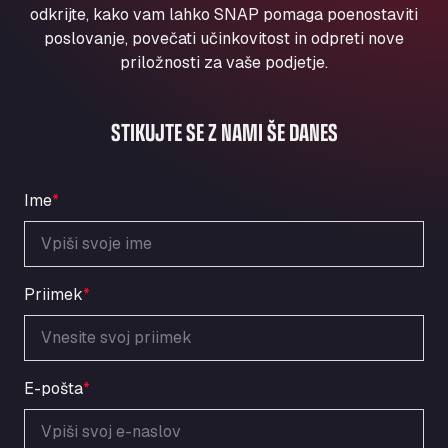
Aqua Ariva GmbH
odkrijte, kako vam lahko SNAP pomaga poenostaviti
poslovanje, povečati učinkovitost in odpreti nove
Marie-Curie-Straße 24, 68219
priložnosti za vaše podjetje.
Aral Autohof Bockel
An der Autobahn 1, 27404
ARAL Autohof Bockenem
STIKUJTE SE Z NAMI ŠE DANES
Oppelner Str. 1, 31167
ARAL Autohof Merklingen
Nellinger Str. 24, 89188
Ime
*
ARAL Autohof Preis
Schellweilerstraße 1, 66871
ARAL Tankstelle - XXL Truckwash.de
Priimek
*
GmbH
Obernburger Str. 127, 63811
Ardleigh South Services
a120 westbound, CO77SL
E-pošta
*
Area 47 Hermanos Rico
Autovia A4 km 47, 28300