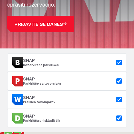
opraviti rezervacijo.
PRIJAVITE SE DANES
SNAP
Rezervirano parkirišče
SNAP
Parkirišče za tovornjake
SNAP
Pralnica tovornjakov
SNAP
Parkirišča pri skladiščih