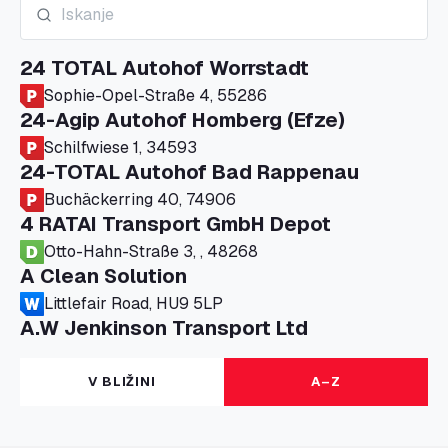
24 TOTAL Autohof Worrstadt
Sophie-Opel-Straße 4, 55286
24-Agip Autohof Homberg (Efze)
Schilfwiese 1, 34593
24-TOTAL Autohof Bad Rappenau
Buchäckerring 40, 74906
4 RATAI Transport GmbH Depot
Otto-Hahn-Straße 3, , 48268
A Clean Solution
Littlefair Road, HU9 5LP
A.W Jenkinson Transport Ltd
Progress House, ME11 5GA
A+G Nettetal - Depot Parking
V BLIŽINI
A–Z
Am Panneschopp 7, 41334
A1 Truckstop Colsterworth Ltd