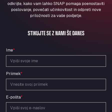
Aqua Ariva GmbH
odkrijte, kako vam lahko SNAP pomaga poenostaviti
poslovanje, povečati učinkovitost in odpreti nove
Marie-Curie-Straße 24, 68219
priložnosti za vaše podjetje.
Aral Autohof Bockel
An der Autobahn 1, 27404
ARAL Autohof Bockenem
STIKUJTE SE Z NAMI ŠE DANES
Oppelner Str. 1, 31167
ARAL Autohof Merklingen
Nellinger Str. 24, 89188
Ime
*
ARAL Autohof Preis
Schellweilerstraße 1, 66871
ARAL Tankstelle - XXL Truckwash.de
Priimek
*
GmbH
Obernburger Str. 127, 63811
Ardleigh South Services
a120 westbound, CO77SL
E-pošta
*
Area 47 Hermanos Rico
Autovia A4 km 47, 28300