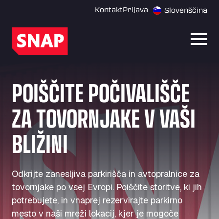
Kontakt
Prijava
Slovenščina
Odpri
POIŠČITE POČIVALIŠČE
ZA TOVORNJAKE V VAŠI
BLIŽINI
Odkrijte zanesljiva parkirišča in avtopralnice za
tovornjake po vsej Evropi. Poiščite storitve, ki jih
potrebujete, in vnaprej rezervirajte parkirno
mesto v naši mreži lokacij, kjer je mogoče