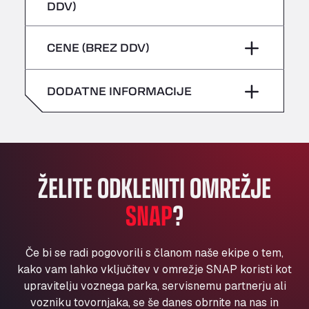
četrtek
–
DDV)
Bühlwiesenweg 15, 72221
sobota
–
All 4 Trucks
petek
–
CENE (BREZ DDV)
Klaverbladstaat 21, 3560
nedelja
–
American Truck Wash
sobota
–
Av. des Etats-Unis 90, 6041
DODATNE INFORMACIJE
nedelja
–
Andamur Guarroman
Aut. A4 Salida 288 Pol. Ind. del Guadiel, 23210
Andamur La Junquera
AP7 Salida 2, C/ Bassegoda, 4, 17700
Andamur Pamplona
ŽELITE ODKLENITI OMREŽJE
A-15 Salida Imarcoain, 31119
SNAP
?
Andamur San Roman II
Aut A1 Exit 385, 01207
Anglia Motel
Če bi se radi pogovorili s članom naše ekipe o tem,
Washway Road, PE12 8LT
kako vam lahko vključitev v omrežje SNAP koristi kot
Anpol Sp. z o.o.
upravitelju voznega parka, servisnemu partnerju ali
vozniku tovornjaka, se še danes obrnite na nas in
Ul. Torunska 147, 85884