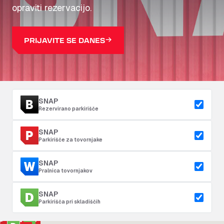
opraviti rezervacijo.
PRIJAVITE SE DANES
SNAP
Rezervirano parkirišče
SNAP
Parkirišče za tovornjake
SNAP
Pralnica tovornjakov
SNAP
Parkirišča pri skladiščih