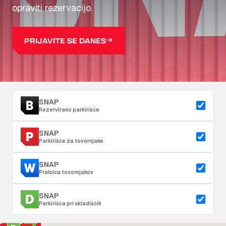
opraviti rezervacijo.
PRIJAVITE SE DANES
SNAP
Rezervirano parkirišče
SNAP
Parkirišče za tovornjake
SNAP
Pralnica tovornjakov
SNAP
Parkirišča pri skladiščih