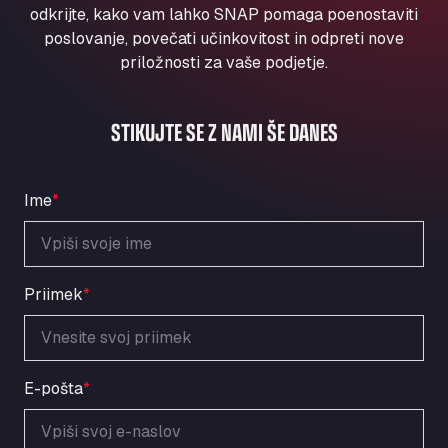
Aqua Ariva GmbH
odkrijte, kako vam lahko SNAP pomaga poenostaviti
poslovanje, povečati učinkovitost in odpreti nove
Marie-Curie-Straße 24, 68219
priložnosti za vaše podjetje.
Aral Autohof Bockel
An der Autobahn 1, 27404
ARAL Autohof Bockenem
STIKUJTE SE Z NAMI ŠE DANES
Oppelner Str. 1, 31167
ARAL Autohof Merklingen
Nellinger Str. 24, 89188
Ime
*
ARAL Autohof Preis
Schellweilerstraße 1, 66871
ARAL Tankstelle - XXL Truckwash.de
Priimek
*
GmbH
Obernburger Str. 127, 63811
Ardleigh South Services
a120 westbound, CO77SL
E-pošta
*
Area 47 Hermanos Rico
Autovia A4 km 47, 28300