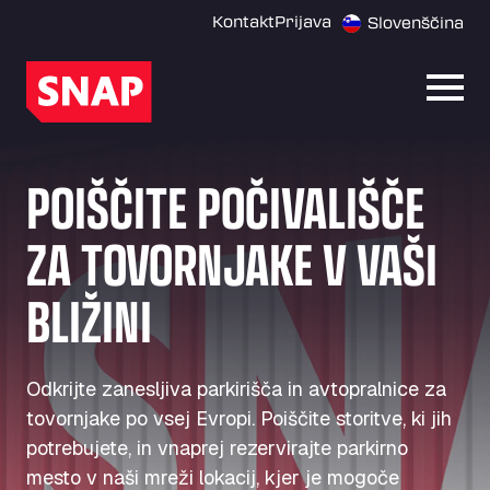
Kontakt
Prijava
Slovenščina
Odpri
POIŠČITE POČIVALIŠČE
ZA TOVORNJAKE V VAŠI
BLIŽINI
Odkrijte zanesljiva parkirišča in avtopralnice za
tovornjake po vsej Evropi. Poiščite storitve, ki jih
potrebujete, in vnaprej rezervirajte parkirno
mesto v naši mreži lokacij, kjer je mogoče