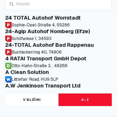
24 TOTAL Autohof Worrstadt
Sophie-Opel-Straße 4, 55286
24-Agip Autohof Homberg (Efze)
Schilfwiese 1, 34593
24-TOTAL Autohof Bad Rappenau
Buchäckerring 40, 74906
4 RATAI Transport GmbH Depot
Otto-Hahn-Straße 3, , 48268
A Clean Solution
Littlefair Road, HU9 5LP
A.W Jenkinson Transport Ltd
Progress House, ME11 5GA
A+G Nettetal - Depot Parking
V BLIŽINI
A–Z
Am Panneschopp 7, 41334
A1 Truckstop Colsterworth Ltd