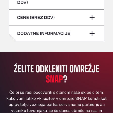
četrtek
–
DDV)
Bühlwiesenweg 15, 72221
sobota
–
All 4 Trucks
petek
–
CENE (BREZ DDV)
Klaverbladstaat 21, 3560
nedelja
–
American Truck Wash
sobota
–
Av. des Etats-Unis 90, 6041
DODATNE INFORMACIJE
nedelja
–
Andamur Guarroman
Aut. A4 Salida 288 Pol. Ind. del Guadiel, 23210
Andamur La Junquera
AP7 Salida 2, C/ Bassegoda, 4, 17700
Andamur Pamplona
ŽELITE ODKLENITI OMREŽJE
A-15 Salida Imarcoain, 31119
SNAP
?
Andamur San Roman II
Aut A1 Exit 385, 01207
Anglia Motel
Če bi se radi pogovorili s članom naše ekipe o tem,
Washway Road, PE12 8LT
kako vam lahko vključitev v omrežje SNAP koristi kot
Anpol Sp. z o.o.
upravitelju voznega parka, servisnemu partnerju ali
vozniku tovornjaka, se še danes obrnite na nas in
Ul. Torunska 147, 85884