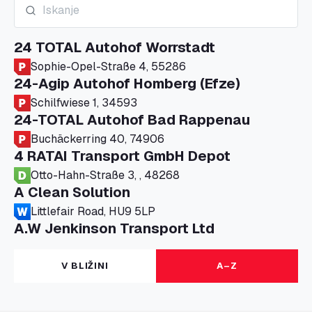
24 TOTAL Autohof Worrstadt
Sophie-Opel-Straße 4, 55286
24-Agip Autohof Homberg (Efze)
Schilfwiese 1, 34593
24-TOTAL Autohof Bad Rappenau
Buchäckerring 40, 74906
4 RATAI Transport GmbH Depot
Otto-Hahn-Straße 3, , 48268
A Clean Solution
Littlefair Road, HU9 5LP
A.W Jenkinson Transport Ltd
Progress House, ME11 5GA
A+G Nettetal - Depot Parking
V BLIŽINI
A–Z
Am Panneschopp 7, 41334
A1 Truckstop Colsterworth Ltd