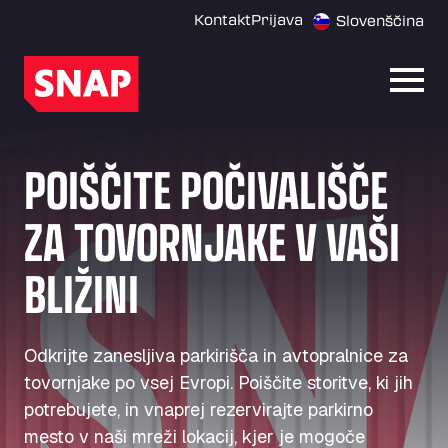
Kontakt
Prijava
Slovenščina
Odpri
POIŠČITE POČIVALIŠČE
ZA TOVORNJAKE V VAŠI
BLIŽINI
Odkrijte zanesljiva parkirišča in avtopralnice za
tovornjake po vsej Evropi. Poiščite storitve, ki jih
potrebujete, in vnaprej rezervirajte parkirno
mesto v naši mreži lokacij, kjer je mogoče