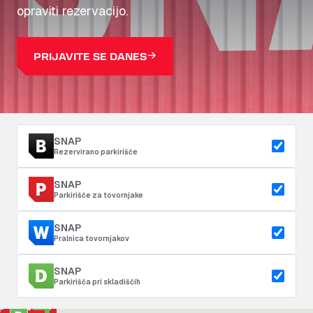
opraviti rezervacijo.
PRIJAVITE SE DANES
SNAP
Rezervirano parkirišče
SNAP
Parkirišče za tovornjake
SNAP
Pralnica tovornjakov
SNAP
Parkirišča pri skladiščih