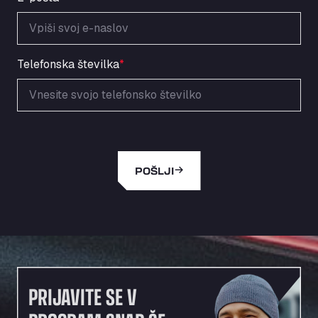
Area de Servicio Agetrans
Autovia del Mediterraneo , 30850
Area Servicio Galp Las Bovedas
Autovia 5 KM 405, 7, 06006
Telefonska številka
*
Area Servidiesel S L
Calle Migjorn No 6, 12539
Arluno Truck Village
Via per Turbigo 69, 20004
Asapjobs
POŠLJI
Objazdowa 35, 99-300
Ashford International Truck Stop
Unit 14 Waterbrook Park, TN24 0FL
Ashford International Truck Wash - R J
Hawkins Ltd
Waterbrook Park, TN24 0FL
AUPATRANS TRANSPORTE
PRIJAVITE SE V
CRTA ANTIGUA DE MOTRIL, 18620