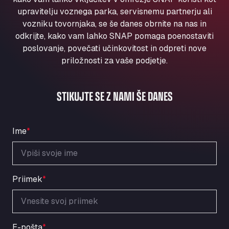
Aqua Ariva GmbH
upravitelju voznega parka, servisnemu partnerju ali
Marie-Curie-Straße 24, 68219
vozniku tovornjaka, se še danes obrnite na nas in
Aral Autohof Bockel
odkrijte, kako vam lahko SNAP pomaga poenostaviti
poslovanje, povečati učinkovitost in odpreti nove
An der Autobahn 1, 27404
ARAL Autohof Bockenem
priložnosti za vaše podjetje.
Oppelner Str. 1, 31167
ARAL Autohof Merklingen
STIKUJTE SE Z NAMI ŠE DANES
Nellinger Str. 24, 89188
ARAL Autohof Preis
Schellweilerstraße 1, 66871
Ime
*
ARAL Tankstelle - XXL Truckwash.de
GmbH
Obernburger Str. 127, 63811
Ardleigh South Services
Priimek
*
a120 westbound, CO77SL
Area 47 Hermanos Rico
Autovia A4 km 47, 28300
E-pošta
*