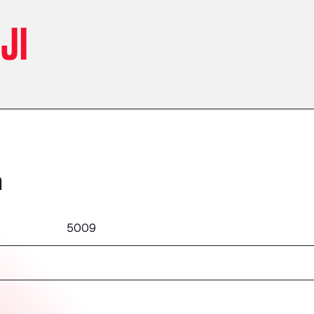
JI
h
5009