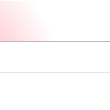
–
–
–
–
–
–
–