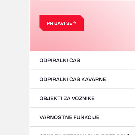
PRIJAVI SE
ODPIRALNI ČAS
ODPIRALNI ČAS KAVARNE
ponedeljek
torek
OBJEKTI ZA VOZNIKE
ponedeljek
sreda
torek
VARNOSTNE FUNKCIJE
Brez hladilnih vozil
četrtek
sreda