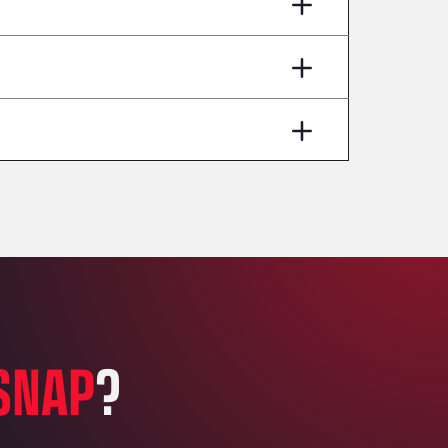
AP7 Salida 2, C/ Bassegoda, 4, 17700
Andamur Pamplona
A-15 Salida Imarcoain, 31119
Andamur San Roman II
Aut A1 Exit 385, 01207
Anglia Motel
Washway Road, PE12 8LT
Anpol Sp. z o.o.
Ul. Torunska 147, 85884
Aqua Ariva GmbH
Marie-Curie-Straße 24, 68219
Aral Autohof Bockel
An der Autobahn 1, 27404
ARAL Autohof Bockenem
SNAP
?
Oppelner Str. 1, 31167
ARAL Autohof Merklingen
Nellinger Str. 24, 89188