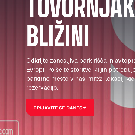
TOVORNJAKE
BLIŽINI
Odkrijte zanesljiva parkirišča in avtopr
Evropi. Poiščite storitve, ki jih potrebuj
parkirno mesto v naši mreži lokacij, kj
rezervacijo.
PRIJAVITE SE DANES