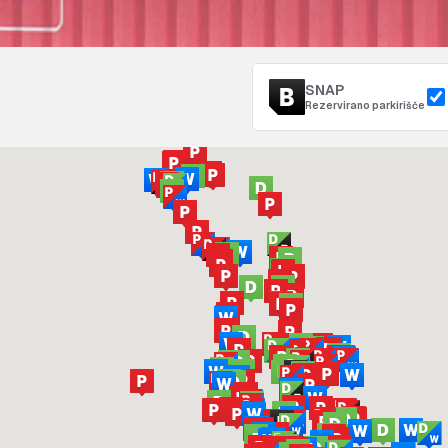
SNAP
Rezervirano parkirišče