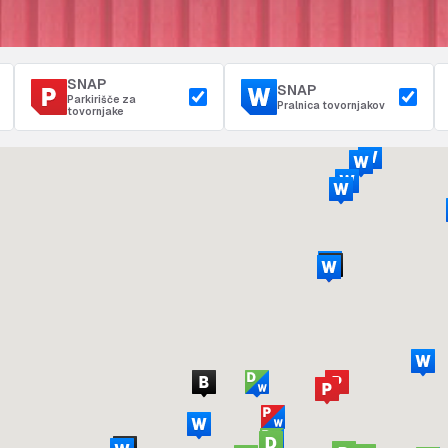
SNAP
SNAP
Parkirišče za
Pralnica tovornjakov
tovornjake