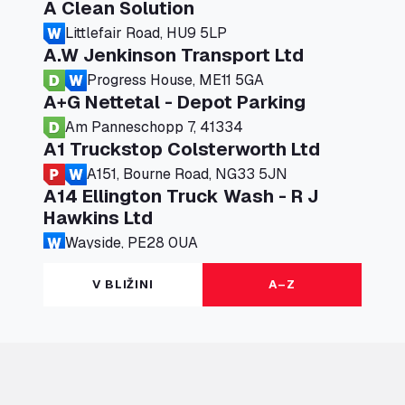
A Clean Solution
Littlefair Road, HU9 5LP
A.W Jenkinson Transport Ltd
Progress House, ME11 5GA
A+G Nettetal - Depot Parking
Am Panneschopp 7, 41334
A1 Truckstop Colsterworth Ltd
A151, Bourne Road, NG33 5JN
A14 Ellington Truck Wash - R J
Hawkins Ltd
Wayside, PE28 0UA
A19 Northbound Services (Exelby)
V BLIŽINI
A–Z
Ingleby Arncliffe, DL6 3JT
A19 Services North (Ron Perry)
A19 Services North, TS27 3HH
A19 Services South (Ron Perry)
A19 Services South, TS27 3HH