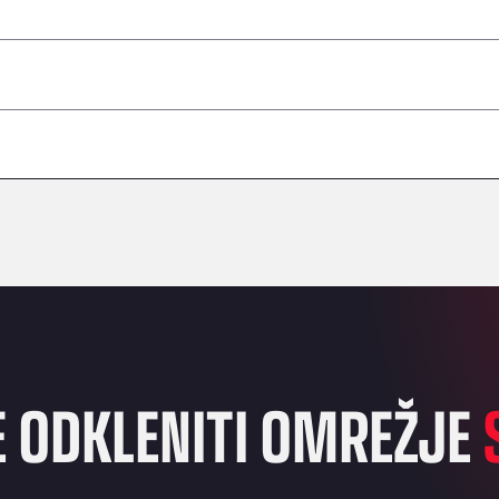
–
–
–
–
–
–
–
E ODKLENITI OMREŽJE