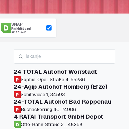
SNAP
Parkirišča pri
skladiščih
24 TOTAL Autohof Worrstadt
Sophie-Opel-Straße 4, 55286
24-Agip Autohof Homberg (Efze)
Schilfwiese 1, 34593
24-TOTAL Autohof Bad Rappenau
Buchäckerring 40, 74906
4 RATAI Transport GmbH Depot
Otto-Hahn-Straße 3, , 48268