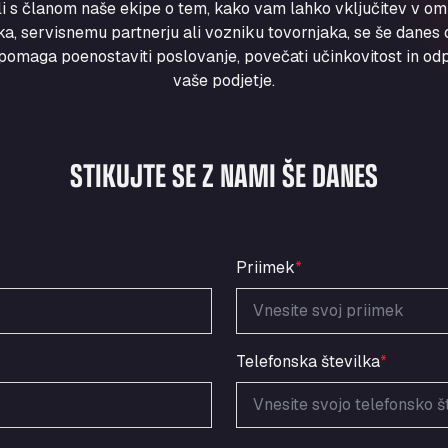
ili s članom naše ekipe o tem, kako vam lahko vključitev v om
a, servisnemu partnerju ali vozniku tovornjaka, se še danes ob
maga poenostaviti poslovanje, povečati učinkovitost in odpr
vaše podjetje.
STIKUJTE SE Z NAMI ŠE DANES
Priimek
*
Telefonska številka
*