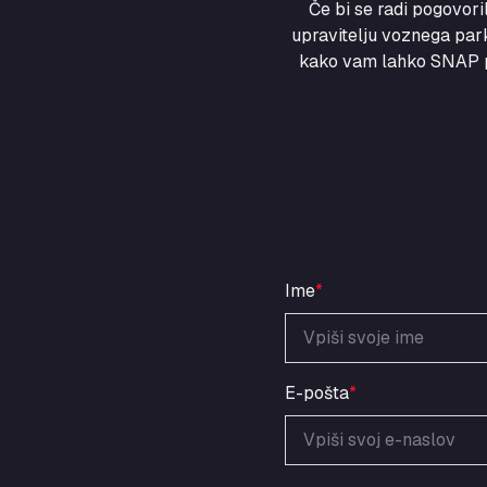
Če bi se radi pogovor
upravitelju voznega park
kako vam lahko SNAP po
Ime
*
E-pošta
*