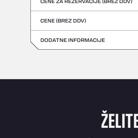
CENE ZA REZERVACIJE (BREZ DDV)
Nevarna vozila/ADR se ne sprejemajo
petek
četrtek
CENE (BREZ DDV)
sobota
petek
nedelja
DODATNE INFORMACIJE
sobota
nedelja
ŽELIT