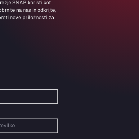
ARAL Autohof Preis
režje SNAP koristi kot
rnite na nas in odkrijte,
Schellweilerstraße 1, 66871
ARAL Tankstelle - XXL
eti nove priložnosti za
Truckwash.de GmbH
Obernburger Str. 127, 63811
Ardleigh South Services
a120 westbound, CO77SL
Area 47 Hermanos Rico
Autovia A4 km 47, 28300
Area de Servicio Agetrans
Autovia del Mediterraneo , 30850
Area Servicio Galp Las Bovedas
Autovia 5 KM 405, 7, 06006
Area Servidiesel S L
Calle Migjorn No 6, 12539
Arluno Truck Village
Via per Turbigo 69, 20004
Asapjobs