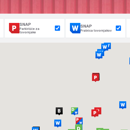
SNAP
SNAP
Parkirišče za
Pralnica tovornjakov
tovornjake