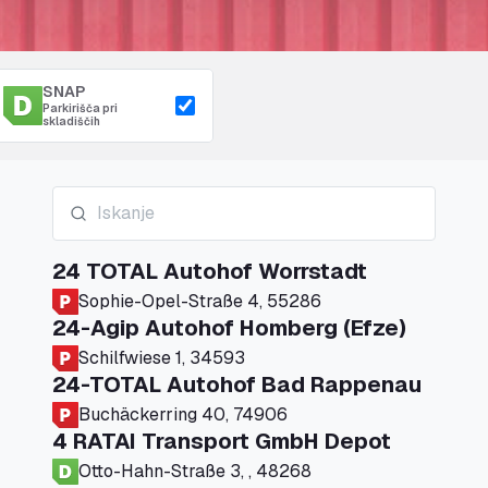
SNAP
Parkirišča pri
skladiščih
24 TOTAL Autohof Worrstadt
Sophie-Opel-Straße 4, 55286
24-Agip Autohof Homberg (Efze)
Schilfwiese 1, 34593
24-TOTAL Autohof Bad Rappenau
Buchäckerring 40, 74906
4 RATAI Transport GmbH Depot
Otto-Hahn-Straße 3, , 48268