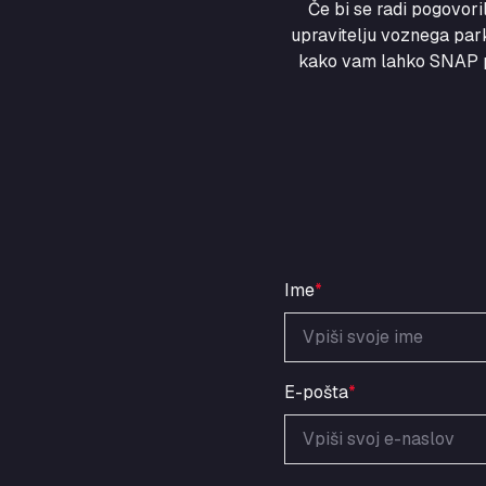
Če bi se radi pogovor
upravitelju voznega park
kako vam lahko SNAP po
Ime
*
E-pošta
*