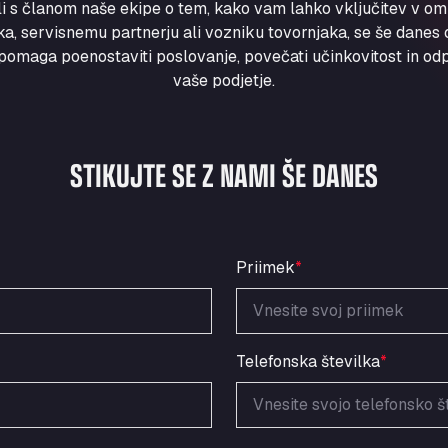
ili s članom naše ekipe o tem, kako vam lahko vključitev v om
a, servisnemu partnerju ali vozniku tovornjaka, se še danes ob
maga poenostaviti poslovanje, povečati učinkovitost in odpr
vaše podjetje.
STIKUJTE SE Z NAMI ŠE DANES
Priimek
*
Telefonska številka
*