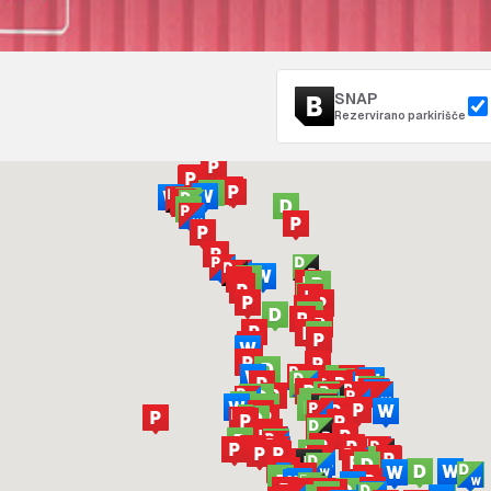
SNAP
Rezervirano parkirišče