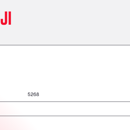
JI
5268