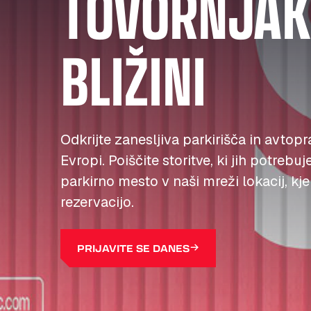
TOVORNJAKE
BLIŽINI
Odkrijte zanesljiva parkirišča in avtopr
Evropi. Poiščite storitve, ki jih potrebuj
parkirno mesto v naši mreži lokacij, kj
rezervacijo.
PRIJAVITE SE DANES