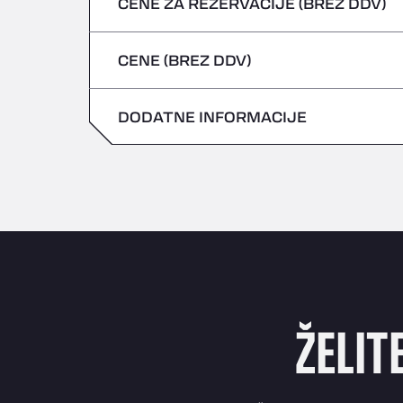
CENE ZA REZERVACIJE (BREZ DDV)
Nevarna vozila/ADR se ne sprejemajo
petek
četrtek
CENE (BREZ DDV)
sobota
petek
nedelja
DODATNE INFORMACIJE
sobota
nedelja
ŽELIT