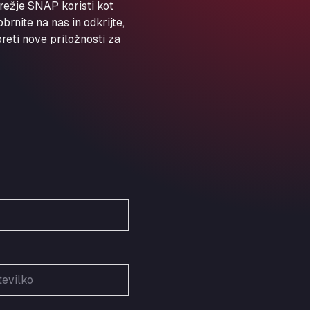
ARAL Autohof Preis
režje SNAP koristi kot
rnite na nas in odkrijte,
Schellweilerstraße 1, 66871
ARAL Tankstelle - XXL
eti nove priložnosti za
Truckwash.de GmbH
Obernburger Str. 127, 63811
Ardleigh South Services
a120 westbound, CO77SL
Area 47 Hermanos Rico
Autovia A4 km 47, 28300
Area de Servicio Agetrans
Autovia del Mediterraneo , 30850
Area Servicio Galp Las Bovedas
Autovia 5 KM 405, 7, 06006
Area Servidiesel S L
Calle Migjorn No 6, 12539
Arluno Truck Village
Via per Turbigo 69, 20004
Asapjobs