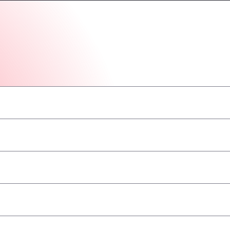
–
–
–
–
–
–
–