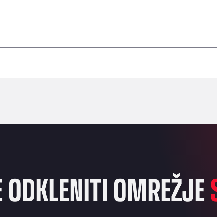
–
–
–
–
–
–
–
E ODKLENITI OMREŽJE