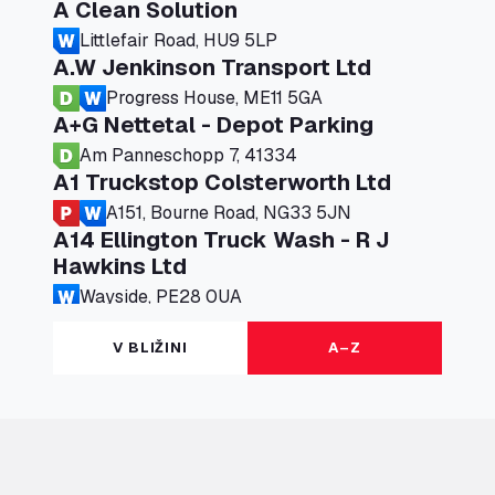
A Clean Solution
Littlefair Road, HU9 5LP
A.W Jenkinson Transport Ltd
Progress House, ME11 5GA
A+G Nettetal - Depot Parking
Am Panneschopp 7, 41334
A1 Truckstop Colsterworth Ltd
A151, Bourne Road, NG33 5JN
A14 Ellington Truck Wash - R J
Hawkins Ltd
Wayside, PE28 0UA
A19 Northbound Services (Exelby)
V BLIŽINI
A–Z
Ingleby Arncliffe, DL6 3JT
A19 Services North (Ron Perry)
A19 Services North, TS27 3HH
A19 Services South (Ron Perry)
A19 Services South, TS27 3HH