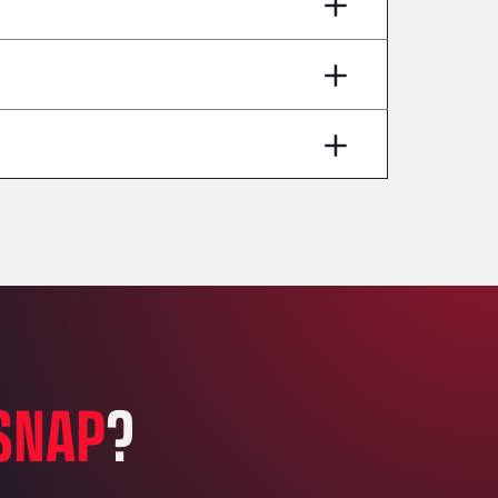
AP7 Salida 2, C/ Bassegoda, 4, 17700
Andamur Pamplona
A-15 Salida Imarcoain, 31119
Andamur San Roman II
Aut A1 Exit 385, 01207
Anglia Motel
Washway Road, PE12 8LT
Anpol Sp. z o.o.
Ul. Torunska 147, 85884
Aqua Ariva GmbH
Marie-Curie-Straße 24, 68219
Aral Autohof Bockel
An der Autobahn 1, 27404
ARAL Autohof Bockenem
SNAP
?
Oppelner Str. 1, 31167
ARAL Autohof Merklingen
Nellinger Str. 24, 89188