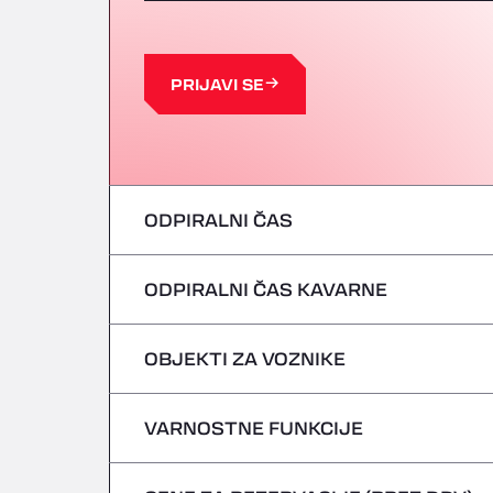
PRIJAVI SE
ODPIRALNI ČAS
ODPIRALNI ČAS KAVARNE
ponedeljek
torek
OBJEKTI ZA VOZNIKE
ponedeljek
sreda
torek
VARNOSTNE FUNKCIJE
Brez hladilnih vozil
četrtek
sreda