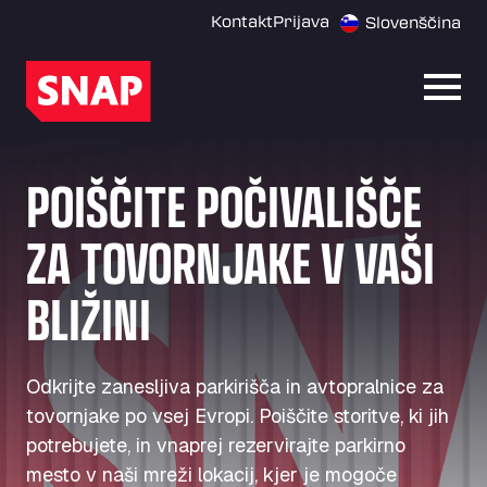
Kontakt
Prijava
Slovenščina
Odpri
POIŠČITE POČIVALIŠČE
ZA TOVORNJAKE V VAŠI
BLIŽINI
Odkrijte zanesljiva parkirišča in avtopralnice za
tovornjake po vsej Evropi. Poiščite storitve, ki jih
potrebujete, in vnaprej rezervirajte parkirno
mesto v naši mreži lokacij, kjer je mogoče