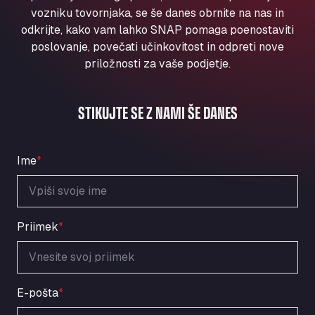
Aqua Ariva GmbH
vozniku tovornjaka, se še danes obrnite na nas in
odkrijte, kako vam lahko SNAP pomaga poenostaviti
Marie-Curie-Straße 24, 68219
Aral Autohof Bockel
poslovanje, povečati učinkovitost in odpreti nove
priložnosti za vaše podjetje.
An der Autobahn 1, 27404
ARAL Autohof Bockenem
Oppelner Str. 1, 31167
STIKUJTE SE Z NAMI ŠE DANES
ARAL Autohof Merklingen
Nellinger Str. 24, 89188
ARAL Autohof Preis
Ime
*
Schellweilerstraße 1, 66871
ARAL Tankstelle - XXL Truckwash.de
GmbH
Priimek
*
Obernburger Str. 127, 63811
Ardleigh South Services
a120 westbound, CO77SL
Area 47 Hermanos Rico
E-pošta
*
Autovia A4 km 47, 28300