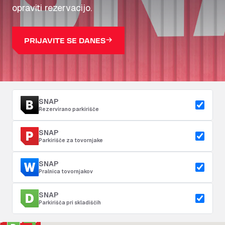
opraviti rezervacijo.
PRIJAVITE SE DANES
SNAP
Rezervirano parkirišče
SNAP
Parkirišče za tovornjake
SNAP
Pralnica tovornjakov
SNAP
Parkirišča pri skladiščih