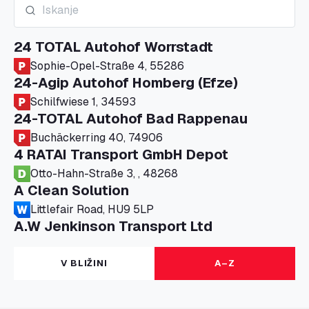
24 TOTAL Autohof Worrstadt
Sophie-Opel-Straße 4, 55286
24-Agip Autohof Homberg (Efze)
Schilfwiese 1, 34593
24-TOTAL Autohof Bad Rappenau
Buchäckerring 40, 74906
4 RATAI Transport GmbH Depot
Otto-Hahn-Straße 3, , 48268
A Clean Solution
Littlefair Road, HU9 5LP
A.W Jenkinson Transport Ltd
Progress House, ME11 5GA
A+G Nettetal - Depot Parking
V BLIŽINI
A–Z
Am Panneschopp 7, 41334
A1 Truckstop Colsterworth Ltd