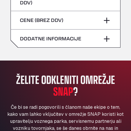
četrtek
–
DDV)
Bühlwiesenweg 15, 72221
sobota
–
All 4 Trucks
petek
–
CENE (BREZ DDV)
Klaverbladstaat 21, 3560
nedelja
–
American Truck Wash
sobota
–
Av. des Etats-Unis 90, 6041
DODATNE INFORMACIJE
nedelja
–
Andamur Guarroman
Aut. A4 Salida 288 Pol. Ind. del Guadiel, 23210
Andamur La Junquera
AP7 Salida 2, C/ Bassegoda, 4, 17700
Andamur Pamplona
ŽELITE ODKLENITI OMREŽJE
A-15 Salida Imarcoain, 31119
SNAP
?
Andamur San Roman II
Aut A1 Exit 385, 01207
Anglia Motel
Če bi se radi pogovorili s članom naše ekipe o tem,
Washway Road, PE12 8LT
kako vam lahko vključitev v omrežje SNAP koristi kot
Anpol Sp. z o.o.
upravitelju voznega parka, servisnemu partnerju ali
vozniku tovornjaka, se še danes obrnite na nas in
Ul. Torunska 147, 85884