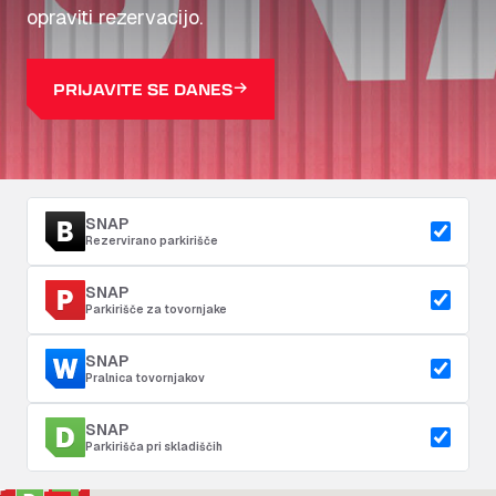
opraviti rezervacijo.
PRIJAVITE SE DANES
SNAP
Rezervirano parkirišče
SNAP
Parkirišče za tovornjake
SNAP
Pralnica tovornjakov
SNAP
Parkirišča pri skladiščih