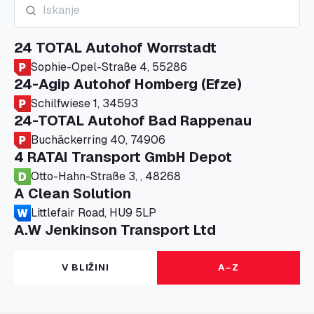
24 TOTAL Autohof Worrstadt
Sophie-Opel-Straße 4, 55286
24-Agip Autohof Homberg (Efze)
Schilfwiese 1, 34593
24-TOTAL Autohof Bad Rappenau
Buchäckerring 40, 74906
4 RATAI Transport GmbH Depot
Otto-Hahn-Straße 3, , 48268
A Clean Solution
Littlefair Road, HU9 5LP
A.W Jenkinson Transport Ltd
Progress House, ME11 5GA
A+G Nettetal - Depot Parking
V BLIŽINI
A–Z
Am Panneschopp 7, 41334
A1 Truckstop Colsterworth Ltd