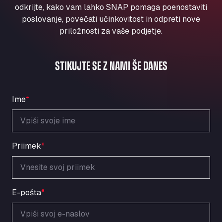
Aqua Ariva GmbH
odkrijte, kako vam lahko SNAP pomaga poenostaviti
poslovanje, povečati učinkovitost in odpreti nove
Marie-Curie-Straße 24, 68219
priložnosti za vaše podjetje.
Aral Autohof Bockel
An der Autobahn 1, 27404
ARAL Autohof Bockenem
STIKUJTE SE Z NAMI ŠE DANES
Oppelner Str. 1, 31167
ARAL Autohof Merklingen
Nellinger Str. 24, 89188
Ime
*
ARAL Autohof Preis
Schellweilerstraße 1, 66871
ARAL Tankstelle - XXL Truckwash.de
Priimek
*
GmbH
Obernburger Str. 127, 63811
Ardleigh South Services
a120 westbound, CO77SL
E-pošta
*
Area 47 Hermanos Rico
Autovia A4 km 47, 28300