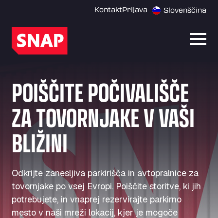
Kontakt
Prijava
Slovenščina
Odpri
POIŠČITE POČIVALIŠČE
ZA TOVORNJAKE V VAŠI
BLIŽINI
Odkrijte zanesljiva parkirišča in avtopralnice za
tovornjake po vsej Evropi. Poiščite storitve, ki jih
potrebujete, in vnaprej rezervirajte parkirno
mesto v naši mreži lokacij, kjer je mogoče