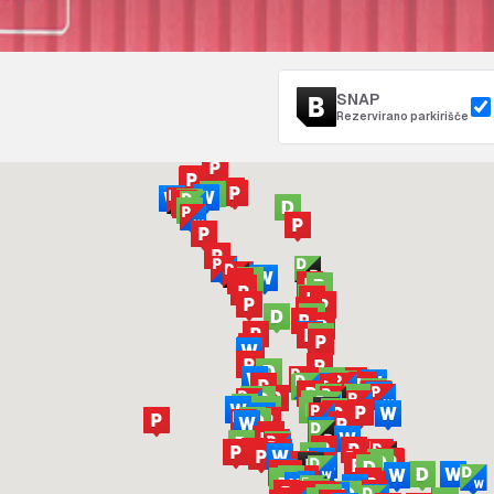
SNAP
Rezervirano parkirišče