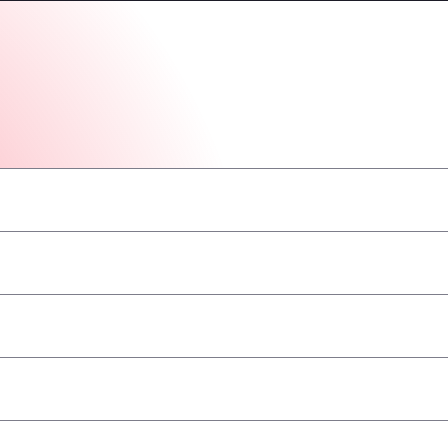
–
–
–
–
–
–
–