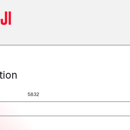
JI
tion
5832