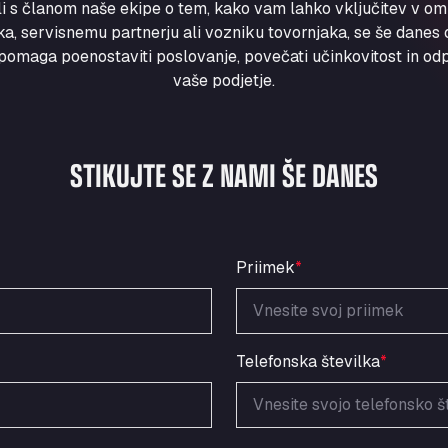
ili s članom naše ekipe o tem, kako vam lahko vključitev v om
a, servisnemu partnerju ali vozniku tovornjaka, se še danes ob
maga poenostaviti poslovanje, povečati učinkovitost in odpr
vaše podjetje.
STIKUJTE SE Z NAMI ŠE DANES
Priimek
*
Telefonska številka
*