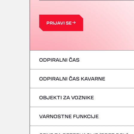
PRIJAVI SE
ODPIRALNI ČAS
ODPIRALNI ČAS KAVARNE
ponedeljek
torek
OBJEKTI ZA VOZNIKE
ponedeljek
sreda
torek
VARNOSTNE FUNKCIJE
Brez hladilnih vozil
četrtek
sreda