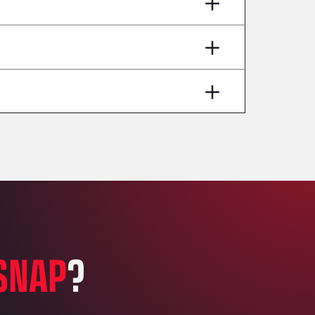
AP7 Salida 2, C/ Bassegoda, 4, 17700
Andamur Pamplona
A-15 Salida Imarcoain, 31119
Andamur San Roman II
Aut A1 Exit 385, 01207
Anglia Motel
Washway Road, PE12 8LT
Anpol Sp. z o.o.
Ul. Torunska 147, 85884
Aqua Ariva GmbH
Marie-Curie-Straße 24, 68219
Aral Autohof Bockel
An der Autobahn 1, 27404
ARAL Autohof Bockenem
SNAP
?
Oppelner Str. 1, 31167
ARAL Autohof Merklingen
Nellinger Str. 24, 89188