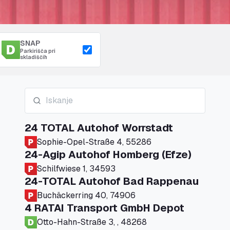
SNAP
Parkirišča pri
skladiščih
24 TOTAL Autohof Worrstadt
Sophie-Opel-Straße 4, 55286
24-Agip Autohof Homberg (Efze)
Schilfwiese 1, 34593
24-TOTAL Autohof Bad Rappenau
Buchäckerring 40, 74906
4 RATAI Transport GmbH Depot
Otto-Hahn-Straße 3, , 48268