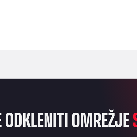
–
–
–
–
–
–
–
E ODKLENITI OMREŽJE