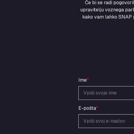
Če bi se radi pogovor
upravitelju voznega park
kako vam lahko SNAP po
Ime
*
E-pošta
*