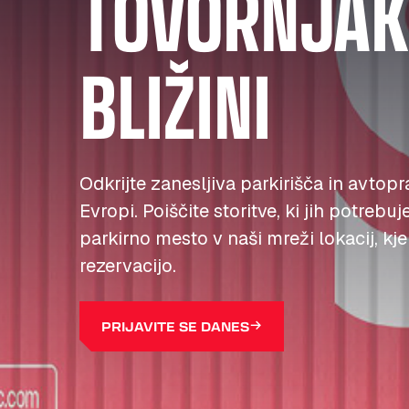
TOVORNJAKE
BLIŽINI
Odkrijte zanesljiva parkirišča in avtopr
Evropi. Poiščite storitve, ki jih potrebuj
parkirno mesto v naši mreži lokacij, kj
rezervacijo.
PRIJAVITE SE DANES