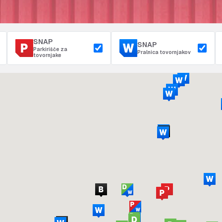
SNAP
SNAP
Parkirišče za
Pralnica tovornjakov
tovornjake