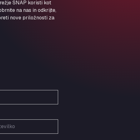
ARAL Autohof Preis
režje SNAP koristi kot
rnite na nas in odkrijte,
Schellweilerstraße 1, 66871
ARAL Tankstelle - XXL
eti nove priložnosti za
Truckwash.de GmbH
Obernburger Str. 127, 63811
Ardleigh South Services
a120 westbound, CO77SL
Area 47 Hermanos Rico
Autovia A4 km 47, 28300
Area de Servicio Agetrans
Autovia del Mediterraneo , 30850
Area Servicio Galp Las Bovedas
Autovia 5 KM 405, 7, 06006
Area Servidiesel S L
Calle Migjorn No 6, 12539
Arluno Truck Village
Via per Turbigo 69, 20004
Asapjobs