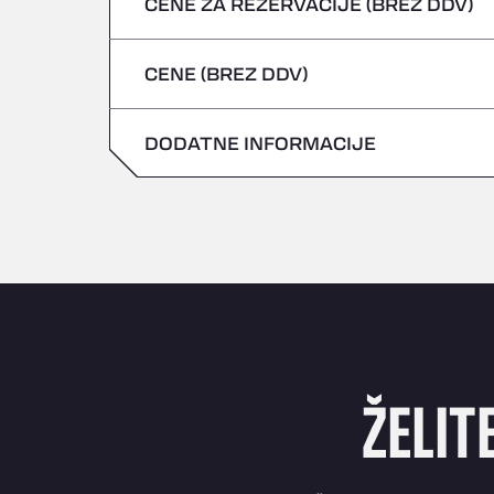
CENE ZA REZERVACIJE (BREZ DDV)
Nevarna vozila/ADR se ne sprejemajo
petek
četrtek
CENE (BREZ DDV)
sobota
petek
nedelja
DODATNE INFORMACIJE
sobota
nedelja
ŽELIT