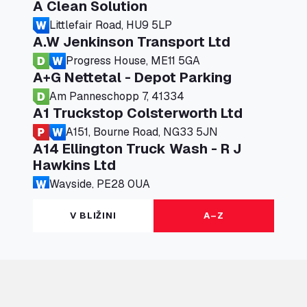
A Clean Solution
Littlefair Road, HU9 5LP
A.W Jenkinson Transport Ltd
Progress House, ME11 5GA
A+G Nettetal - Depot Parking
Am Panneschopp 7, 41334
A1 Truckstop Colsterworth Ltd
A151, Bourne Road, NG33 5JN
A14 Ellington Truck Wash - R J
Hawkins Ltd
Wayside, PE28 0UA
A19 Northbound Services (Exelby)
V BLIŽINI
A–Z
Ingleby Arncliffe, DL6 3JT
A19 Services North (Ron Perry)
A19 Services North, TS27 3HH
A19 Services South (Ron Perry)
A19 Services South, TS27 3HH