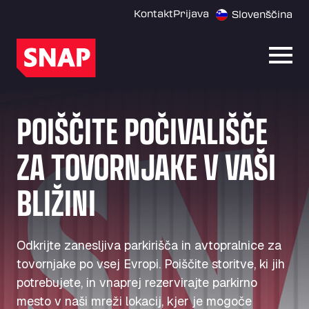
Kontakt
Prijava
Slovenščina
Odpri
POIŠČITE POČIVALIŠČE
ZA TOVORNJAKE V VAŠI
BLIŽINI
Odkrijte zanesljiva parkirišča in avtopralnice za
tovornjake po vsej Evropi. Poiščite storitve, ki jih
potrebujete, in vnaprej rezervirajte parkirno
mesto v naši mreži lokacij, kjer je mogoče