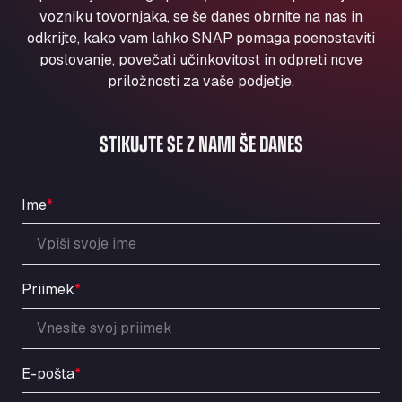
Aqua Ariva GmbH
vozniku tovornjaka, se še danes obrnite na nas in
odkrijte, kako vam lahko SNAP pomaga poenostaviti
Marie-Curie-Straße 24, 68219
Aral Autohof Bockel
poslovanje, povečati učinkovitost in odpreti nove
priložnosti za vaše podjetje.
An der Autobahn 1, 27404
ARAL Autohof Bockenem
Oppelner Str. 1, 31167
STIKUJTE SE Z NAMI ŠE DANES
ARAL Autohof Merklingen
Nellinger Str. 24, 89188
ARAL Autohof Preis
Ime
*
Schellweilerstraße 1, 66871
ARAL Tankstelle - XXL Truckwash.de
GmbH
Priimek
*
Obernburger Str. 127, 63811
Ardleigh South Services
a120 westbound, CO77SL
Area 47 Hermanos Rico
E-pošta
*
Autovia A4 km 47, 28300