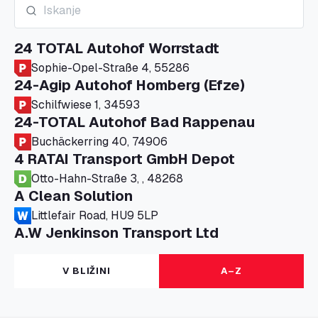
24 TOTAL Autohof Worrstadt
Sophie-Opel-Straße 4, 55286
24-Agip Autohof Homberg (Efze)
Schilfwiese 1, 34593
24-TOTAL Autohof Bad Rappenau
Buchäckerring 40, 74906
4 RATAI Transport GmbH Depot
Otto-Hahn-Straße 3, , 48268
A Clean Solution
Littlefair Road, HU9 5LP
A.W Jenkinson Transport Ltd
Progress House, ME11 5GA
A+G Nettetal - Depot Parking
V BLIŽINI
A–Z
Am Panneschopp 7, 41334
A1 Truckstop Colsterworth Ltd