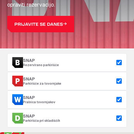
opraviti rezervacijo.
PRIJAVITE SE DANES
SNAP
Rezervirano parkirišče
SNAP
Parkirišče za tovornjake
SNAP
Pralnica tovornjakov
SNAP
Parkirišča pri skladiščih