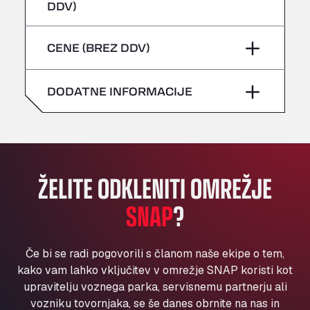
četrtek
–
DDV)
Bühlwiesenweg 15, 72221
sobota
–
All 4 Trucks
petek
–
CENE (BREZ DDV)
Klaverbladstaat 21, 3560
nedelja
–
American Truck Wash
sobota
–
Av. des Etats-Unis 90, 6041
DODATNE INFORMACIJE
nedelja
–
Andamur Guarroman
Aut. A4 Salida 288 Pol. Ind. del Guadiel, 23210
Andamur La Junquera
AP7 Salida 2, C/ Bassegoda, 4, 17700
Andamur Pamplona
ŽELITE ODKLENITI OMREŽJE
A-15 Salida Imarcoain, 31119
SNAP
?
Andamur San Roman II
Aut A1 Exit 385, 01207
Anglia Motel
Če bi se radi pogovorili s članom naše ekipe o tem,
Washway Road, PE12 8LT
kako vam lahko vključitev v omrežje SNAP koristi kot
Anpol Sp. z o.o.
upravitelju voznega parka, servisnemu partnerju ali
vozniku tovornjaka, se še danes obrnite na nas in
Ul. Torunska 147, 85884