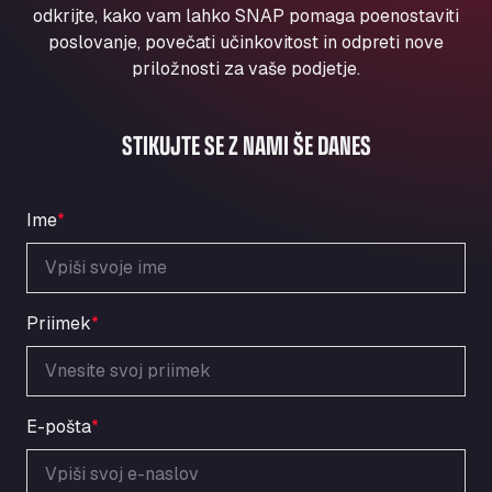
Aqua Ariva GmbH
odkrijte, kako vam lahko SNAP pomaga poenostaviti
poslovanje, povečati učinkovitost in odpreti nove
Marie-Curie-Straße 24, 68219
priložnosti za vaše podjetje.
Aral Autohof Bockel
An der Autobahn 1, 27404
ARAL Autohof Bockenem
STIKUJTE SE Z NAMI ŠE DANES
Oppelner Str. 1, 31167
ARAL Autohof Merklingen
Nellinger Str. 24, 89188
Ime
*
ARAL Autohof Preis
Schellweilerstraße 1, 66871
ARAL Tankstelle - XXL Truckwash.de
Priimek
*
GmbH
Obernburger Str. 127, 63811
Ardleigh South Services
a120 westbound, CO77SL
E-pošta
*
Area 47 Hermanos Rico
Autovia A4 km 47, 28300