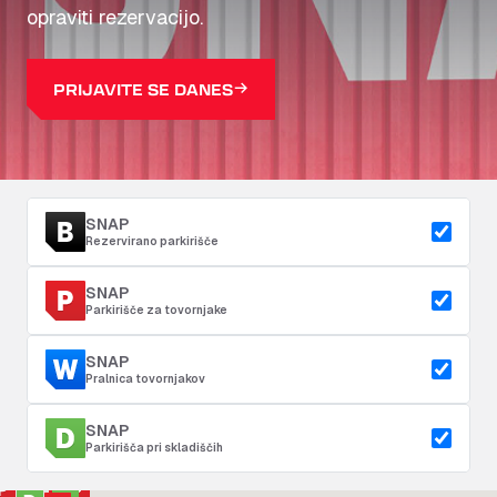
opraviti rezervacijo.
PRIJAVITE SE DANES
SNAP
Rezervirano parkirišče
SNAP
Parkirišče za tovornjake
SNAP
Pralnica tovornjakov
SNAP
Parkirišča pri skladiščih