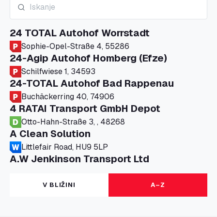
24 TOTAL Autohof Worrstadt
Sophie-Opel-Straße 4, 55286
24-Agip Autohof Homberg (Efze)
Schilfwiese 1, 34593
24-TOTAL Autohof Bad Rappenau
Buchäckerring 40, 74906
4 RATAI Transport GmbH Depot
Otto-Hahn-Straße 3, , 48268
A Clean Solution
Littlefair Road, HU9 5LP
A.W Jenkinson Transport Ltd
Progress House, ME11 5GA
A+G Nettetal - Depot Parking
V BLIŽINI
A–Z
Am Panneschopp 7, 41334
A1 Truckstop Colsterworth Ltd