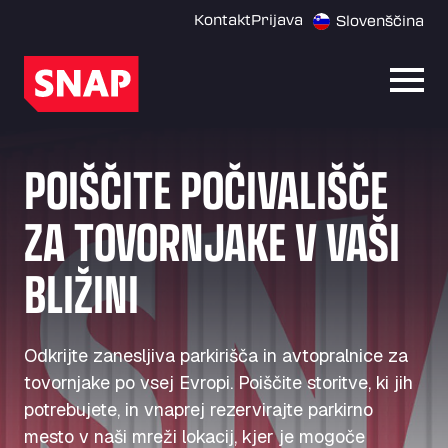
Kontakt
Prijava
Slovenščina
Odpri
POIŠČITE POČIVALIŠČE
ZA TOVORNJAKE V VAŠI
BLIŽINI
Odkrijte zanesljiva parkirišča in avtopralnice za
tovornjake po vsej Evropi. Poiščite storitve, ki jih
potrebujete, in vnaprej rezervirajte parkirno
mesto v naši mreži lokacij, kjer je mogoče