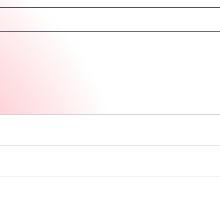
–
–
–
–