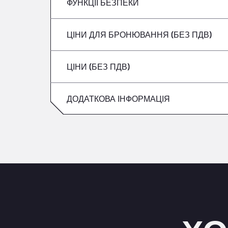
вівторок
ФУНКЦІЇ БЕЗПЕКИ
Без рефрижераторів
четвер
Середа
ЦІНИ ДЛЯ БРОНЮВАННЯ (БЕЗ ПДВ)
Не приймаються транспортні засоби з 
п’ятниця
четвер
ЦІНИ (БЕЗ ПДВ)
Субота
п’ятниця
Неділя
ДОДАТКОВА ІНФОРМАЦІЯ
Субота
Неділя