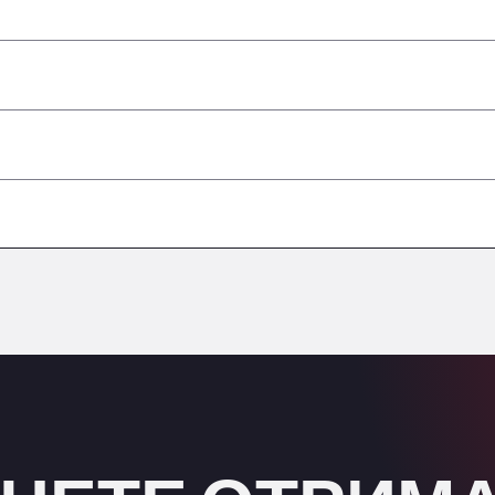
–
–
–
небезпечними вантажами/ADR
–
–
–
–
–
–
–