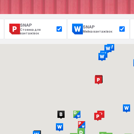
SNAP
SNAP
Стоянка для
Мийка вантажівок
вантажівок