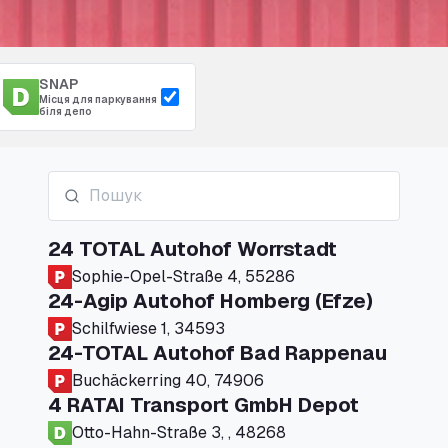
SNAP
Місця для паркування
біля депо
24 TOTAL Autohof Worrstadt
Sophie-Opel-Straße 4, 55286
24-Agip Autohof Homberg (Efze)
Schilfwiese 1, 34593
24-TOTAL Autohof Bad Rappenau
Buchäckerring 40, 74906
4 RATAI Transport GmbH Depot
Otto-Hahn-Straße 3, , 48268