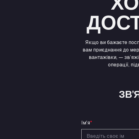
ХО
ДОСТ
Якщо ви бажаєте посп
вам приєднання до мер
вантажівки, — зв’яж
операції, пі
ЗВ’
Ім'я
*