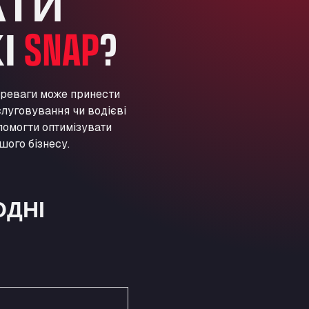
АТИ
ARAL Autohof Preis
Schellweilerstraße 1, 66871
І
SNAP
?
ARAL Tankstelle - XXL
Truckwash.de GmbH
Obernburger Str. 127, 63811
Ardleigh South Services
ереваги може принести
луговування чи водієві
a120 westbound, CO77SL
Area 47 Hermanos Rico
помогти оптимізувати
шого бізнесу.
Autovia A4 km 47, 28300
Area de Servicio Agetrans
Autovia del Mediterraneo , 30850
Area Servicio Galp Las Bovedas
ОДНІ
Autovia 5 KM 405, 7, 06006
Area Servidiesel S L
Calle Migjorn No 6, 12539
Arluno Truck Village
Via per Turbigo 69, 20004
Asapjobs