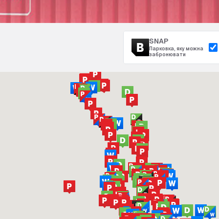
SNAP
Парковка, яку можна
забронювати