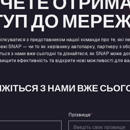
ЧЕТЕ ОТРИМ
УП ДО МЕРЕЖ
ілкуватися з представником нашої команди про те, які п
ежі SNAP — чи то як керівнику автопарку, партнеру з обс
іться з нами вже сьогодні та дізнайтеся, як SNAP може до
двищити ефективність та відкрити нові можливості для ва
ЯЖІТЬСЯ З НАМИ ВЖЕ СЬОГ
Прізвище
*