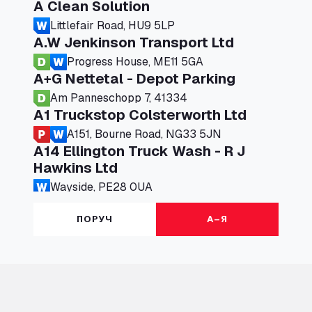
A Clean Solution
Littlefair Road, HU9 5LP
A.W Jenkinson Transport Ltd
Progress House, ME11 5GA
A+G Nettetal - Depot Parking
Am Panneschopp 7, 41334
A1 Truckstop Colsterworth Ltd
A151, Bourne Road, NG33 5JN
A14 Ellington Truck Wash - R J
Hawkins Ltd
Wayside, PE28 0UA
A19 Northbound Services (Exelby)
ПОРУЧ
А–Я
Ingleby Arncliffe, DL6 3JT
A19 Services North (Ron Perry)
A19 Services North, TS27 3HH
A19 Services South (Ron Perry)
A19 Services South, TS27 3HH