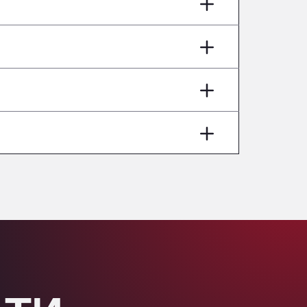
AP7 Salida 2, C/ Bassegoda, 4, 17700
Andamur Pamplona
A-15 Salida Imarcoain, 31119
Andamur San Roman II
Aut A1 Exit 385, 01207
Anglia Motel
Washway Road, PE12 8LT
Anpol Sp. z o.o.
Ul. Torunska 147, 85884
Aqua Ariva GmbH
Marie-Curie-Straße 24, 68219
Aral Autohof Bockel
An der Autobahn 1, 27404
ARAL Autohof Bockenem
Oppelner Str. 1, 31167
ARAL Autohof Merklingen
Nellinger Str. 24, 89188