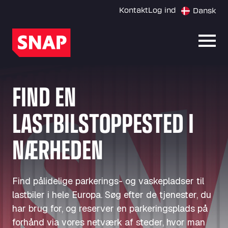
Kontakt
Log ind
Dansk
Åbn 
FIND EN
LASTBILSTOPPESTED I
NÆRHEDEN
Find pålidelige parkerings- og vaskepladser til
lastbiler i hele Europa. Søg efter de tjenester, du
har brug for, og reserver en parkeringsplads på
forhånd via vores netværk af steder, hvor man