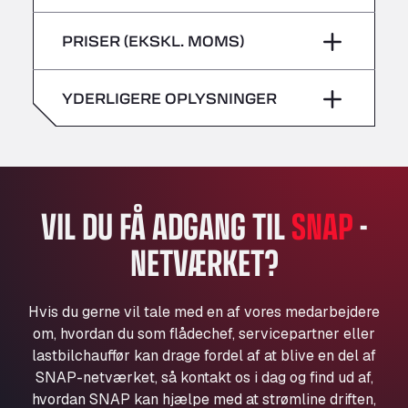
lørdag
–
Bühlwiesenweg 15, 72221
fredag
–
PRISER (EKSKL. MOMS)
All 4 Trucks
søndag
–
lørdag
–
Klaverbladstaat 21, 3560
American Truck Wash
YDERLIGERE OPLYSNINGER
søndag
–
Av. des Etats-Unis 90, 6041
Andamur Guarroman
Aut. A4 Salida 288 Pol. Ind. del Guadiel, 23210
Andamur La Junquera
AP7 Salida 2, C/ Bassegoda, 4, 17700
VIL DU FÅ ADGANG TIL
SNAP
-
Andamur Pamplona
NETVÆRKET?
A-15 Salida Imarcoain, 31119
Andamur San Roman II
Aut A1 Exit 385, 01207
Hvis du gerne vil tale med en af vores medarbejdere
Anglia Motel
om, hvordan du som flådechef, servicepartner eller
Washway Road, PE12 8LT
lastbilchauffør kan drage fordel af at blive en del af
Anpol Sp. z o.o.
SNAP-netværket, så kontakt os i dag og find ud af,
hvordan SNAP kan hjælpe med at strømline driften,
Ul. Torunska 147, 85884