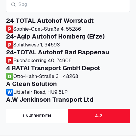
24 TOTAL Autohof Worrstadt
Sophie-Opel-Straße 4, 55286
24-Agip Autohof Homberg (Efze)
Schilfwiese 1, 34593
24-TOTAL Autohof Bad Rappenau
Buchäckerring 40, 74906
4 RATAI Transport GmbH Depot
Otto-Hahn-Straße 3, , 48268
A Clean Solution
Littlefair Road, HU9 5LP
A.W Jenkinson Transport Ltd
Progress House, ME11 5GA
A+G Nettetal - Depot Parking
I NÆRHEDEN
A-Z
Am Panneschopp 7, 41334
A1 Truckstop Colsterworth Ltd