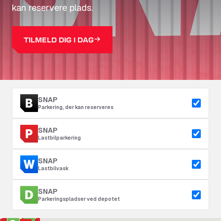
kan reservere plads.
TILMELD DIG I DAG
SNAP
Parkering, der kan reserveres
SNAP
Lastbilparkering
SNAP
Lastbilvask
SNAP
Parkeringspladser ved depotet