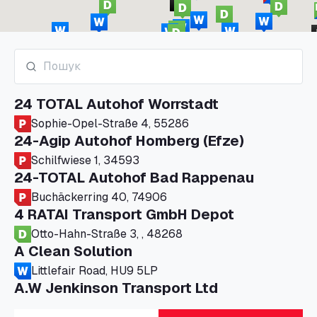
24 TOTAL Autohof Worrstadt
Sophie-Opel-Straße 4, 55286
24-Agip Autohof Homberg (Efze)
Schilfwiese 1, 34593
24-TOTAL Autohof Bad Rappenau
Buchäckerring 40, 74906
4 RATAI Transport GmbH Depot
Otto-Hahn-Straße 3, , 48268
A Clean Solution
Littlefair Road, HU9 5LP
A.W Jenkinson Transport Ltd
Progress House, ME11 5GA