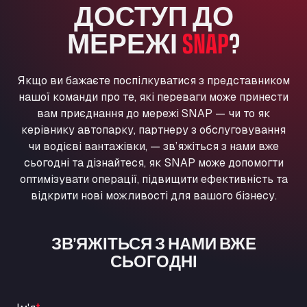
ДОСТУП ДО
Washway Road, PE12 8LT
Anpol Sp. z o.o.
МЕРЕЖІ
SNAP
?
Ul. Torunska 147, 85884
Aqua Ariva GmbH
Якщо ви бажаєте поспілкуватися з представником
Marie-Curie-Straße 24, 68219
нашої команди про те, які переваги може принести
Aral Autohof Bockel
вам приєднання до мережі SNAP — чи то як
An der Autobahn 1, 27404
керівнику автопарку, партнеру з обслуговування
ARAL Autohof Bockenem
чи водієві вантажівки, — зв’яжіться з нами вже
Oppelner Str. 1, 31167
сьогодні та дізнайтеся, як SNAP може допомогти
ARAL Autohof Merklingen
оптимізувати операції, підвищити ефективність та
Nellinger Str. 24, 89188
відкрити нові можливості для вашого бізнесу.
ARAL Autohof Preis
Schellweilerstraße 1, 66871
ЗВ’ЯЖІТЬСЯ З НАМИ ВЖЕ
ARAL Tankstelle - XXL Truckwash.de
СЬОГОДНІ
GmbH
Obernburger Str. 127, 63811
Ardleigh South Services