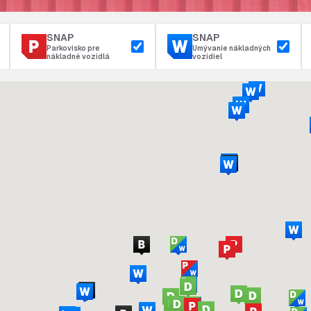
SNAP
SNAP
Parkovisko pre
Umývanie nákladných
nákladné vozidlá
vozidiel