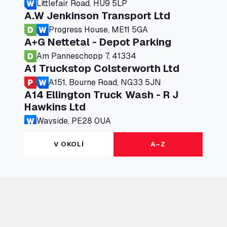
Littlefair Road, HU9 5LP
A.W Jenkinson Transport Ltd
Progress House, ME11 5GA
A+G Nettetal - Depot Parking
Am Panneschopp 7, 41334
A1 Truckstop Colsterworth Ltd
A151, Bourne Road, NG33 5JN
A14 Ellington Truck Wash - R J
Hawkins Ltd
Wayside, PE28 0UA
A19 Northbound Services (Exelby)
V OKOLÍ
A–Z
Ingleby Arncliffe, DL6 3JT
A19 Services North (Ron Perry)
A19 Services North, TS27 3HH
A19 Services South (Ron Perry)
A19 Services South, TS27 3HH
A19 Southbound Services (Exelby)
Ingleby Arncliffe, DL6 3LG