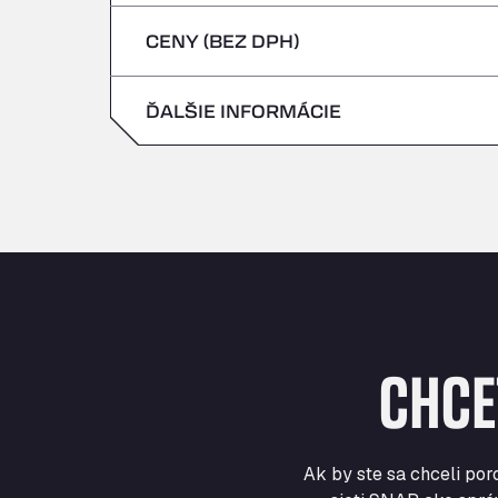
štvrtok
CENY (BEZ DPH)
sobota
piatok
nedeľa
ĎALŠIE INFORMÁCIE
sobota
nedeľa
CHCE
Ak by ste sa chceli por