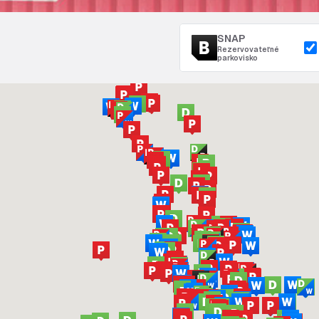
SNAP
Rezervovateľné
parkovisko