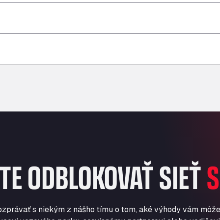
–
–
–
–
–
–
TE ODBLOKOVAŤ SIEŤ
S
ozprávať s niekým z nášho tímu o tom, aké výhody vám môže 