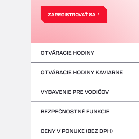
ZAREGISTROVAŤ SA
OTVÁRACIE HODINY
OTVÁRACIE HODINY KAVIARNE
Pondelok
utorok
VYBAVENIE PRE VODIČOV
Pondelok
streda
utorok
BEZPEČNOSTNÉ FUNKCIE
Žiadne chladiace vozidlá
štvrtok
streda
CENY V PONUKE (BEZ DPH)
Nebezpečné vozidlá/ADR sa neprijímajú
piatok