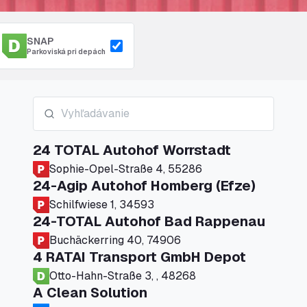
SNAP
Parkoviská pri depách
24 TOTAL Autohof Worrstadt
Sophie-Opel-Straße 4, 55286
24-Agip Autohof Homberg (Efze)
Schilfwiese 1, 34593
24-TOTAL Autohof Bad Rappenau
Buchäckerring 40, 74906
4 RATAI Transport GmbH Depot
Otto-Hahn-Straße 3, , 48268
A Clean Solution