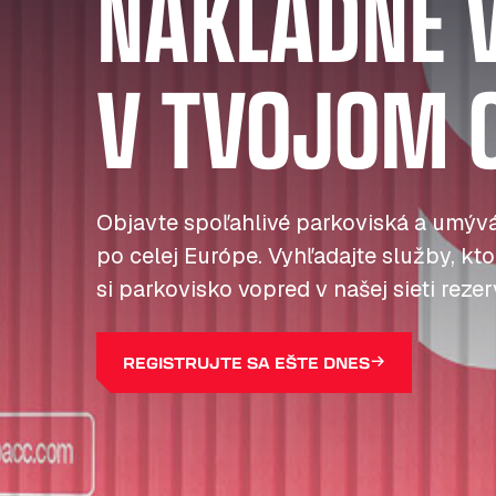
NÁKLADNÉ 
V TVOJOM 
Objavte spoľahlivé parkoviská a umývá
po celej Európe. Vyhľadajte služby, kto
si parkovisko vopred v našej sieti reze
REGISTRUJTE SA EŠTE DNES