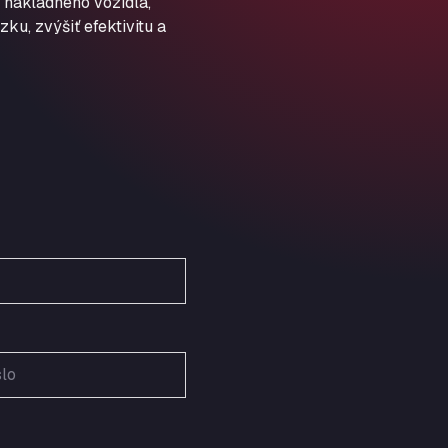
 nákladného vozidla,
Schellweilerstraße 1, 66871
ARAL Tankstelle - XXL
ku, zvýšiť efektivitu a
Truckwash.de GmbH
Obernburger Str. 127, 63811
Ardleigh South Services
a120 westbound, CO77SL
Area 47 Hermanos Rico
Autovia A4 km 47, 28300
Area de Servicio Agetrans
Autovia del Mediterraneo , 30850
Area Servicio Galp Las Bovedas
Autovia 5 KM 405, 7, 06006
Area Servidiesel S L
Calle Migjorn No 6, 12539
Arluno Truck Village
Via per Turbigo 69, 20004
Asapjobs
Objazdowa 35, 99-300