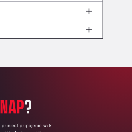
Andamur Pamplona
A-15 Salida Imarcoain, 31119
Andamur San Roman II
Aut A1 Exit 385, 01207
Anglia Motel
Washway Road, PE12 8LT
Anpol Sp. z o.o.
Ul. Torunska 147, 85884
Aqua Ariva GmbH
Marie-Curie-Straße 24, 68219
Aral Autohof Bockel
An der Autobahn 1, 27404
ARAL Autohof Bockenem
NAP
?
Oppelner Str. 1, 31167
ARAL Autohof Merklingen
Nellinger Str. 24, 89188
ARAL Autohof Preis
priniesť pripojenie sa k