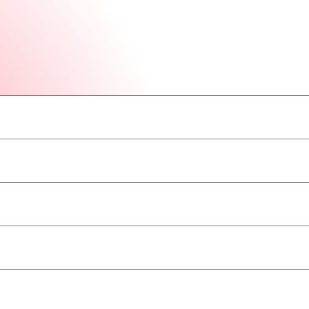
–
–
–
–
–
–
–
–