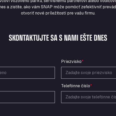
vcovi vozového parku, servisnému partnerovi alebo vodičovi
nes a zistite, ako vám SNAP môže pomôcť zefektívniť prevádz
otvoriť nové príležitosti pre vašu firmu.
SKONTAKTUJTE SA S NAMI EŠTE DNES
Priezvisko
*
Telefónne číslo
*