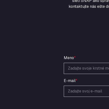
sieti SNAP ako sprá
kontaktujte nás ešte d
Meno
*
E-mail
*