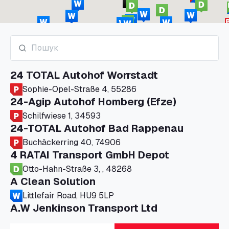
24 TOTAL Autohof Worrstadt
Sophie-Opel-Straße 4, 55286
24-Agip Autohof Homberg (Efze)
Schilfwiese 1, 34593
24-TOTAL Autohof Bad Rappenau
Buchäckerring 40, 74906
4 RATAI Transport GmbH Depot
Otto-Hahn-Straße 3, , 48268
A Clean Solution
Littlefair Road, HU9 5LP
A.W Jenkinson Transport Ltd
Progress House, ME11 5GA