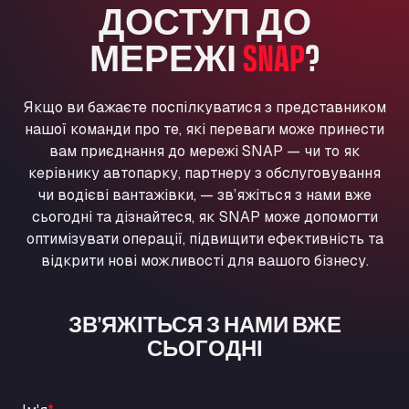
ДОСТУП ДО
Washway Road, PE12 8LT
Anpol Sp. z o.o.
МЕРЕЖІ
SNAP
?
Ul. Torunska 147, 85884
Aqua Ariva GmbH
Якщо ви бажаєте поспілкуватися з представником
Marie-Curie-Straße 24, 68219
нашої команди про те, які переваги може принести
Aral Autohof Bockel
вам приєднання до мережі SNAP — чи то як
An der Autobahn 1, 27404
керівнику автопарку, партнеру з обслуговування
ARAL Autohof Bockenem
чи водієві вантажівки, — зв’яжіться з нами вже
Oppelner Str. 1, 31167
сьогодні та дізнайтеся, як SNAP може допомогти
ARAL Autohof Merklingen
оптимізувати операції, підвищити ефективність та
Nellinger Str. 24, 89188
відкрити нові можливості для вашого бізнесу.
ARAL Autohof Preis
Schellweilerstraße 1, 66871
ЗВ’ЯЖІТЬСЯ З НАМИ ВЖЕ
ARAL Tankstelle - XXL Truckwash.de
СЬОГОДНІ
GmbH
Obernburger Str. 127, 63811
Ardleigh South Services