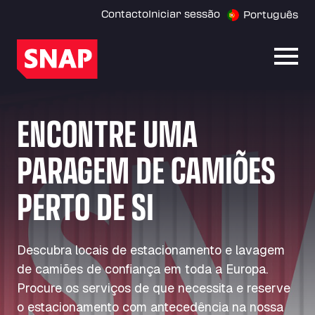
Contacto
Iniciar sessão
Português
Abrir
ENCONTRE UMA
PARAGEM DE CAMIÕES
PERTO DE SI
Descubra locais de estacionamento e lavagem
de camiões de confiança em toda a Europa.
Procure os serviços de que necessita e reserve
o estacionamento com antecedência na nossa