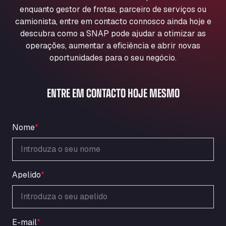
Aqua Ariva GmbH
enquanto gestor de frotas, parceiro de serviços ou
camionista, entre em contacto connosco ainda hoje e
Marie-Curie-Straße 24, 68219
Aral Autohof Bockel
descubra como a SNAP pode ajudar a otimizar as
operações, aumentar a eficiência e abrir novas
An der Autobahn 1, 27404
oportunidades para o seu negócio.
ARAL Autohof Bockenem
Oppelner Str. 1, 31167
ARAL Autohof Merklingen
ENTRE EM CONTACTO HOJE MESMO
Nellinger Str. 24, 89188
ARAL Autohof Preis
Schellweilerstraße 1, 66871
Nome
*
ARAL Tankstelle - XXL Truckwash.de
GmbH
Obernburger Str. 127, 63811
Apelido
*
Ardleigh South Services
a120 westbound, CO77SL
Area 47 Hermanos Rico
Autovia A4 km 47, 28300
E-mail
*