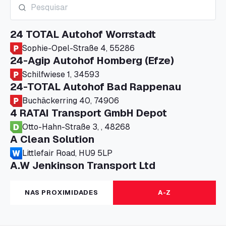
24 TOTAL Autohof Worrstadt
Sophie-Opel-Straße 4, 55286
24-Agip Autohof Homberg (Efze)
Schilfwiese 1, 34593
24-TOTAL Autohof Bad Rappenau
Buchäckerring 40, 74906
4 RATAI Transport GmbH Depot
Otto-Hahn-Straße 3, , 48268
A Clean Solution
Littlefair Road, HU9 5LP
A.W Jenkinson Transport Ltd
Progress House, ME11 5GA
A+G Nettetal - Depot Parking
NAS PROXIMIDADES
A-Z
Am Panneschopp 7, 41334
A1 Truckstop Colsterworth Ltd