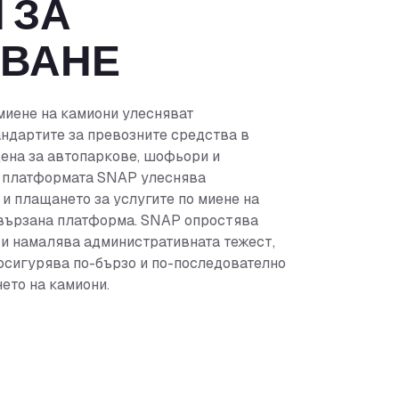
 ЗА
РВАНЕ
миене на камиони улесняват
ндартите за превозните средства в
ена за автопаркове, шофьори и
, платформата SNAP улеснява
 и плащането за услугите по миене на
свързана платформа. SNAP опростява
и намалява административната тежест,
осигурява по-бързо и по-последователно
ето на камиони.