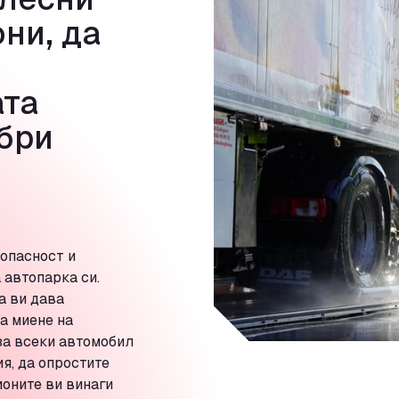
ни, да
ата
обри
зопасност и
автопарка си.
а ви дава
а миене на
за всеки автомобил
я, да опростите
ионите ви винаги