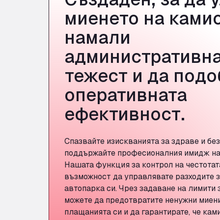
миенето на камио
намали
административн
тежест и да под
оперативната
ефективност.
Спазвайте изискванията за здраве и бе
поддържайте професионалния имидж на 
Нашата функция за контрол на честотат
възможност да управлявате разходите з
автопарка си. Чрез задаване на лимити 
можете да предотвратите ненужни миени
плащанията си и да гарантирате, че кам