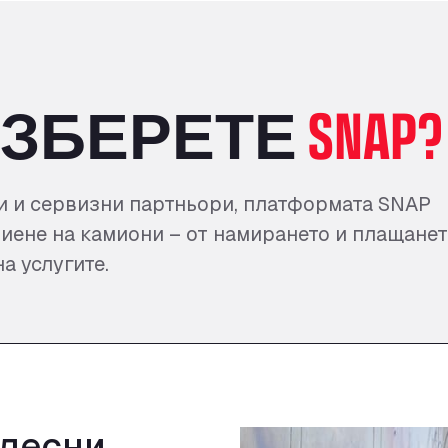
ИЗБЕРЕТЕ
SNAP?
и и сервизни партньори, платформата SNAP
миене на камиони – от намирането и плащане
а услугите.
улесни