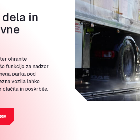
dela in
ivne
ter ohranite
šo funkcijo za nadzor
znega parka pod
ezna vozila lahko
plačila in poskrbite,
 SE