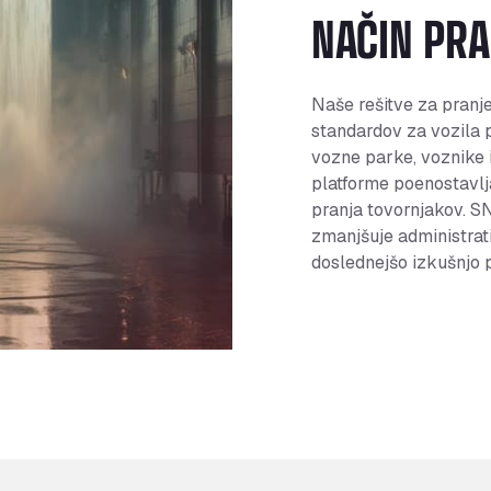
NAČIN PR
Naše rešitve za pranj
standardov za vozila 
vozne parke, voznike 
platforme poenostavlja
pranja tovornjakov. S
zmanjšuje administrati
doslednejšo izkušnjo 