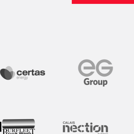
plačil SNAP omogoča
lačilo storitev pranja,
 čakanje in več časa
 SE
 SE