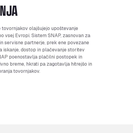
ANJA
e tovornjakov olajšujejo upoštevanje
po vsej Evropi. Sistem SNAP, zasnovan za
in servisne partnerje, prek ene povezane
 iskanje, dostop in plačevanje storitev
NAP poenostavlja plačilni postopek in
vno breme, hkrati pa zagotavlja hitrejšo in
pranja tovornjakov.