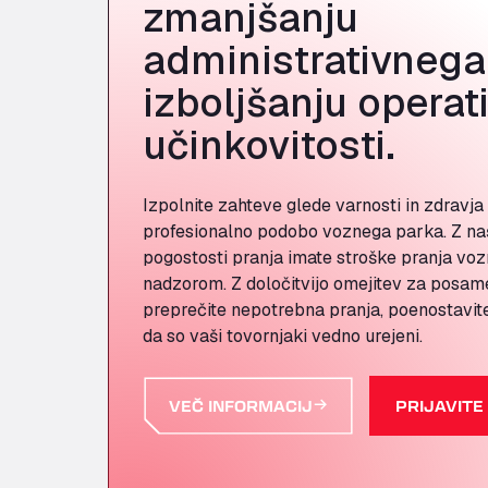
zmanjšanju
administrativnega 
izboljšanju operat
učinkovitosti.
Izpolnite zahteve glede varnosti in zdravja 
profesionalno podobo voznega parka. Z na
pogostosti pranja imate stroške pranja vo
nadzorom. Z določitvijo omejitev za posam
preprečite nepotrebna pranja, poenostavite 
da so vaši tovornjaki vedno urejeni.
VEČ INFORMACIJ
PRIJAVITE