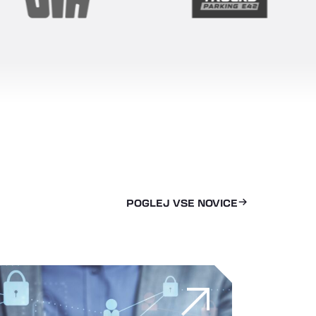
POGLEJ VSE NOVICE
i obnovi njihovih življenj s pomočjo logistike
 vozni park v nevarnosti? Varnost na prvem mestu v tehnol