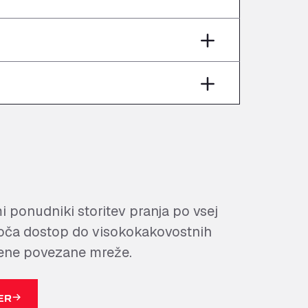
 ponudniki storitev pranja po vsej
oča dostop do visokokakovostnih
k ene povezane mreže.
ER