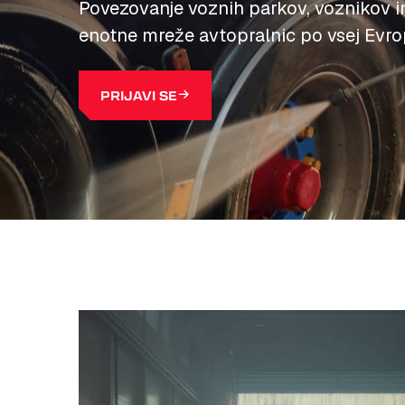
Povezovanje voznih parkov, voznikov in
enotne mreže avtopralnic po vsej Evrop
PRIJAVI SE