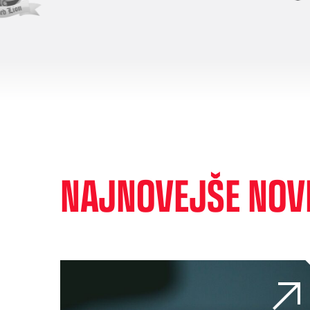
NAJNOVEJŠE NOV
Kako pregled nad vozilnim parkom v realnem čas