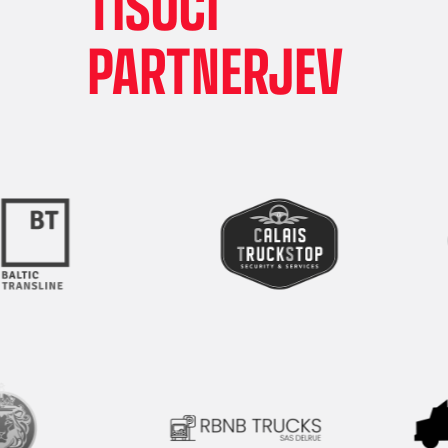
TISOČI
registrskih tablic in pametnih digitalnih 
vodilnem evropskem omrežju mobilnosti.
hitrejše in enostavnejše iskanje, dostop in p
PARTNERJEV
kar vam pomaga, da porabite manj časa za
na cesti.
VEČ INFORMACIJ
PRIJAVITE
VEČ INFORMACIJ
PRIJAVITE