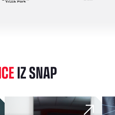
ICE
IZ SNAP
u ščiti pred krajo in nepooblaščeno uporabo
Od težav do moči: Kako Darren Wright pomaga veteranom pr
Je vaš