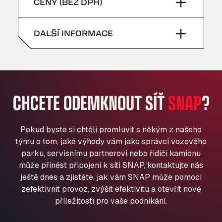
pátek
–
CENY (BEZ DPH)
All 4 Trucks
neděle
–
Klaverbladstaat 21, 3560
sobota
–
DALŠÍ INFORMACE
American Truck Wash
Av. des Etats-Unis 90, 6041
neděle
–
Andamur Guarroman
Aut. A4 Salida 288 Pol. Ind. del Guadiel, 23210
Andamur La Junquera
CHCETE ODEMKNOUT SÍŤ
SNAP
?
AP7 Salida 2, C/ Bassegoda, 4, 17700
Andamur Pamplona
A-15 Salida Imarcoain, 31119
Pokud byste si chtěli promluvit s někým z našeho
Andamur San Roman II
týmu o tom, jaké výhody vám jako správci vozového
Aut A1 Exit 385, 01207
parku, servisnímu partnerovi nebo řidiči kamionu
Anglia Motel
může přinést připojení k síti SNAP, kontaktujte nás
ještě dnes a zjistěte, jak vám SNAP může pomoci
Washway Road, PE12 8LT
zefektivnit provoz, zvýšit efektivitu a otevřít nové
Anpol Sp. z o.o.
příležitosti pro vaše podnikání.
Ul. Torunska 147, 85884
Aqua Ariva GmbH