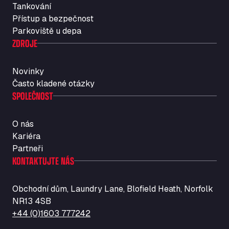
Tankování
Str. Vigentina, 205 km 5+380, 27010
Přístup a bezpečnost
Autotransit Amann
Parkoviště u depa
Auf dem Dreisch 8, 34346
ZDROJE
Avin Kominis
Vasilikos Intersection E90, 46 100
Novinky
AW Jenkinson Runcorn Truck Parking
Často kladené otázky
Ashville Way, WA7 3EZ
SPOLEČNOST
AWJ Penrith Truckstop
M6 J40, Penrith Industrial Estate, CA11 9EH
O nás
Backline Logistics Limited
Kariéra
Hill Barton Business park, EX5 1DR
Partneři
Ballestas Flores
KONTAKTUJTE NÁS
Ctra C 157 , 37009
Ballinluig Services
Obchodní dům, Laundry Lane, Blofield Heath, Norfolk
Ballinluig, PH9 0LG
NR13 4SB
Bapaume Truck House A1
+44 (0)1603 777242
ZI de la Vallée du Bois EST, 62450