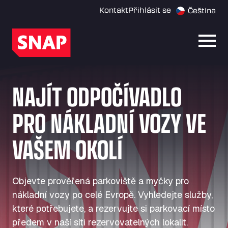
Kontakt
Přihlásit se
Čeština
Otevř
NAJÍT ODPOČÍVADLO
PRO NÁKLADNÍ VOZY VE
VAŠEM OKOLÍ
Objevte prověřená parkoviště a myčky pro
nákladní vozy po celé Evropě. Vyhledejte služby,
které potřebujete, a rezervujte si parkovací místo
předem v naší síti rezervovatelných lokalit.