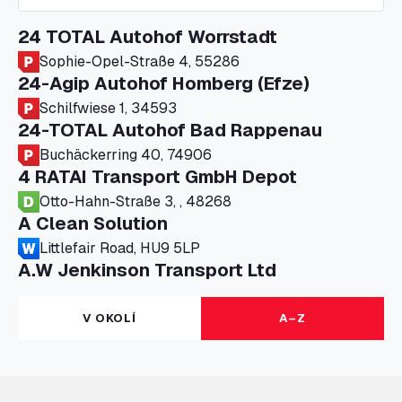
24 TOTAL Autohof Worrstadt
Sophie-Opel-Straße 4, 55286
24-Agip Autohof Homberg (Efze)
Schilfwiese 1, 34593
24-TOTAL Autohof Bad Rappenau
Buchäckerring 40, 74906
4 RATAI Transport GmbH Depot
Otto-Hahn-Straße 3, , 48268
A Clean Solution
Littlefair Road, HU9 5LP
A.W Jenkinson Transport Ltd
Progress House, ME11 5GA
A+G Nettetal - Depot Parking
V OKOLÍ
A–Z
Am Panneschopp 7, 41334
A1 Truckstop Colsterworth Ltd
A151, Bourne Road, NG33 5JN