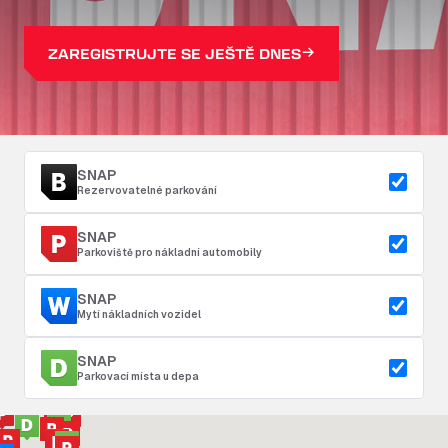
ZAREGISTRUJTE SE JEŠTĚ DNES
SNAP
Rezervovatelné parkování
SNAP
Parkoviště pro nákladní automobily
SNAP
Mytí nákladních vozidel
SNAP
Parkovací místa u depa