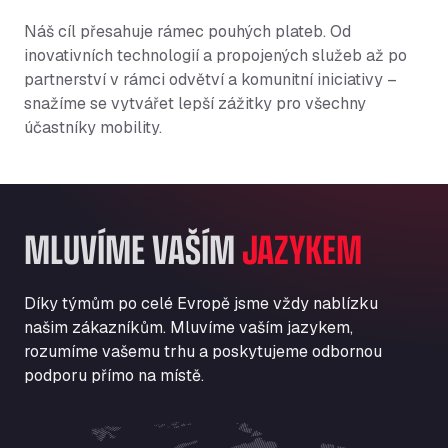
Náš cíl přesahuje rámec pouhých plateb. Od
inovativních technologií a propojených služeb až po
partnerství v rámci odvětví a komunitní iniciativy –
snažíme se vytvářet lepší zážitky pro všechny
účastníky mobility.
MLUVÍME VAŠÍM
JAZYKEM
Díky týmům po celé Evropě jsme vždy nablízku
našim zákazníkům. Mluvíme vaším jazykem,
rozumíme vašemu trhu a poskytujeme odbornou
podporu přímo na místě.