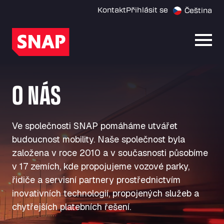
Kontakt
Přihlásit se
Čeština
Otevř
O NÁS
Ve společnosti SNAP pomáháme utvářet
budoucnost mobility. Naše společnost byla
založena v roce 2010 a v současnosti působíme
v 17 zemích, kde propojujeme vozové parky,
řidiče a servisní partnery prostřednictvím
inovativních technologií, propojených služeb a
chytřejších platebních řešení.