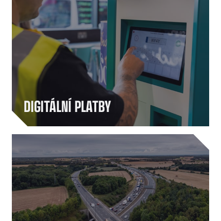
Naše řešení pro digitální platby zjednodušují
způsob úhrady dopravních služeb. Každých 11
sekund někdo někde v Evropě využije službu
SNAP k zaplacení parkování, mytí vozu nebo
jiných nezbytných služeb souvisejících s
mobilitou.
DIGITÁLNÍ PLATBY
SNAP propojuje vozové parky, řidiče a servisní
partnery se službami, které potřebují. Od
parkování a mytí až po další klíčové služby –
vše je k dispozici na jedné platformě, což
pomáhá zjednodušit každodenní provoz.