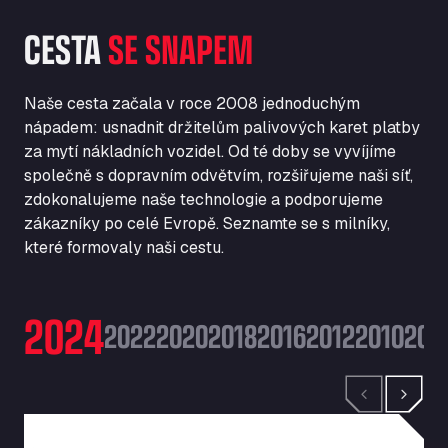
CESTA
SE SNAPEM
Naše cesta začala v roce 2008 jednoduchým
nápadem: usnadnit držitelům palivových karet platby
za mytí nákladních vozidel. Od té doby se vyvíjíme
společně s dopravním odvětvím, rozšiřujeme naši síť,
zdokonalujeme naše technologie a podporujeme
zákazníky po celé Evropě. Seznamte se s milníky,
které formovaly naši cestu.
2024
2022
2020
2018
2016
2012
2010
200