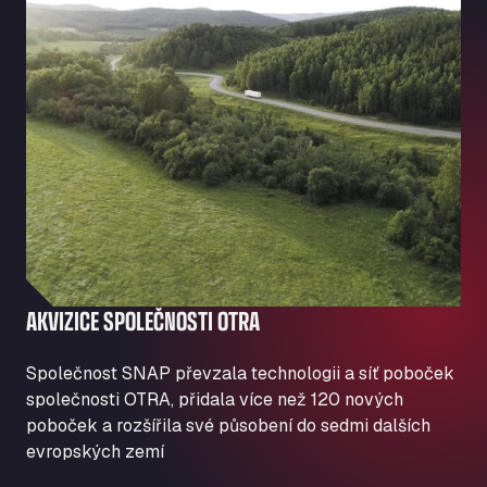
AKVIZICE SPOLEČNOSTI OTRA
Společnost SNAP převzala technologii a síť poboček
společnosti OTRA, přidala více než 120 nových
poboček a rozšířila své působení do sedmi dalších
evropských zemí
VSTUP DO ŠPANĚLSKA A POLSKA
NĚMECKÁ EXPANZE
CERTAS ENERGY
PŘÍSTUP A BEZPEČNOST
PARKOVÁNÍ U DEPOTU
SNAP
ZPRACOVÁNÍ PLATEBNÍCH KARET ETP