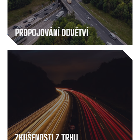
PROPOJOVÁNÍ ODVĚTVÍ
Společnost SNAP, založená v roce 2010, je
nejdéle působícím poskytovatelem platebních
řešení v oblasti mobility v Evropě. Od rozšíření
našich služeb po celé Evropě v roce 2018 jsme
vybudovali největší síť vozových parků v oboru
a poskytujeme podporu tisícům zákazníků po
celém kontinentu.
ZKUŠENOSTI Z TRHU