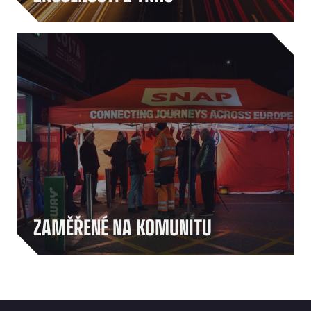
Zavázali jsme se podporovat lidi, kteří stojí za
dopravním odvětvím. Tím, že navazujeme
smysluplné rozhovory, zasazujeme se o blaho
řidičů a dáváme prostor lidem, kteří udržují toto
odvětví v chodu, pomáháme budovat silnější a
propojenější komunitu.
ZAMĚŘENÉ NA KOMUNITU