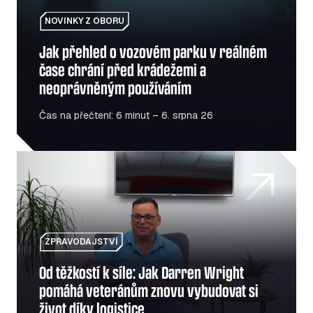
NOVINKY Z OBORU
Jak přehled o vozovém parku v reálném
čase chrání před krádežemi a
neoprávněným používáním
Čas na přečtení: 6 minut – 6. srpna 26
Od těžkostí k síle: Jak Darren Wright pomáhá veteránům 
ZPRAVODAJSTVÍ
Od těžkostí k síle: Jak Darren Wright
pomáhá veteránům znovu vybudovat si
život díky logistice