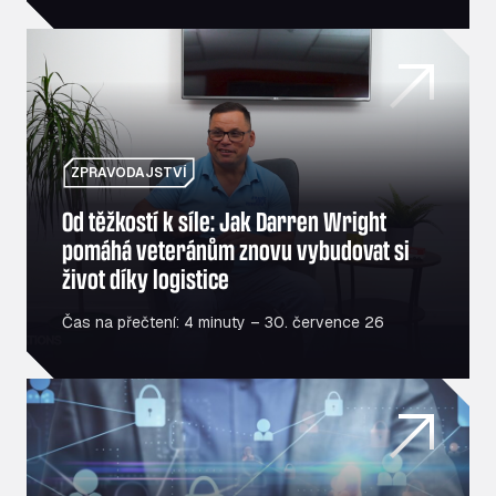
Od těžkostí k síle: Jak Darren Wright pomáhá veteránům 
ZPRAVODAJSTVÍ
Od těžkostí k síle: Jak Darren Wright
pomáhá veteránům znovu vybudovat si
život díky logistice
Čas na přečtení: 4 minuty – 30. července 26
Je váš vozový park terčem útoků? Bezpečnost na první