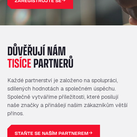
ZAREGISTRUJTE SE
DŮVĚŘUJÍ NÁM
TISÍCE
PARTNERŮ
Každé partnerství je založeno na spolupráci,
sdílených hodnotách a společném úspěchu.
Společně vytváříme příležitosti, které posilují
naše značky a přinášejí našim zákazníkům větší
přínos.
STAŇTE SE NAŠÍM PARTNEREM