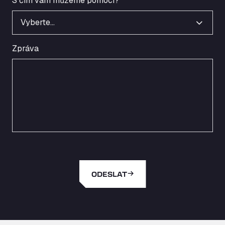
S čím vám můžeme pomoci?
*
Vyberte…
Zpráva
ODESLAT