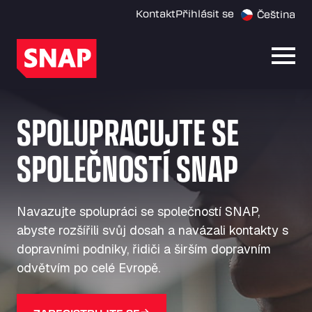
Kontakt
Přihlásit se
Čeština
Otevř
SPOLUPRACUJTE SE
SPOLEČNOSTÍ SNAP
Navazujte spolupráci se společností SNAP,
abyste rozšířili svůj dosah a navázali kontakty s
dopravními podniky, řidiči a širším dopravním
odvětvím po celé Evropě.