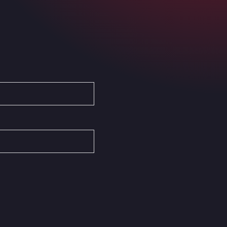
Ardleigh South Services
a120 westbound, CO77SL
Area 47 Hermanos Rico
Autovia A4 km 47, 28300
Area de Servicio Agetrans
Autovia del Mediterraneo , 30850
Area Servicio Galp Las Bovedas
Autovia 5 KM 405, 7, 06006
Area Servidiesel S L
Calle Migjorn No 6, 12539
Arluno Truck Village
Via per Turbigo 69, 20004
Asapjobs
Objazdowa 35, 99-300
Ashford International Truck Stop
Unit 14 Waterbrook Park, TN24 0FL
Ashford International Truck Wash -
R J Hawkins Ltd