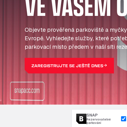
VE VAŠEM O
Objevte prověřená parkoviště a myčky
Evropě. Vyhledejte služby, které potřebu
parkovací místo předem v naší síti reze
ZAREGISTRUJTE SE JEŠTĚ DNES
SNAP
Rezervovatelné
parkování