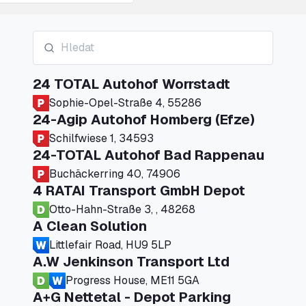
24 TOTAL Autohof Worrstadt
Sophie-Opel-Straße 4, 55286
24-Agip Autohof Homberg (Efze)
Schilfwiese 1, 34593
24-TOTAL Autohof Bad Rappenau
Buchäckerring 40, 74906
4 RATAI Transport GmbH Depot
Otto-Hahn-Straße 3, , 48268
A Clean Solution
Littlefair Road, HU9 5LP
A.W Jenkinson Transport Ltd
Progress House, ME11 5GA
A+G Nettetal - Depot Parking