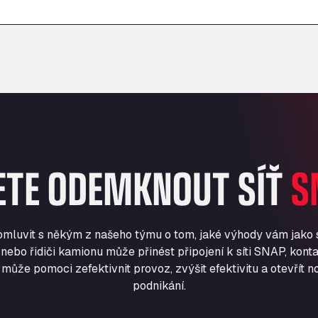
–
–
ETE ODEMKNOUT SÍŤ
S
romluvit s někým z našeho týmu o tom, jaké výhody vám jako
nebo řidiči kamionu může přinést připojení k síti SNAP, konta
může pomoci zefektivnit provoz, zvýšit efektivitu a otevřít no
podnikání.