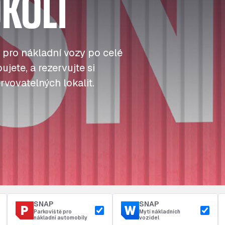
KOLÍ
J
J
J
Tankování
ú
ú
ú
Přístup a bezpečnost
Parkoviště u depa
t
t
t
 pro nákladní vozy po celé
jete, a rezervujte si
rvovatelných lokalit.
SNAP
SNAP
Parkoviště pro
Mytí nákladních
nákladní automobily
vozidel