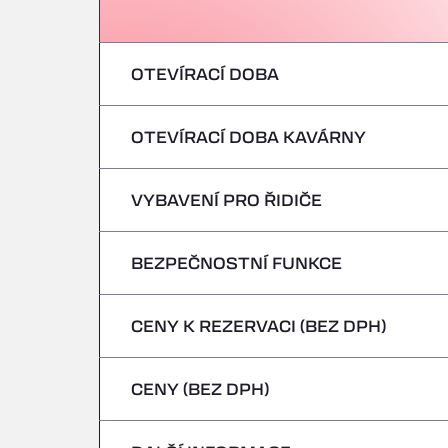
OTEVÍRACÍ DOBA
OTEVÍRACÍ DOBA KAVÁRNY
pondělí
úterý
VYBAVENÍ PRO ŘIDIČE
pondělí
středa
úterý
BEZPEČNOSTNÍ FUNKCE
Žádná chladírenská vozidla
čtvrtek
středa
CENY K REZERVACI (BEZ DPH)
Nebezpečná vozidla/ADR nejsou přijímán
pátek
čtvrtek
CENY (BEZ DPH)
sobota
pátek
neděle