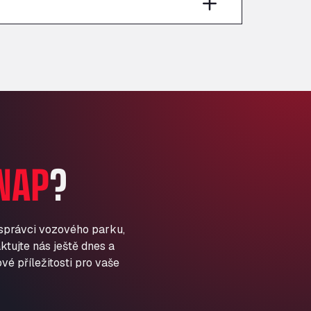
Anglia Motel
Washway Road, PE12 8LT
Anpol Sp. z o.o.
Ul. Torunska 147, 85884
Aqua Ariva GmbH
Marie-Curie-Straße 24, 68219
Aral Autohof Bockel
An der Autobahn 1, 27404
ARAL Autohof Bockenem
NAP
?
Oppelner Str. 1, 31167
ARAL Autohof Merklingen
Nellinger Str. 24, 89188
ARAL Autohof Preis
 správci vozového parku,
ktujte nás ještě dnes a
Schellweilerstraße 1, 66871
ARAL Tankstelle - XXL
vé příležitosti pro vaše
Truckwash.de GmbH
Obernburger Str. 127, 63811