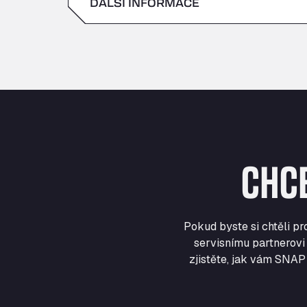
DALŠÍ INFORMACE
sobota
neděle
CHC
Pokud byste si chtěli p
servisnímu partnerovi 
zjistěte, jak vám SNAP 