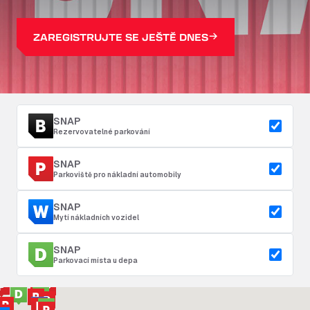
ZAREGISTRUJTE SE JEŠTĚ DNES
SNAP
Rezervovatelné parkování
SNAP
Parkoviště pro nákladní automobily
SNAP
Mytí nákladních vozidel
SNAP
Parkovací místa u depa