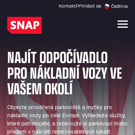
Kontakt
Přihlásit se
Čeština
Otevř
NAJÍT ODPOČÍVADLO
PRO NÁKLADNÍ VOZY VE
VAŠEM OKOLÍ
Objevte prověřená parkoviště a myčky pro
nákladní vozy po celé Evropě. Vyhledejte služby,
které potřebujete, a rezervujte si parkovací místo
předem v naší síti rezervovatelných lokalit.