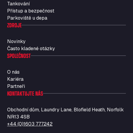
Tankování
Str. Vigentina, 205 km 5+380, 27010
Přístup a bezpečnost
Autotransit Amann
Parkoviště u depa
Auf dem Dreisch 8, 34346
ZDROJE
Avin Kominis
Vasilikos Intersection E90, 46 100
Novinky
AW Jenkinson Runcorn Truck Parking
Často kladené otázky
Ashville Way, WA7 3EZ
SPOLEČNOST
AWJ Penrith Truckstop
M6 J40, Penrith Industrial Estate, CA11 9EH
O nás
Backline Logistics Limited
Kariéra
Hill Barton Business park, EX5 1DR
Partneři
Ballestas Flores
KONTAKTUJTE NÁS
Ctra C 157 , 37009
Ballinluig Services
Obchodní dům, Laundry Lane, Blofield Heath, Norfolk
Ballinluig, PH9 0LG
NR13 4SB
Bapaume Truck House A1
+44 (0)1603 777242
ZI de la Vallée du Bois EST, 62450