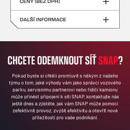
pátek
–
CENY (BEZ DPH)
All 4 Trucks
neděle
–
Klaverbladstaat 21, 3560
sobota
–
DALŠÍ INFORMACE
American Truck Wash
Av. des Etats-Unis 90, 6041
neděle
–
Andamur Guarroman
Aut. A4 Salida 288 Pol. Ind. del Guadiel, 23210
Andamur La Junquera
CHCETE ODEMKNOUT SÍŤ
SNAP
?
AP7 Salida 2, C/ Bassegoda, 4, 17700
Andamur Pamplona
A-15 Salida Imarcoain, 31119
Pokud byste si chtěli promluvit s někým z našeho
Andamur San Roman II
týmu o tom, jaké výhody vám jako správci vozového
Aut A1 Exit 385, 01207
parku, servisnímu partnerovi nebo řidiči kamionu
Anglia Motel
může přinést připojení k síti SNAP, kontaktujte nás
ještě dnes a zjistěte, jak vám SNAP může pomoci
Washway Road, PE12 8LT
zefektivnit provoz, zvýšit efektivitu a otevřít nové
Anpol Sp. z o.o.
příležitosti pro vaše podnikání.
Ul. Torunska 147, 85884
Aqua Ariva GmbH