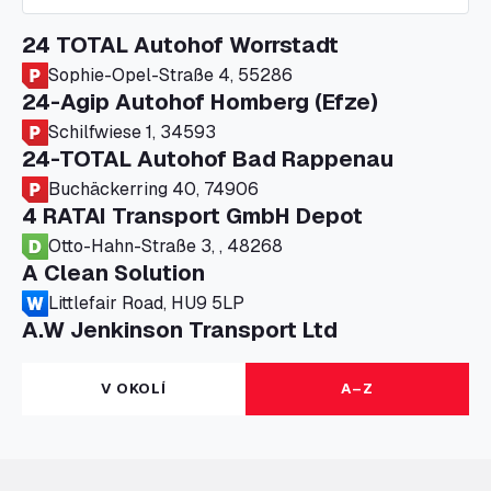
24 TOTAL Autohof Worrstadt
Sophie-Opel-Straße 4, 55286
24-Agip Autohof Homberg (Efze)
Schilfwiese 1, 34593
24-TOTAL Autohof Bad Rappenau
Buchäckerring 40, 74906
4 RATAI Transport GmbH Depot
Otto-Hahn-Straße 3, , 48268
A Clean Solution
Littlefair Road, HU9 5LP
A.W Jenkinson Transport Ltd
Progress House, ME11 5GA
A+G Nettetal - Depot Parking
V OKOLÍ
A–Z
Am Panneschopp 7, 41334
A1 Truckstop Colsterworth Ltd
A151, Bourne Road, NG33 5JN