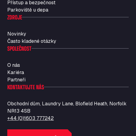
Přístup a bezpečnost
Str. Vigentina, 205 km 5+380, 27010
Parkoviště u depa
Autotransit Amann
ZDROJE
Auf dem Dreisch 8, 34346
Avin Kominis
Novinky
Vasilikos Intersection E90, 46 100
Často kladené otázky
AW Jenkinson Runcorn Truck Parking
SPOLEČNOST
Ashville Way, WA7 3EZ
AWJ Penrith Truckstop
O nás
M6 J40, Penrith Industrial Estate, CA11 9EH
Kariéra
Backline Logistics Limited
Partneři
Hill Barton Business park, EX5 1DR
KONTAKTUJTE NÁS
Ballestas Flores
Ctra C 157 , 37009
Obchodní dům, Laundry Lane, Blofield Heath, Norfolk
Ballinluig Services
NR13 4SB
Ballinluig, PH9 0LG
+44 (0)1603 777242
Bapaume Truck House A1
ZI de la Vallée du Bois EST, 62450