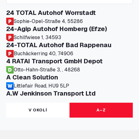
24 TOTAL Autohof Worrstadt
Sophie-Opel-Straße 4, 55286
24-Agip Autohof Homberg (Efze)
Schilfwiese 1, 34593
24-TOTAL Autohof Bad Rappenau
Buchäckerring 40, 74906
4 RATAI Transport GmbH Depot
Otto-Hahn-Straße 3, , 48268
A Clean Solution
Littlefair Road, HU9 5LP
A.W Jenkinson Transport Ltd
Progress House, ME11 5GA
A+G Nettetal - Depot Parking
V OKOLÍ
A–Z
Am Panneschopp 7, 41334
A1 Truckstop Colsterworth Ltd
A151, Bourne Road, NG33 5JN