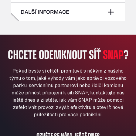
neděle
–
All 4 Trucks
sobota
–
DALŠÍ INFORMACE
Klaverbladstaat 21, 3560
American Truck Wash
neděle
–
Av. des Etats-Unis 90, 6041
Andamur Guarroman
Aut. A4 Salida 288 Pol. Ind. del Guadiel, 23210
CHCETE ODEMKNOUT SÍŤ
SNAP
?
Andamur La Junquera
AP7 Salida 2, C/ Bassegoda, 4, 17700
Andamur Pamplona
Pokud byste si chtěli promluvit s někým z našeho
A-15 Salida Imarcoain, 31119
týmu o tom, jaké výhody vám jako správci vozového
Andamur San Roman II
parku, servisnímu partnerovi nebo řidiči kamionu
může přinést připojení k síti SNAP, kontaktujte nás
Aut A1 Exit 385, 01207
ještě dnes a zjistěte, jak vám SNAP může pomoci
Anglia Motel
zefektivnit provoz, zvýšit efektivitu a otevřít nové
Washway Road, PE12 8LT
příležitosti pro vaše podnikání.
Anpol Sp. z o.o.
Ul. Torunska 147, 85884
Aqua Ariva GmbH
OZVĚTE SE NÁM JEŠTĚ DNES