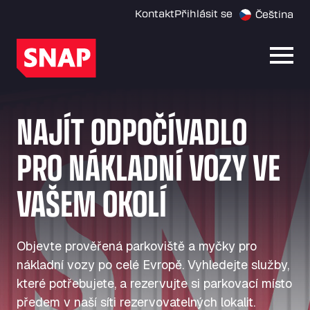
Kontakt
Přihlásit se
Čeština
Otevř
NAJÍT ODPOČÍVADLO
PRO NÁKLADNÍ VOZY VE
VAŠEM OKOLÍ
Objevte prověřená parkoviště a myčky pro
nákladní vozy po celé Evropě. Vyhledejte služby,
které potřebujete, a rezervujte si parkovací místo
předem v naší síti rezervovatelných lokalit.