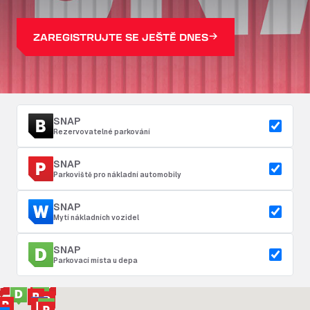
ZAREGISTRUJTE SE JEŠTĚ DNES
SNAP
Rezervovatelné parkování
SNAP
Parkoviště pro nákladní automobily
SNAP
Mytí nákladních vozidel
SNAP
Parkovací místa u depa