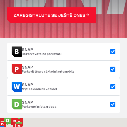
ZAREGISTRUJTE SE JEŠTĚ DNES
SNAP
Rezervovatelné parkování
SNAP
Parkoviště pro nákladní automobily
SNAP
Mytí nákladních vozidel
SNAP
Parkovací místa u depa