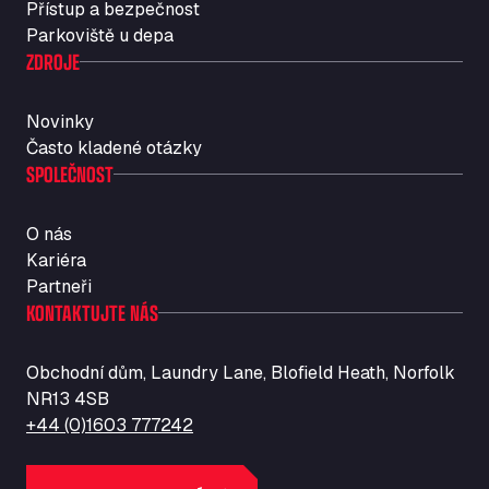
Přístup a bezpečnost
Str. Vigentina, 205 km 5+380, 27010
Parkoviště u depa
Autotransit Amann
ZDROJE
Auf dem Dreisch 8, 34346
Avin Kominis
Novinky
Vasilikos Intersection E90, 46 100
Často kladené otázky
AW Jenkinson Runcorn Truck Parking
SPOLEČNOST
Ashville Way, WA7 3EZ
AWJ Penrith Truckstop
O nás
M6 J40, Penrith Industrial Estate, CA11 9EH
Kariéra
Backline Logistics Limited
Partneři
Hill Barton Business park, EX5 1DR
KONTAKTUJTE NÁS
Ballestas Flores
Ctra C 157 , 37009
Obchodní dům, Laundry Lane, Blofield Heath, Norfolk
Ballinluig Services
NR13 4SB
Ballinluig, PH9 0LG
+44 (0)1603 777242
Bapaume Truck House A1
ZI de la Vallée du Bois EST, 62450