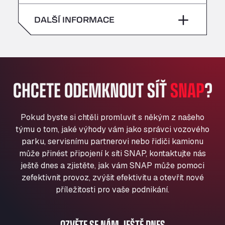
neděle
–
All 4 Trucks
sobota
–
DALŠÍ INFORMACE
Klaverbladstaat 21, 3560
American Truck Wash
neděle
–
Av. des Etats-Unis 90, 6041
Andamur Guarroman
Aut. A4 Salida 288 Pol. Ind. del Guadiel, 23210
CHCETE ODEMKNOUT SÍŤ
SNAP
?
Andamur La Junquera
AP7 Salida 2, C/ Bassegoda, 4, 17700
Andamur Pamplona
Pokud byste si chtěli promluvit s někým z našeho
A-15 Salida Imarcoain, 31119
týmu o tom, jaké výhody vám jako správci vozového
Andamur San Roman II
parku, servisnímu partnerovi nebo řidiči kamionu
může přinést připojení k síti SNAP, kontaktujte nás
Aut A1 Exit 385, 01207
ještě dnes a zjistěte, jak vám SNAP může pomoci
Anglia Motel
zefektivnit provoz, zvýšit efektivitu a otevřít nové
Washway Road, PE12 8LT
příležitosti pro vaše podnikání.
Anpol Sp. z o.o.
Ul. Torunska 147, 85884
Aqua Ariva GmbH
OZVĚTE SE NÁM JEŠTĚ DNES