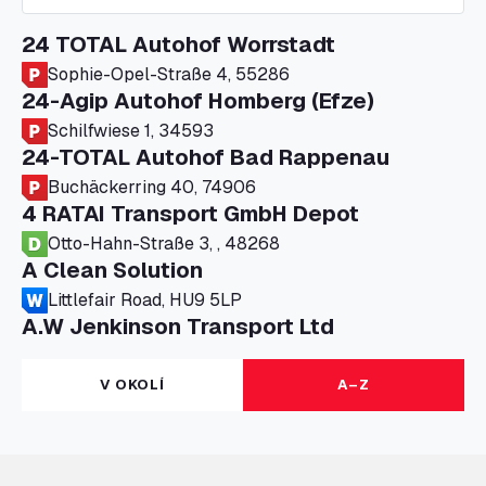
24 TOTAL Autohof Worrstadt
Sophie-Opel-Straße 4, 55286
24-Agip Autohof Homberg (Efze)
Schilfwiese 1, 34593
24-TOTAL Autohof Bad Rappenau
Buchäckerring 40, 74906
4 RATAI Transport GmbH Depot
Otto-Hahn-Straße 3, , 48268
A Clean Solution
Littlefair Road, HU9 5LP
A.W Jenkinson Transport Ltd
Progress House, ME11 5GA
A+G Nettetal - Depot Parking
V OKOLÍ
A–Z
Am Panneschopp 7, 41334
A1 Truckstop Colsterworth Ltd
A151, Bourne Road, NG33 5JN