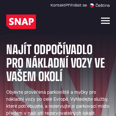
Kontakt
Přihlásit se
Čeština
Otevř
NAJÍT ODPOČÍVADLO
PRO NÁKLADNÍ VOZY VE
VAŠEM OKOLÍ
Objevte prověřená parkoviště a myčky pro
nákladní vozy po celé Evropě. Vyhledejte služby,
které potřebujete, a rezervujte si parkovací místo
předem v naší síti rezervovatelných lokalit.