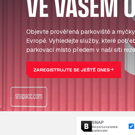
VE VAŠEM O
Objevte prověřená parkoviště a myčky
Evropě. Vyhledejte služby, které potřebu
parkovací místo předem v naší síti reze
ZAREGISTRUJTE SE JEŠTĚ DNES
SNAP
Rezervovatelné
parkování