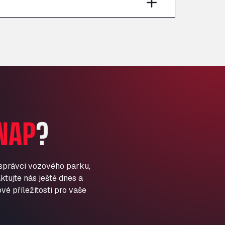
Anglia Motel
Washway Road, PE12 8LT
Anpol Sp. z o.o.
Ul. Torunska 147, 85884
Aqua Ariva GmbH
Marie-Curie-Straße 24, 68219
Aral Autohof Bockel
An der Autobahn 1, 27404
ARAL Autohof Bockenem
NAP
?
Oppelner Str. 1, 31167
ARAL Autohof Merklingen
Nellinger Str. 24, 89188
ARAL Autohof Preis
 správci vozového parku,
ktujte nás ještě dnes a
Schellweilerstraße 1, 66871
ARAL Tankstelle - XXL
vé příležitosti pro vaše
Truckwash.de GmbH
Obernburger Str. 127, 63811