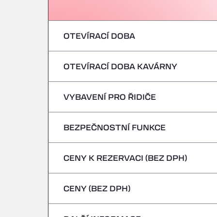
OTEVÍRACÍ DOBA
OTEVÍRACÍ DOBA KAVÁRNY
pondělí
úterý
VYBAVENÍ PRO ŘIDIČE
pondělí
středa
úterý
BEZPEČNOSTNÍ FUNKCE
Žádná chladírenská vozidla
čtvrtek
středa
CENY K REZERVACI (BEZ DPH)
Nebezpečná vozidla/ADR nejsou přijímán
pátek
čtvrtek
CENY (BEZ DPH)
sobota
pátek
neděle