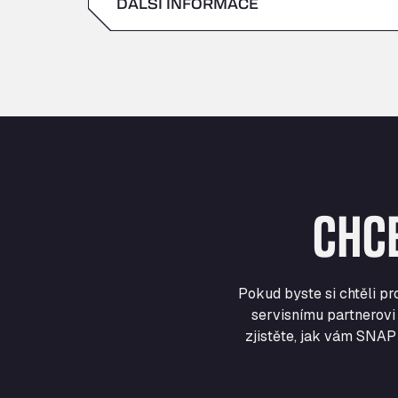
DALŠÍ INFORMACE
sobota
neděle
CHC
Pokud byste si chtěli p
servisnímu partnerovi 
zjistěte, jak vám SNAP 