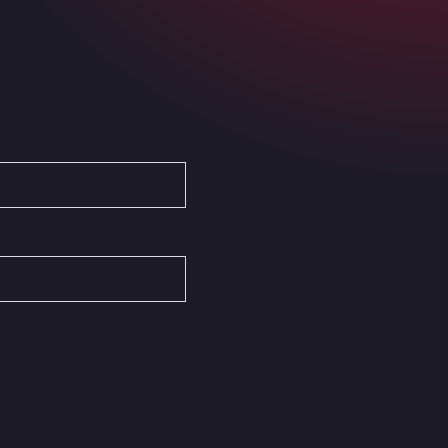
Ardleigh South Services
a120 westbound, CO77SL
Area 47 Hermanos Rico
Autovia A4 km 47, 28300
Area de Servicio Agetrans
Autovia del Mediterraneo , 30850
Area Servicio Galp Las Bovedas
Autovia 5 KM 405, 7, 06006
Area Servidiesel S L
Calle Migjorn No 6, 12539
Arluno Truck Village
Via per Turbigo 69, 20004
Asapjobs
Objazdowa 35, 99-300
Ashford International Truck Stop
Unit 14 Waterbrook Park, TN24 0FL
Ashford International Truck Wash -
R J Hawkins Ltd