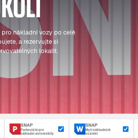
KOLÍ
J
J
J
Tankování
ú
ú
ú
Přístup a bezpečnost
Parkoviště u depa
t
t
t
 pro nákladní vozy po celé
jete, a rezervujte si
rvovatelných lokalit.
SNAP
SNAP
Parkoviště pro
Mytí nákladních
nákladní automobily
vozidel