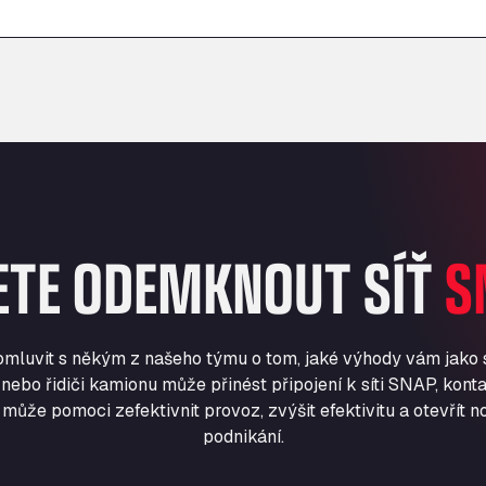
–
–
ETE ODEMKNOUT SÍŤ
S
romluvit s někým z našeho týmu o tom, jaké výhody vám jako
nebo řidiči kamionu může přinést připojení k síti SNAP, konta
může pomoci zefektivnit provoz, zvýšit efektivitu a otevřít no
podnikání.