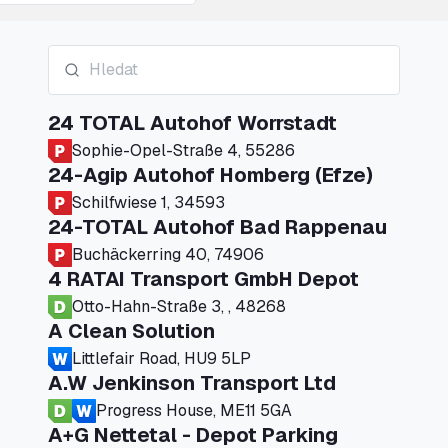
24 TOTAL Autohof Worrstadt
Sophie-Opel-Straße 4, 55286
24-Agip Autohof Homberg (Efze)
Schilfwiese 1, 34593
24-TOTAL Autohof Bad Rappenau
Buchäckerring 40, 74906
4 RATAI Transport GmbH Depot
Otto-Hahn-Straße 3, , 48268
A Clean Solution
Littlefair Road, HU9 5LP
A.W Jenkinson Transport Ltd
Progress House, ME11 5GA
A+G Nettetal - Depot Parking