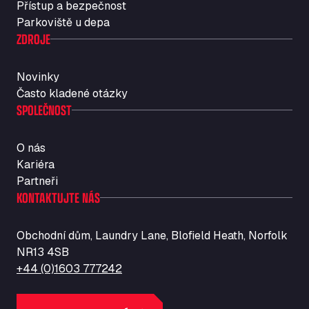
Přístup a bezpečnost
Str. Vigentina, 205 km 5+380, 27010
Parkoviště u depa
Autotransit Amann
ZDROJE
Auf dem Dreisch 8, 34346
Avin Kominis
Novinky
Vasilikos Intersection E90, 46 100
Často kladené otázky
AW Jenkinson Runcorn Truck Parking
SPOLEČNOST
Ashville Way, WA7 3EZ
AWJ Penrith Truckstop
O nás
M6 J40, Penrith Industrial Estate, CA11 9EH
Kariéra
Backline Logistics Limited
Partneři
Hill Barton Business park, EX5 1DR
KONTAKTUJTE NÁS
Ballestas Flores
Ctra C 157 , 37009
Obchodní dům, Laundry Lane, Blofield Heath, Norfolk
Ballinluig Services
NR13 4SB
Ballinluig, PH9 0LG
+44 (0)1603 777242
Bapaume Truck House A1
ZI de la Vallée du Bois EST, 62450