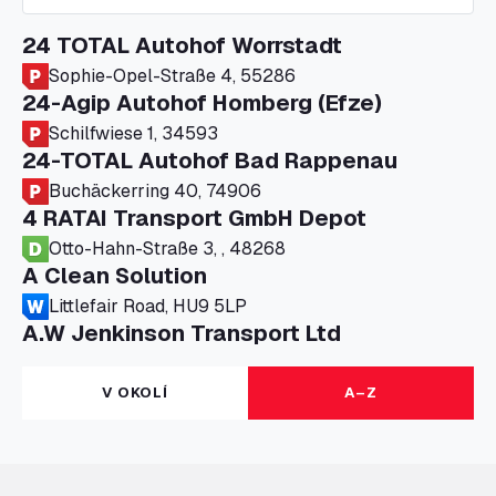
24 TOTAL Autohof Worrstadt
Sophie-Opel-Straße 4, 55286
24-Agip Autohof Homberg (Efze)
Schilfwiese 1, 34593
24-TOTAL Autohof Bad Rappenau
Buchäckerring 40, 74906
4 RATAI Transport GmbH Depot
Otto-Hahn-Straße 3, , 48268
A Clean Solution
Littlefair Road, HU9 5LP
A.W Jenkinson Transport Ltd
Progress House, ME11 5GA
A+G Nettetal - Depot Parking
V OKOLÍ
A–Z
Am Panneschopp 7, 41334
A1 Truckstop Colsterworth Ltd
A151, Bourne Road, NG33 5JN