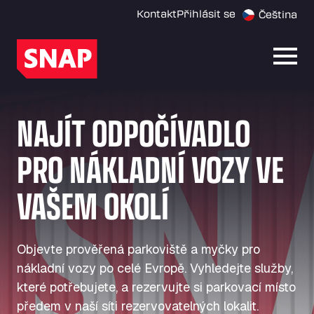
Kontakt
Přihlásit se
Čeština
Otevř
NAJÍT ODPOČÍVADLO
PRO NÁKLADNÍ VOZY VE
VAŠEM OKOLÍ
Objevte prověřená parkoviště a myčky pro
nákladní vozy po celé Evropě. Vyhledejte služby,
které potřebujete, a rezervujte si parkovací místo
předem v naší síti rezervovatelných lokalit.