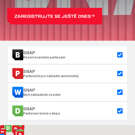
ZAREGISTRUJTE SE JEŠTĚ DNES
SNAP
Rezervovatelné parkování
SNAP
Parkoviště pro nákladní automobily
SNAP
Mytí nákladních vozidel
SNAP
Parkovací místa u depa