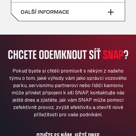
neděle
–
All 4 Trucks
sobota
–
DALŠÍ INFORMACE
Klaverbladstaat 21, 3560
American Truck Wash
neděle
–
Av. des Etats-Unis 90, 6041
Andamur Guarroman
Aut. A4 Salida 288 Pol. Ind. del Guadiel, 23210
CHCETE ODEMKNOUT SÍŤ
SNAP
?
Andamur La Junquera
AP7 Salida 2, C/ Bassegoda, 4, 17700
Andamur Pamplona
Pokud byste si chtěli promluvit s někým z našeho
A-15 Salida Imarcoain, 31119
týmu o tom, jaké výhody vám jako správci vozového
Andamur San Roman II
parku, servisnímu partnerovi nebo řidiči kamionu
může přinést připojení k síti SNAP, kontaktujte nás
Aut A1 Exit 385, 01207
ještě dnes a zjistěte, jak vám SNAP může pomoci
Anglia Motel
zefektivnit provoz, zvýšit efektivitu a otevřít nové
Washway Road, PE12 8LT
příležitosti pro vaše podnikání.
Anpol Sp. z o.o.
Ul. Torunska 147, 85884
Aqua Ariva GmbH
OZVĚTE SE NÁM JEŠTĚ DNES