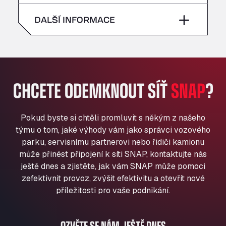
neděle
–
All 4 Trucks
sobota
–
DALŠÍ INFORMACE
Klaverbladstaat 21, 3560
American Truck Wash
neděle
–
Av. des Etats-Unis 90, 6041
Andamur Guarroman
Aut. A4 Salida 288 Pol. Ind. del Guadiel, 23210
CHCETE ODEMKNOUT SÍŤ
SNAP
?
Andamur La Junquera
AP7 Salida 2, C/ Bassegoda, 4, 17700
Andamur Pamplona
Pokud byste si chtěli promluvit s někým z našeho
A-15 Salida Imarcoain, 31119
týmu o tom, jaké výhody vám jako správci vozového
Andamur San Roman II
parku, servisnímu partnerovi nebo řidiči kamionu
může přinést připojení k síti SNAP, kontaktujte nás
Aut A1 Exit 385, 01207
ještě dnes a zjistěte, jak vám SNAP může pomoci
Anglia Motel
zefektivnit provoz, zvýšit efektivitu a otevřít nové
Washway Road, PE12 8LT
příležitosti pro vaše podnikání.
Anpol Sp. z o.o.
Ul. Torunska 147, 85884
Aqua Ariva GmbH
OZVĚTE SE NÁM JEŠTĚ DNES