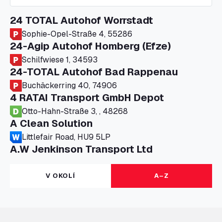
24 TOTAL Autohof Worrstadt
Sophie-Opel-Straße 4, 55286
24-Agip Autohof Homberg (Efze)
Schilfwiese 1, 34593
24-TOTAL Autohof Bad Rappenau
Buchäckerring 40, 74906
4 RATAI Transport GmbH Depot
Otto-Hahn-Straße 3, , 48268
A Clean Solution
Littlefair Road, HU9 5LP
A.W Jenkinson Transport Ltd
Progress House, ME11 5GA
A+G Nettetal - Depot Parking
V OKOLÍ
A–Z
Am Panneschopp 7, 41334
A1 Truckstop Colsterworth Ltd
A151, Bourne Road, NG33 5JN