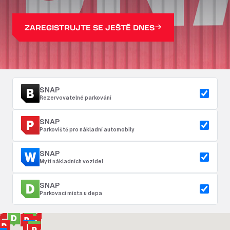
ZAREGISTRUJTE SE JEŠTĚ DNES
SNAP
Rezervovatelné parkování
SNAP
Parkoviště pro nákladní automobily
SNAP
Mytí nákladních vozidel
SNAP
Parkovací místa u depa