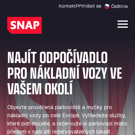
Kontakt
Přihlásit se
Čeština
Otevř
NAJÍT ODPOČÍVADLO
PRO NÁKLADNÍ VOZY VE
VAŠEM OKOLÍ
Objevte prověřená parkoviště a myčky pro
nákladní vozy po celé Evropě. Vyhledejte služby,
které potřebujete, a rezervujte si parkovací místo
předem v naší síti rezervovatelných lokalit.