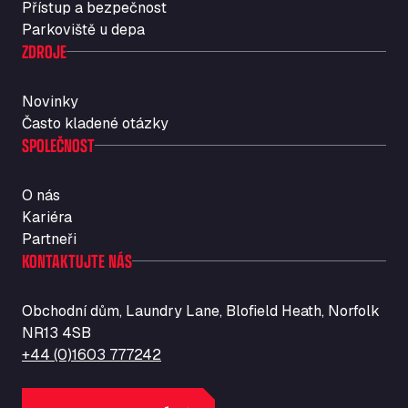
Přístup a bezpečnost
Str. Vigentina, 205 km 5+380, 27010
Parkoviště u depa
Autotransit Amann
ZDROJE
Auf dem Dreisch 8, 34346
Avin Kominis
Novinky
Vasilikos Intersection E90, 46 100
Často kladené otázky
AW Jenkinson Runcorn Truck Parking
SPOLEČNOST
Ashville Way, WA7 3EZ
AWJ Penrith Truckstop
O nás
M6 J40, Penrith Industrial Estate, CA11 9EH
Kariéra
Backline Logistics Limited
Partneři
Hill Barton Business park, EX5 1DR
KONTAKTUJTE NÁS
Ballestas Flores
Ctra C 157 , 37009
Obchodní dům, Laundry Lane, Blofield Heath, Norfolk
Ballinluig Services
NR13 4SB
Ballinluig, PH9 0LG
+44 (0)1603 777242
Bapaume Truck House A1
ZI de la Vallée du Bois EST, 62450