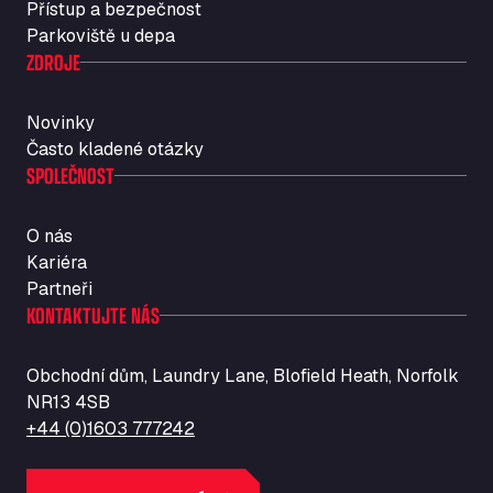
Přístup a bezpečnost
Str. Vigentina, 205 km 5+380, 27010
Parkoviště u depa
Autotransit Amann
ZDROJE
Auf dem Dreisch 8, 34346
Avin Kominis
Novinky
Vasilikos Intersection E90, 46 100
Často kladené otázky
AW Jenkinson Runcorn Truck Parking
SPOLEČNOST
Ashville Way, WA7 3EZ
AWJ Penrith Truckstop
O nás
M6 J40, Penrith Industrial Estate, CA11 9EH
Kariéra
Backline Logistics Limited
Partneři
Hill Barton Business park, EX5 1DR
KONTAKTUJTE NÁS
Ballestas Flores
Ctra C 157 , 37009
Obchodní dům, Laundry Lane, Blofield Heath, Norfolk
Ballinluig Services
NR13 4SB
Ballinluig, PH9 0LG
+44 (0)1603 777242
Bapaume Truck House A1
ZI de la Vallée du Bois EST, 62450