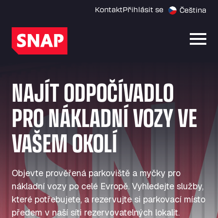
Kontakt
Přihlásit se
Čeština
Otevř
NAJÍT ODPOČÍVADLO
PRO NÁKLADNÍ VOZY VE
VAŠEM OKOLÍ
Objevte prověřená parkoviště a myčky pro
nákladní vozy po celé Evropě. Vyhledejte služby,
které potřebujete, a rezervujte si parkovací místo
předem v naší síti rezervovatelných lokalit.