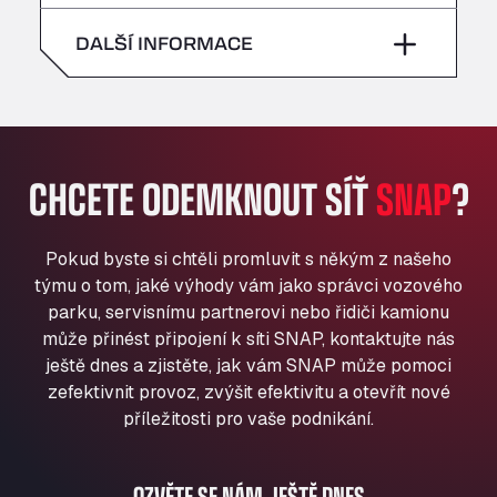
neděle
–
All 4 Trucks
sobota
–
DALŠÍ INFORMACE
Klaverbladstaat 21, 3560
American Truck Wash
neděle
–
Av. des Etats-Unis 90, 6041
Andamur Guarroman
Aut. A4 Salida 288 Pol. Ind. del Guadiel, 23210
CHCETE ODEMKNOUT SÍŤ
SNAP
?
Andamur La Junquera
AP7 Salida 2, C/ Bassegoda, 4, 17700
Andamur Pamplona
Pokud byste si chtěli promluvit s někým z našeho
A-15 Salida Imarcoain, 31119
týmu o tom, jaké výhody vám jako správci vozového
Andamur San Roman II
parku, servisnímu partnerovi nebo řidiči kamionu
může přinést připojení k síti SNAP, kontaktujte nás
Aut A1 Exit 385, 01207
ještě dnes a zjistěte, jak vám SNAP může pomoci
Anglia Motel
zefektivnit provoz, zvýšit efektivitu a otevřít nové
Washway Road, PE12 8LT
příležitosti pro vaše podnikání.
Anpol Sp. z o.o.
Ul. Torunska 147, 85884
Aqua Ariva GmbH
OZVĚTE SE NÁM JEŠTĚ DNES