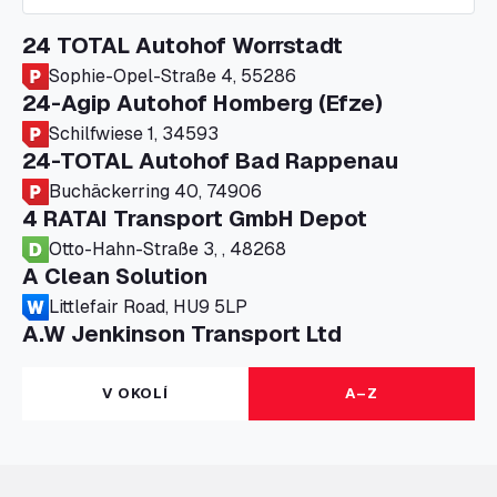
24 TOTAL Autohof Worrstadt
Sophie-Opel-Straße 4, 55286
24-Agip Autohof Homberg (Efze)
Schilfwiese 1, 34593
24-TOTAL Autohof Bad Rappenau
Buchäckerring 40, 74906
4 RATAI Transport GmbH Depot
Otto-Hahn-Straße 3, , 48268
A Clean Solution
Littlefair Road, HU9 5LP
A.W Jenkinson Transport Ltd
Progress House, ME11 5GA
A+G Nettetal - Depot Parking
V OKOLÍ
A–Z
Am Panneschopp 7, 41334
A1 Truckstop Colsterworth Ltd
A151, Bourne Road, NG33 5JN