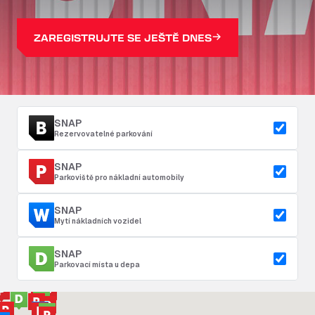
ZAREGISTRUJTE SE JEŠTĚ DNES
SNAP
Rezervovatelné parkování
SNAP
Parkoviště pro nákladní automobily
SNAP
Mytí nákladních vozidel
SNAP
Parkovací místa u depa