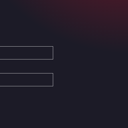
Ardleigh South Services
a120 westbound, CO77SL
Area 47 Hermanos Rico
Autovia A4 km 47, 28300
Area de Servicio Agetrans
Autovia del Mediterraneo , 30850
Area Servicio Galp Las Bovedas
Autovia 5 KM 405, 7, 06006
Area Servidiesel S L
Calle Migjorn No 6, 12539
Arluno Truck Village
Via per Turbigo 69, 20004
Asapjobs
Objazdowa 35, 99-300
Ashford International Truck Stop
Unit 14 Waterbrook Park, TN24 0FL
Ashford International Truck Wash -
R J Hawkins Ltd