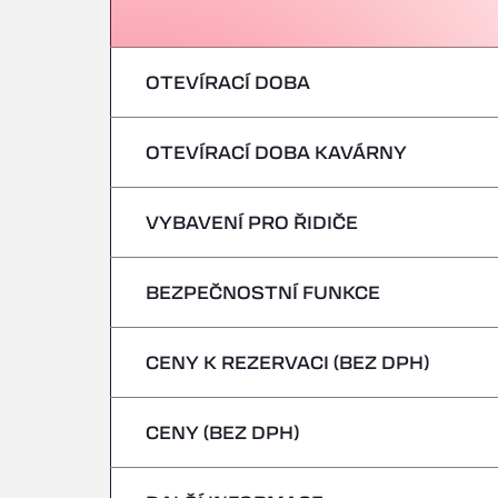
OTEVÍRACÍ DOBA
OTEVÍRACÍ DOBA KAVÁRNY
pondělí
úterý
VYBAVENÍ PRO ŘIDIČE
pondělí
středa
úterý
BEZPEČNOSTNÍ FUNKCE
Žádná chladírenská vozidla
čtvrtek
středa
CENY K REZERVACI (BEZ DPH)
Nebezpečná vozidla/ADR nejsou přijímán
pátek
čtvrtek
CENY (BEZ DPH)
sobota
pátek
neděle