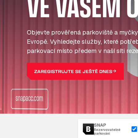
VE VAŠEM O
Objevte prověřená parkoviště a myčky
Evropě. Vyhledejte služby, které potřebu
parkovací místo předem v naší síti reze
ZAREGISTRUJTE SE JEŠTĚ DNES
SNAP
Rezervovatelné
parkování