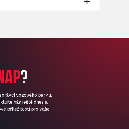
Anglia Motel
Washway Road, PE12 8LT
Anpol Sp. z o.o.
Ul. Torunska 147, 85884
Aqua Ariva GmbH
Marie-Curie-Straße 24, 68219
Aral Autohof Bockel
An der Autobahn 1, 27404
ARAL Autohof Bockenem
NAP
?
Oppelner Str. 1, 31167
ARAL Autohof Merklingen
Nellinger Str. 24, 89188
ARAL Autohof Preis
 správci vozového parku,
ktujte nás ještě dnes a
Schellweilerstraße 1, 66871
ARAL Tankstelle - XXL
vé příležitosti pro vaše
Truckwash.de GmbH
Obernburger Str. 127, 63811