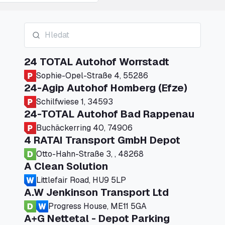
24 TOTAL Autohof Worrstadt
Sophie-Opel-Straße 4, 55286
24-Agip Autohof Homberg (Efze)
Schilfwiese 1, 34593
24-TOTAL Autohof Bad Rappenau
Buchäckerring 40, 74906
4 RATAI Transport GmbH Depot
Otto-Hahn-Straße 3, , 48268
A Clean Solution
Littlefair Road, HU9 5LP
A.W Jenkinson Transport Ltd
Progress House, ME11 5GA
A+G Nettetal - Depot Parking