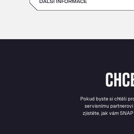
DALŠÍ INFORMACE
sobota
neděle
CHC
Pokud byste si chtěli p
servisnímu partnerovi 
zjistěte, jak vám SNAP 