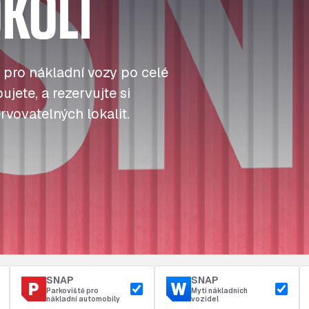
KOLÍ
J
J
J
Tankování
ú
ú
ú
Přístup a bezpečnost
Parkoviště u depa
t
t
t
 pro nákladní vozy po celé
jete, a rezervujte si
rvovatelných lokalit.
SNAP
SNAP
Parkoviště pro
Mytí nákladních
nákladní automobily
vozidel