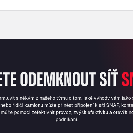
–
–
ETE ODEMKNOUT SÍŤ
S
romluvit s někým z našeho týmu o tom, jaké výhody vám jako
nebo řidiči kamionu může přinést připojení k síti SNAP, konta
může pomoci zefektivnit provoz, zvýšit efektivitu a otevřít no
podnikání.