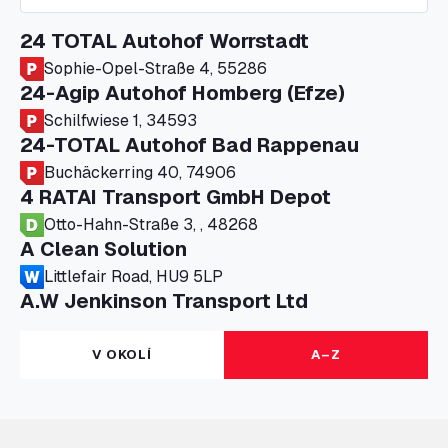
24 TOTAL Autohof Worrstadt
Sophie-Opel-Straße 4, 55286
24-Agip Autohof Homberg (Efze)
Schilfwiese 1, 34593
24-TOTAL Autohof Bad Rappenau
Buchäckerring 40, 74906
4 RATAI Transport GmbH Depot
Otto-Hahn-Straße 3, , 48268
A Clean Solution
Littlefair Road, HU9 5LP
A.W Jenkinson Transport Ltd
Progress House, ME11 5GA
A+G Nettetal - Depot Parking
V OKOLÍ
A–Z
Am Panneschopp 7, 41334
A1 Truckstop Colsterworth Ltd
A151, Bourne Road, NG33 5JN