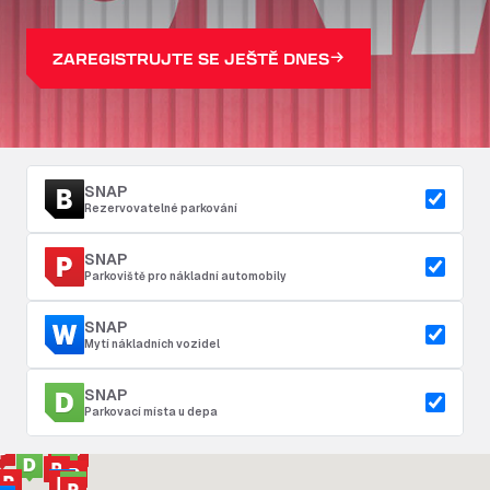
ZAREGISTRUJTE SE JEŠTĚ DNES
SNAP
Rezervovatelné parkování
SNAP
Parkoviště pro nákladní automobily
SNAP
Mytí nákladních vozidel
SNAP
Parkovací místa u depa