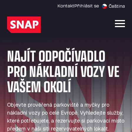
Kontakt
Přihlásit se
Čeština
Otevř
NAJÍT ODPOČÍVADLO
PRO NÁKLADNÍ VOZY VE
VAŠEM OKOLÍ
Objevte prověřená parkoviště a myčky pro
nákladní vozy po celé Evropě. Vyhledejte služby,
které potřebujete, a rezervujte si parkovací místo
předem v naší síti rezervovatelných lokalit.