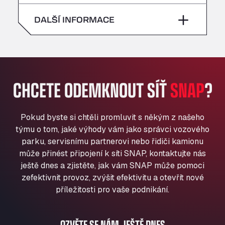
neděle
–
All 4 Trucks
sobota
–
DALŠÍ INFORMACE
Klaverbladstaat 21, 3560
American Truck Wash
neděle
–
Av. des Etats-Unis 90, 6041
Andamur Guarroman
Aut. A4 Salida 288 Pol. Ind. del Guadiel, 23210
CHCETE ODEMKNOUT SÍŤ
SNAP
?
Andamur La Junquera
AP7 Salida 2, C/ Bassegoda, 4, 17700
Andamur Pamplona
Pokud byste si chtěli promluvit s někým z našeho
A-15 Salida Imarcoain, 31119
týmu o tom, jaké výhody vám jako správci vozového
Andamur San Roman II
parku, servisnímu partnerovi nebo řidiči kamionu
může přinést připojení k síti SNAP, kontaktujte nás
Aut A1 Exit 385, 01207
ještě dnes a zjistěte, jak vám SNAP může pomoci
Anglia Motel
zefektivnit provoz, zvýšit efektivitu a otevřít nové
Washway Road, PE12 8LT
příležitosti pro vaše podnikání.
Anpol Sp. z o.o.
Ul. Torunska 147, 85884
Aqua Ariva GmbH
OZVĚTE SE NÁM JEŠTĚ DNES