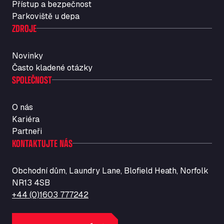
Přístup a bezpečnost
Str. Vigentina, 205 km 5+380, 27010
Parkoviště u depa
Autotransit Amann
ZDROJE
Auf dem Dreisch 8, 34346
Avin Kominis
Novinky
Vasilikos Intersection E90, 46 100
Často kladené otázky
AW Jenkinson Runcorn Truck Parking
SPOLEČNOST
Ashville Way, WA7 3EZ
AWJ Penrith Truckstop
O nás
M6 J40, Penrith Industrial Estate, CA11 9EH
Kariéra
Backline Logistics Limited
Partneři
Hill Barton Business park, EX5 1DR
KONTAKTUJTE NÁS
Ballestas Flores
Ctra C 157 , 37009
Obchodní dům, Laundry Lane, Blofield Heath, Norfolk
Ballinluig Services
NR13 4SB
Ballinluig, PH9 0LG
+44 (0)1603 777242
Bapaume Truck House A1
ZI de la Vallée du Bois EST, 62450