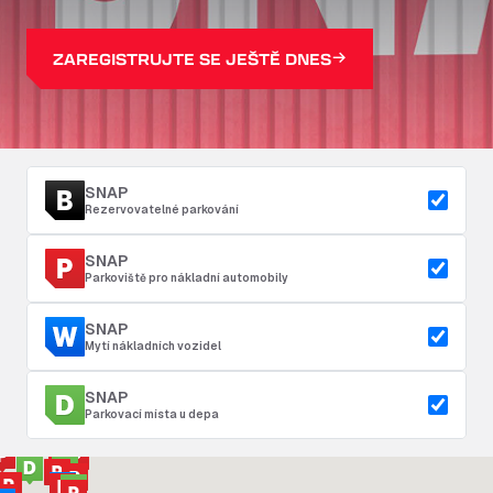
ZAREGISTRUJTE SE JEŠTĚ DNES
SNAP
Rezervovatelné parkování
SNAP
Parkoviště pro nákladní automobily
SNAP
Mytí nákladních vozidel
SNAP
Parkovací místa u depa