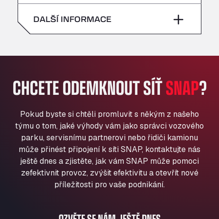
neděle
–
All 4 Trucks
sobota
–
DALŠÍ INFORMACE
Klaverbladstaat 21, 3560
American Truck Wash
neděle
–
Av. des Etats-Unis 90, 6041
Andamur Guarroman
Aut. A4 Salida 288 Pol. Ind. del Guadiel, 23210
CHCETE ODEMKNOUT SÍŤ
SNAP
?
Andamur La Junquera
AP7 Salida 2, C/ Bassegoda, 4, 17700
Andamur Pamplona
Pokud byste si chtěli promluvit s někým z našeho
A-15 Salida Imarcoain, 31119
týmu o tom, jaké výhody vám jako správci vozového
Andamur San Roman II
parku, servisnímu partnerovi nebo řidiči kamionu
může přinést připojení k síti SNAP, kontaktujte nás
Aut A1 Exit 385, 01207
ještě dnes a zjistěte, jak vám SNAP může pomoci
Anglia Motel
zefektivnit provoz, zvýšit efektivitu a otevřít nové
Washway Road, PE12 8LT
příležitosti pro vaše podnikání.
Anpol Sp. z o.o.
Ul. Torunska 147, 85884
Aqua Ariva GmbH
OZVĚTE SE NÁM JEŠTĚ DNES