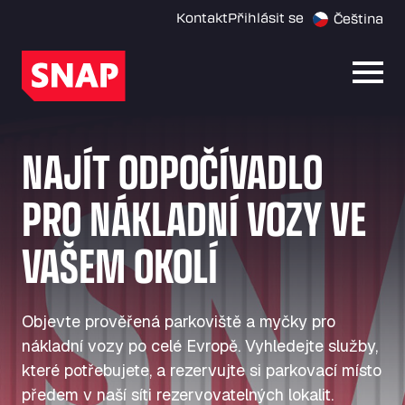
Kontakt
Přihlásit se
Čeština
Otevř
NAJÍT ODPOČÍVADLO
PRO NÁKLADNÍ VOZY VE
VAŠEM OKOLÍ
Objevte prověřená parkoviště a myčky pro
nákladní vozy po celé Evropě. Vyhledejte služby,
které potřebujete, a rezervujte si parkovací místo
předem v naší síti rezervovatelných lokalit.