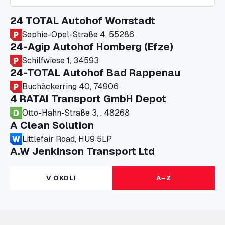
24 TOTAL Autohof Worrstadt
Sophie-Opel-Straße 4, 55286
24-Agip Autohof Homberg (Efze)
Schilfwiese 1, 34593
24-TOTAL Autohof Bad Rappenau
Buchäckerring 40, 74906
4 RATAI Transport GmbH Depot
Otto-Hahn-Straße 3, , 48268
A Clean Solution
Littlefair Road, HU9 5LP
A.W Jenkinson Transport Ltd
Progress House, ME11 5GA
A+G Nettetal - Depot Parking
V OKOLÍ
A–Z
Am Panneschopp 7, 41334
A1 Truckstop Colsterworth Ltd
A151, Bourne Road, NG33 5JN