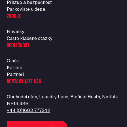
Přístup a bezpečnost
Str. Vigentina, 205 km 5+380, 27010
Parkoviště u depa
Autotransit Amann
ZDROJE
Auf dem Dreisch 8, 34346
Avin Kominis
Novinky
Vasilikos Intersection E90, 46 100
Často kladené otázky
AW Jenkinson Runcorn Truck Parking
SPOLEČNOST
Ashville Way, WA7 3EZ
AWJ Penrith Truckstop
O nás
M6 J40, Penrith Industrial Estate, CA11 9EH
Kariéra
Backline Logistics Limited
Partneři
Hill Barton Business park, EX5 1DR
KONTAKTUJTE NÁS
Ballestas Flores
Ctra C 157 , 37009
Obchodní dům, Laundry Lane, Blofield Heath, Norfolk
Ballinluig Services
NR13 4SB
Ballinluig, PH9 0LG
+44 (0)1603 777242
Bapaume Truck House A1
ZI de la Vallée du Bois EST, 62450