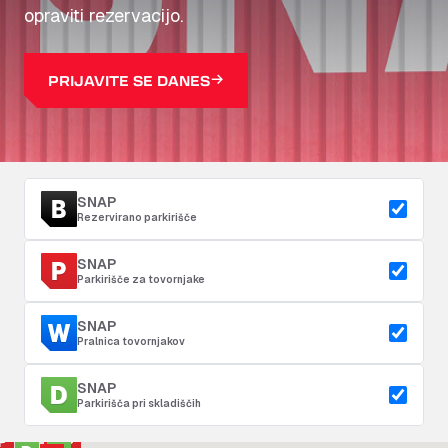
opraviti rezervacijo.
PRIJAVITE SE DANES
SNAP
Rezervirano parkirišče
SNAP
Parkirišče za tovornjake
SNAP
Pralnica tovornjakov
SNAP
Parkirišča pri skladiščih