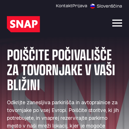
Kontakt
Prijava
Slovenščina
Odpri
POIŠČITE POČIVALIŠČE
ZA TOVORNJAKE V VAŠI
BLIŽINI
Odkrijte zanesljiva parkirišča in avtopralnice za
tovornjake po vsej Evropi. Poiščite storitve, ki jih
potrebujete, in vnaprej rezervirajte parkirno
mesto v naši mreži lokacij, kjer je mogoče