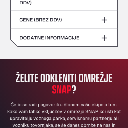
četrtek
–
DDV)
Bühlwiesenweg 15, 72221
sobota
–
All 4 Trucks
petek
–
CENE (BREZ DDV)
Klaverbladstaat 21, 3560
nedelja
–
American Truck Wash
sobota
–
Av. des Etats-Unis 90, 6041
DODATNE INFORMACIJE
nedelja
–
Andamur Guarroman
Aut. A4 Salida 288 Pol. Ind. del Guadiel, 23210
Andamur La Junquera
AP7 Salida 2, C/ Bassegoda, 4, 17700
Andamur Pamplona
ŽELITE ODKLENITI OMREŽJE
A-15 Salida Imarcoain, 31119
SNAP
?
Andamur San Roman II
Aut A1 Exit 385, 01207
Anglia Motel
Če bi se radi pogovorili s članom naše ekipe o tem,
Washway Road, PE12 8LT
kako vam lahko vključitev v omrežje SNAP koristi kot
Anpol Sp. z o.o.
upravitelju voznega parka, servisnemu partnerju ali
vozniku tovornjaka, se še danes obrnite na nas in
Ul. Torunska 147, 85884