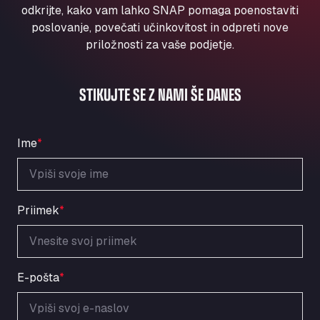
Aqua Ariva GmbH
odkrijte, kako vam lahko SNAP pomaga poenostaviti
poslovanje, povečati učinkovitost in odpreti nove
Marie-Curie-Straße 24, 68219
priložnosti za vaše podjetje.
Aral Autohof Bockel
An der Autobahn 1, 27404
ARAL Autohof Bockenem
STIKUJTE SE Z NAMI ŠE DANES
Oppelner Str. 1, 31167
ARAL Autohof Merklingen
Nellinger Str. 24, 89188
Ime
*
ARAL Autohof Preis
Schellweilerstraße 1, 66871
ARAL Tankstelle - XXL Truckwash.de
Priimek
*
GmbH
Obernburger Str. 127, 63811
Ardleigh South Services
a120 westbound, CO77SL
E-pošta
*
Area 47 Hermanos Rico
Autovia A4 km 47, 28300