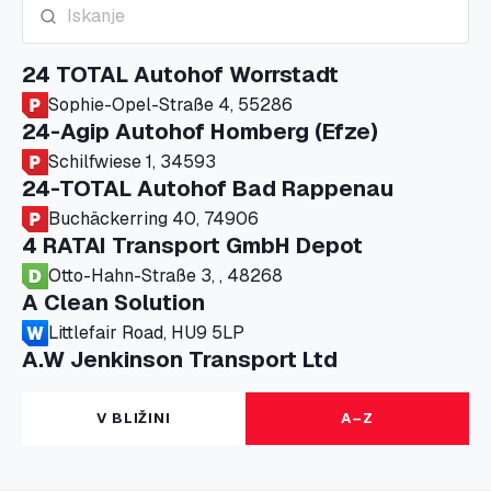
24 TOTAL Autohof Worrstadt
Sophie-Opel-Straße 4, 55286
24-Agip Autohof Homberg (Efze)
Schilfwiese 1, 34593
24-TOTAL Autohof Bad Rappenau
Buchäckerring 40, 74906
4 RATAI Transport GmbH Depot
Otto-Hahn-Straße 3, , 48268
A Clean Solution
Littlefair Road, HU9 5LP
A.W Jenkinson Transport Ltd
Progress House, ME11 5GA
A+G Nettetal - Depot Parking
V BLIŽINI
A–Z
Am Panneschopp 7, 41334
A1 Truckstop Colsterworth Ltd