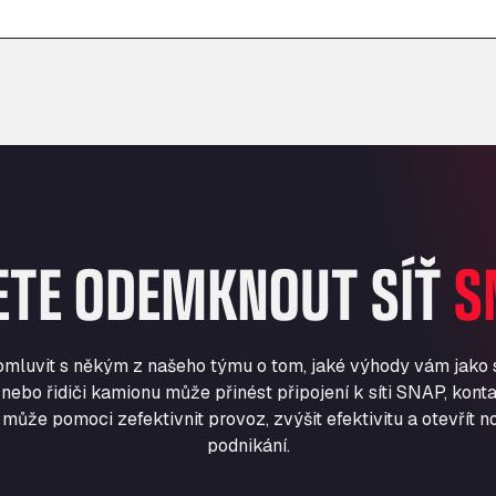
–
–
ETE ODEMKNOUT SÍŤ
S
romluvit s někým z našeho týmu o tom, jaké výhody vám jako
nebo řidiči kamionu může přinést připojení k síti SNAP, konta
může pomoci zefektivnit provoz, zvýšit efektivitu a otevřít no
podnikání.