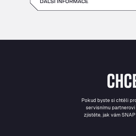
DALŠÍ INFORMACE
sobota
neděle
CHC
Pokud byste si chtěli p
servisnímu partnerovi 
zjistěte, jak vám SNAP 