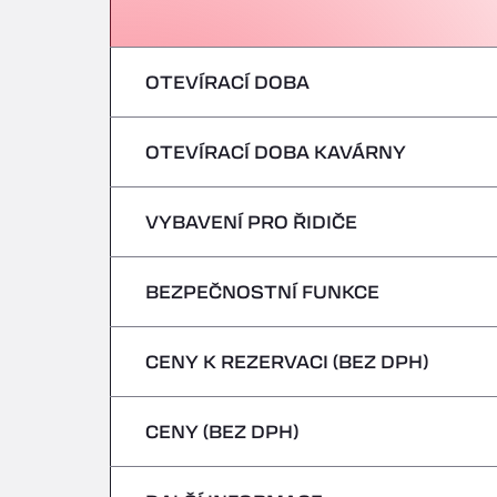
OTEVÍRACÍ DOBA
OTEVÍRACÍ DOBA KAVÁRNY
pondělí
úterý
VYBAVENÍ PRO ŘIDIČE
pondělí
středa
úterý
BEZPEČNOSTNÍ FUNKCE
Žádná chladírenská vozidla
čtvrtek
středa
CENY K REZERVACI (BEZ DPH)
Nebezpečná vozidla/ADR nejsou přijímán
pátek
čtvrtek
CENY (BEZ DPH)
sobota
pátek
neděle