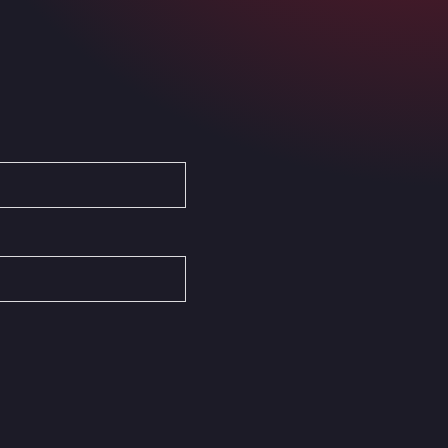
Ardleigh South Services
a120 westbound, CO77SL
Area 47 Hermanos Rico
Autovia A4 km 47, 28300
Area de Servicio Agetrans
Autovia del Mediterraneo , 30850
Area Servicio Galp Las Bovedas
Autovia 5 KM 405, 7, 06006
Area Servidiesel S L
Calle Migjorn No 6, 12539
Arluno Truck Village
Via per Turbigo 69, 20004
Asapjobs
Objazdowa 35, 99-300
Ashford International Truck Stop
Unit 14 Waterbrook Park, TN24 0FL
Ashford International Truck Wash -
R J Hawkins Ltd