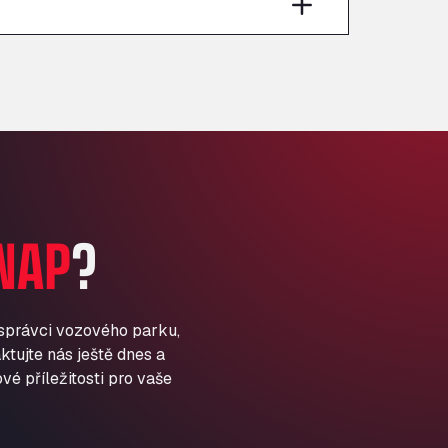
Anglia Motel
Washway Road, PE12 8LT
Anpol Sp. z o.o.
Ul. Torunska 147, 85884
Aqua Ariva GmbH
Marie-Curie-Straße 24, 68219
Aral Autohof Bockel
An der Autobahn 1, 27404
ARAL Autohof Bockenem
NAP
?
Oppelner Str. 1, 31167
ARAL Autohof Merklingen
Nellinger Str. 24, 89188
ARAL Autohof Preis
 správci vozového parku,
ktujte nás ještě dnes a
Schellweilerstraße 1, 66871
ARAL Tankstelle - XXL
vé příležitosti pro vaše
Truckwash.de GmbH
Obernburger Str. 127, 63811