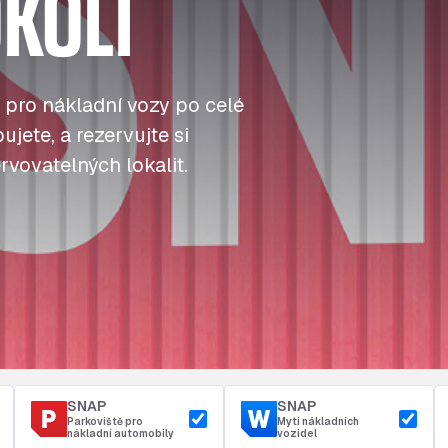
KOLÍ
J
J
J
Tankování
ú
ú
ú
Přístup a bezpečnost
Parkoviště u depa
t
t
t
 pro nákladní vozy po celé
jete, a rezervujte si
rvovatelných lokalit.
SNAP
SNAP
Parkoviště pro
Mytí nákladních
nákladní automobily
vozidel