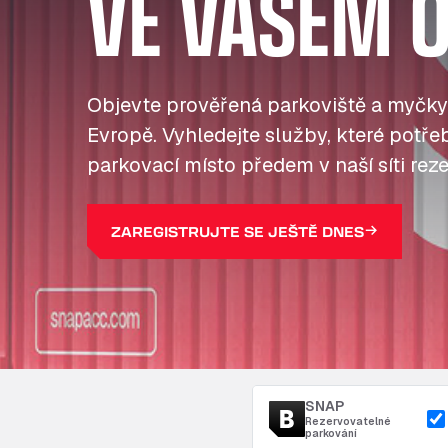
VE VAŠEM O
Objevte prověřená parkoviště a myčky
Evropě. Vyhledejte služby, které potřebu
parkovací místo předem v naší síti reze
ZAREGISTRUJTE SE JEŠTĚ DNES
SNAP
Rezervovatelné
parkování