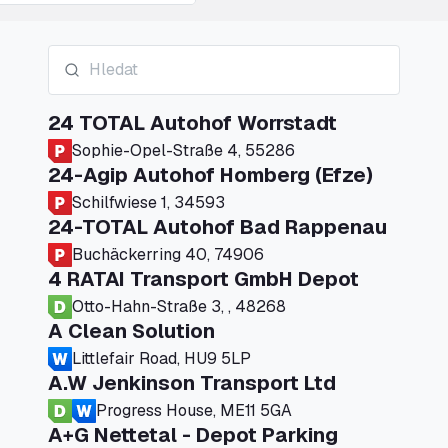
24 TOTAL Autohof Worrstadt
Sophie-Opel-Straße 4, 55286
24-Agip Autohof Homberg (Efze)
Schilfwiese 1, 34593
24-TOTAL Autohof Bad Rappenau
Buchäckerring 40, 74906
4 RATAI Transport GmbH Depot
Otto-Hahn-Straße 3, , 48268
A Clean Solution
Littlefair Road, HU9 5LP
A.W Jenkinson Transport Ltd
Progress House, ME11 5GA
A+G Nettetal - Depot Parking