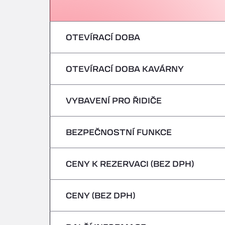
OTEVÍRACÍ DOBA
OTEVÍRACÍ DOBA KAVÁRNY
pondělí
úterý
VYBAVENÍ PRO ŘIDIČE
pondělí
středa
úterý
BEZPEČNOSTNÍ FUNKCE
Žádná chladírenská vozidla
čtvrtek
středa
CENY K REZERVACI (BEZ DPH)
Nebezpečná vozidla/ADR nejsou přijímán
pátek
čtvrtek
CENY (BEZ DPH)
sobota
pátek
neděle