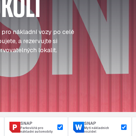
KOLÍ
J
J
J
Tankování
ú
ú
ú
Přístup a bezpečnost
Parkoviště u depa
t
t
t
 pro nákladní vozy po celé
jete, a rezervujte si
rvovatelných lokalit.
SNAP
SNAP
Parkoviště pro
Mytí nákladních
nákladní automobily
vozidel