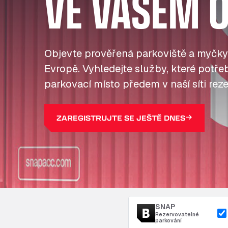
VE VAŠEM O
Objevte prověřená parkoviště a myčky
Evropě. Vyhledejte služby, které potřebu
parkovací místo předem v naší síti reze
ZAREGISTRUJTE SE JEŠTĚ DNES
SNAP
Rezervovatelné
parkování