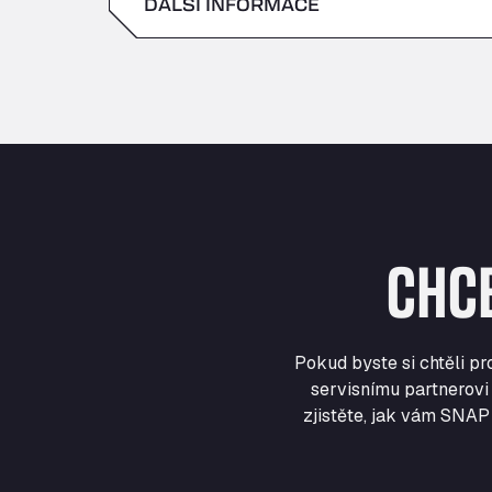
DALŠÍ INFORMACE
sobota
neděle
CHC
Pokud byste si chtěli p
servisnímu partnerovi 
zjistěte, jak vám SNAP 