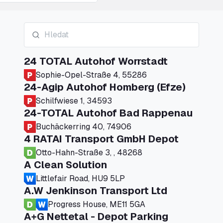
24 TOTAL Autohof Worrstadt
Sophie-Opel-Straße 4, 55286
24-Agip Autohof Homberg (Efze)
Schilfwiese 1, 34593
24-TOTAL Autohof Bad Rappenau
Buchäckerring 40, 74906
4 RATAI Transport GmbH Depot
Otto-Hahn-Straße 3, , 48268
A Clean Solution
Littlefair Road, HU9 5LP
A.W Jenkinson Transport Ltd
Progress House, ME11 5GA
A+G Nettetal - Depot Parking