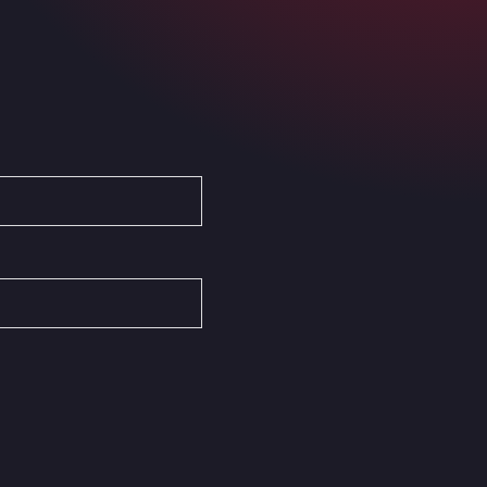
Ardleigh South Services
a120 westbound, CO77SL
Area 47 Hermanos Rico
Autovia A4 km 47, 28300
Area de Servicio Agetrans
Autovia del Mediterraneo , 30850
Area Servicio Galp Las Bovedas
Autovia 5 KM 405, 7, 06006
Area Servidiesel S L
Calle Migjorn No 6, 12539
Arluno Truck Village
Via per Turbigo 69, 20004
Asapjobs
Objazdowa 35, 99-300
Ashford International Truck Stop
Unit 14 Waterbrook Park, TN24 0FL
Ashford International Truck Wash -
R J Hawkins Ltd