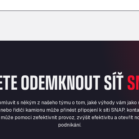
–
–
ETE ODEMKNOUT SÍŤ
S
romluvit s někým z našeho týmu o tom, jaké výhody vám jako
nebo řidiči kamionu může přinést připojení k síti SNAP, konta
může pomoci zefektivnit provoz, zvýšit efektivitu a otevřít no
podnikání.