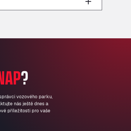
Anglia Motel
Washway Road, PE12 8LT
Anpol Sp. z o.o.
Ul. Torunska 147, 85884
Aqua Ariva GmbH
Marie-Curie-Straße 24, 68219
Aral Autohof Bockel
An der Autobahn 1, 27404
ARAL Autohof Bockenem
NAP
?
Oppelner Str. 1, 31167
ARAL Autohof Merklingen
Nellinger Str. 24, 89188
ARAL Autohof Preis
 správci vozového parku,
ktujte nás ještě dnes a
Schellweilerstraße 1, 66871
ARAL Tankstelle - XXL
vé příležitosti pro vaše
Truckwash.de GmbH
Obernburger Str. 127, 63811